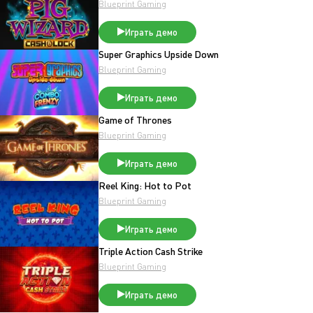
Blueprint Gaming
Играть демо
Super Graphics Upside Down
Blueprint Gaming
Играть демо
Game of Thrones
Blueprint Gaming
Играть демо
Reel King: Hot to Pot
Blueprint Gaming
Играть демо
Triple Action Cash Strike
Blueprint Gaming
Играть демо