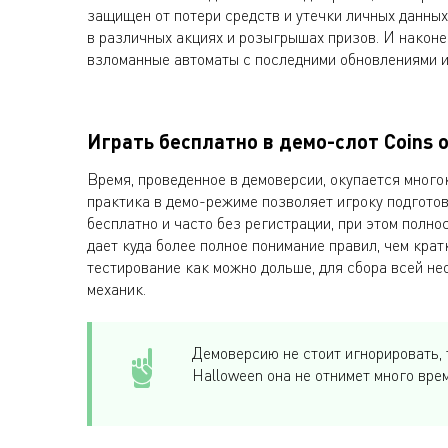
защищен от потери средств и утечки личных данных
в различных акциях и розыгрышах призов. И наконец
взломанные автоматы с последними обновлениями и
Играть бесплатно в демо-слот Coins 
Время, проведенное в демоверсии, окупается многок
практика в демо-режиме позволяет игроку подготов
бесплатно и часто без регистрации, при этом полн
дает куда более полное понимание правил, чем кра
тестирование как можно дольше, для сбора всей н
механик.
Демоверсию не стоит игнорировать, т
Halloween она не отнимет много вре