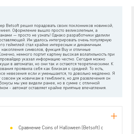
ер Betsoft решил порадовать своих поклонников новинкой,
loween. Оформление вышло просто великолепным, а
анами — просто не узнать! Однако разработчики уделили
оставляющей. Им удалось интегрировать очень популярную
его геймплей стал крайне интересным и динамичным.
а накопления символов, функция Buy и отличные
Конечно, немного портит картину высокая волатильность при
о провайдер указал информацию честно. Сегодня можно
уши в автоматах, но они так и остаются теоретическими. К
ования проявила себя как близкая к средней. То есть,
се невезения если и уменьшается, то довольно медленно. Я
 совсем уж новичкам в гемблинге, но для развлечения он
 бонусы мы уже видели ранее, но в сумме с отличной
ом - автомат оставляет крайне приятные впечатления.
Сравнение Coins of Halloween (Betsoft) с