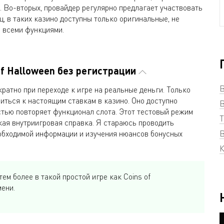
. Во-вторых, провайдер регулярно предлагает участвовать
, в таких казино доступны только оригинальные, не
 всеми функциями.
of Halloween без регистрации
В
ратно при переходе к игре на реальные деньги. Только
иться к настоящим ставкам в казино. Оно доступно
В
остью повторяет функционал слота. Этот тестовый режим
Т
ткая внутриигровая справка. Я стараюсь проводить
еобходимой информации и изучения нюансов бонусных
В
К
ем более в такой простой игре как Coins of
мени.