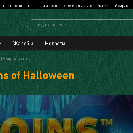
т азартные игры на деньги и носит исключительно информационный характе
и
Жалобы
Новости
n (Монеты Хэллоуина)
ns of Halloween