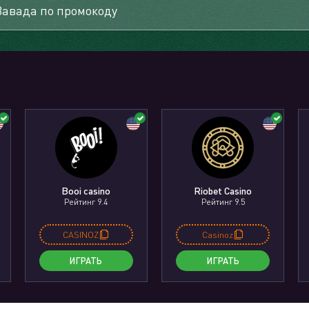
Вавада по промокоду
Booi casino
Riobet Casino
Рейтинг 9.4
Рейтинг 9.5
CASINOZ
Casinoz
ИГРАТЬ
ИГРАТЬ