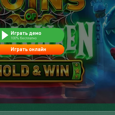
Играть демо
100% бесплатно
Играть онлайн