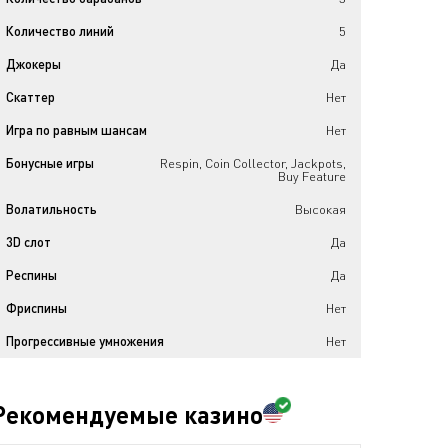
Количество линий
5
Джокеры
Да
Скаттер
Нет
Игра по равным шансам
Нет
Бонусные игры
Respin, Coin Collector, Jackpots,
Buy Feature
Волатильность
Высокая
3D слот
Да
Респины
Да
Фриспины
Нет
Прогрессивные умножения
Нет
Рекомендуемые казино