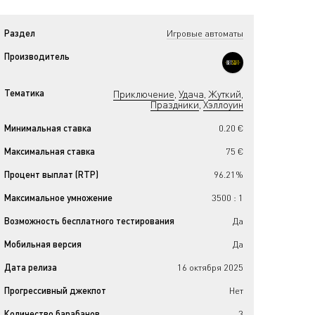
Раздел
Игровые автоматы
Производитель
Тематика
Приключение
Удача
Жуткий
,
,
,
Праздники
Хэллоуин
,
Минимальная ставка
0.20 €
Максимальная ставка
75 €
Процент выплат (RTP)
96.21%
Максимальное умножение
3500 : 1
Возможность бесплатного тестирования
Да
Мобильная версия
Да
Дата релиза
16 октября 2025
Прогрессивный джекпот
Нет
Количество барабанов
3