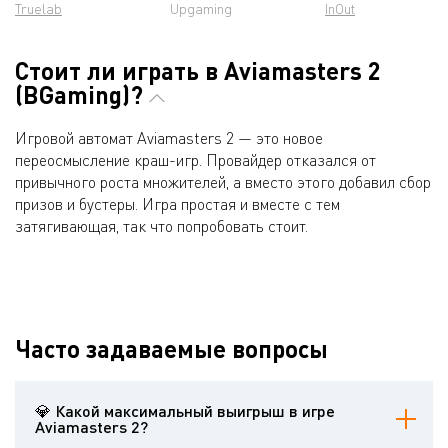
Truelab
Upgaming
InOut
Стоит ли играть в Aviamasters 2
(BGaming)?
Игровой автомат Aviamasters 2 — это новое
переосмысление краш-игр. Провайдер отказался от
привычного роста множителей, а вместо этого добавил сбор
призов и бустеры. Игра простая и вместе с тем
затягивающая, так что попробовать стоит.
Часто задаваемые вопросы
💎 Какой максимальный выигрыш в игре
Aviamasters 2?