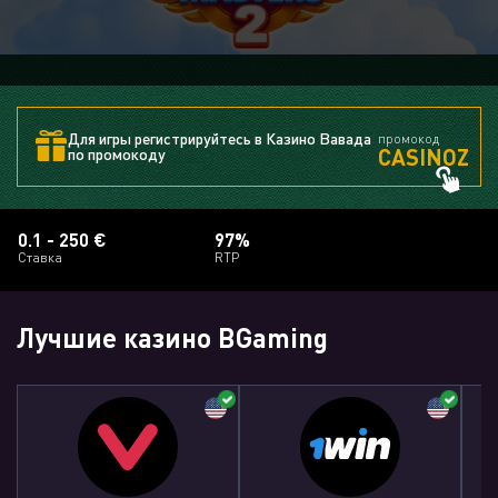
Для игры регистрируйтесь в Казино Вавада
промокод
CASINOZ
по промокоду
0.1 - 250 €
97%
Ставка
RTP
Лучшие казино BGaming