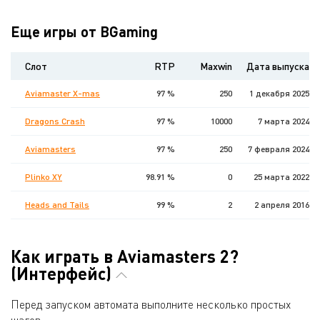
Еще игры от BGaming
Слот
RTP
Maxwin
Дата выпуска
Aviamaster X-mas
97 %
250
1 декабря 2025
Dragons Crash
97 %
10000
7 мартa 2024
Aviamasters
97 %
250
7 февраля 2024
Plinko XY
98.91 %
0
25 мартa 2022
Heads and Tails
99 %
2
2 апреля 2016
Как играть в Aviamasters 2?
(Интерфейс)
Перед запуском автомата выполните несколько простых
шагов: