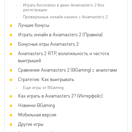
Играть бесплатно в демо Aviamasters 2 без
регистрации
Проверенные онлайн казино с Aviamasters 2
Лучшие бонусы
Играть онлайн в Aviamasters 2 (Правила)
Бонусные игры Aviamasters 2
Aviamasters 2 RTP, волатильность и частота
выигрышей
Сравнение Aviamasters 2 (BGaming) с аналогами
Стратегия: Как выигрывать
Еще игры от BGaming
Как играть в Aviamasters 2? (Интерфейс)
Новинки BGaming
Мобильная версия
Другие игры