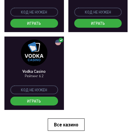
КОД НЕ НУЖЕН
КОД НЕ НУЖЕН
ИГРАТЬ
ИГРАТЬ
Vodka Casino
Рейтинг 6.2
КОД НЕ НУЖЕН
ИГРАТЬ
Все казино