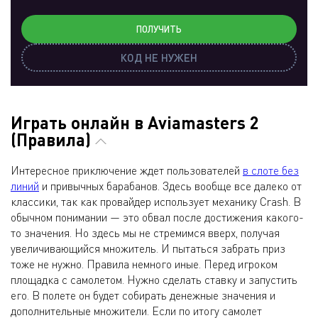
ПОЛУЧИТЬ
КОД НЕ НУЖЕН
Играть онлайн в Aviamasters 2
(Правила)
Интересное приключение ждет пользователей
в слоте без
линий
и привычных барабанов. Здесь вообще все далеко от
классики, так как провайдер использует механику Crash. В
обычном понимании — это обвал после достижения какого-
то значения. Но здесь мы не стремимся вверх, получая
увеличивающийся множитель. И пытаться забрать приз
тоже не нужно. Правила немного иные. Перед игроком
площадка с самолетом. Нужно сделать ставку и запустить
его. В полете он будет собирать денежные значения и
дополнительные множители. Если по итогу самолет