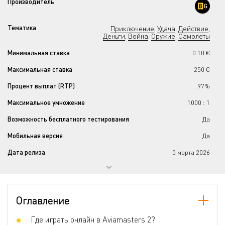
Производитель
Тематика
Приключение
Удача
Действие
,
,
,
Деньги
Война
Оружие
Самолеты
,
,
,
Минимальная ставка
0.10 €
Максимальная ставка
250 €
Процент выплат (RTP)
97%
Максимальное умножение
1000 : 1
Возможность бесплатного тестирования
Да
Мобильная версия
Да
Дата релиза
5 мартa 2026
Оглавление
Где играть онлайн в Aviamasters 2?