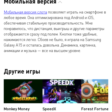
Мобильная версия
Мобильная версия слота
позволяет играть на смартфоне в
любое время. Она оптимизирована под Android и iOS,
обеспечивая стабильную производительность. Мне
понравилось, что дистанция, выигрыш и другие параметры
отображаются сразу под полем. Кнопки тоже удобные,
нажимаются легко. Сбоев не было, я играла на Samsung
Galaxy A15 и осталась довольна. Динамика, картинка,
анимации и музыка — все на высшем уровне.
Другие игры
Monkey Money
SpeedX
Forest Fortune