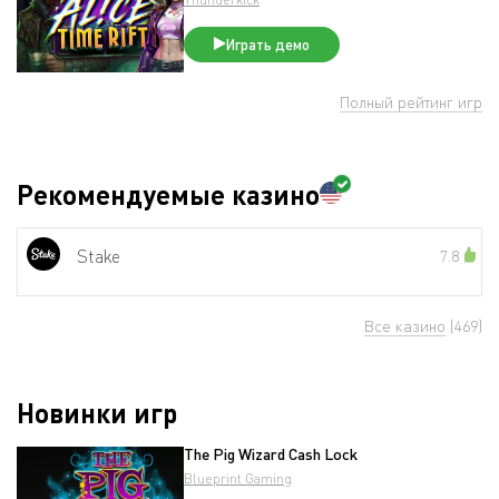
Играть демо
Полный рейтинг игр
Рекомендуемые казино
Stake
7.8
Все казино
(469)
Новинки игр
The Pig Wizard Cash Lock
Blueprint Gaming