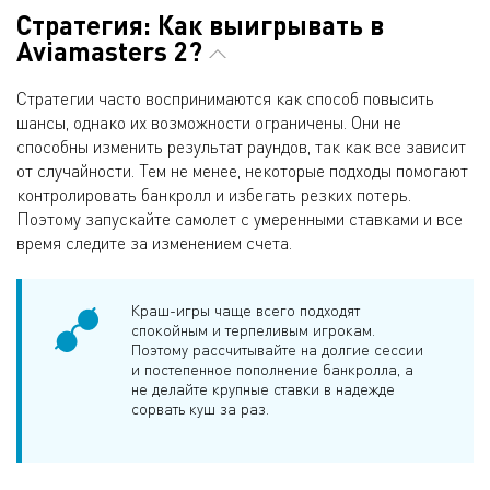
Стратегия: Как выигрывать в
Aviamasters 2?
Стратегии часто воспринимаются как способ повысить
шансы, однако их возможности ограничены. Они не
способны изменить результат раундов, так как все зависит
от случайности. Тем не менее, некоторые подходы помогают
контролировать банкролл и избегать резких потерь.
Поэтому запускайте самолет с умеренными ставками и все
время следите за изменением счета.
Краш-игры чаще всего подходят
спокойным и терпеливым игрокам.
Поэтому рассчитывайте на долгие сессии
и постепенное пополнение банкролла, а
не делайте крупные ставки в надежде
сорвать куш за раз.