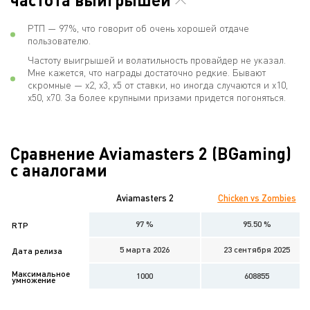
РТП — 97%, что говорит об очень хорошей отдаче
пользователю.
Частоту выигрышей и волатильность провайдер не указал.
Мне кажется, что награды достаточно редкие. Бывают
скромные — х2, х3, х5 от ставки, но иногда случаются и х10,
х50, х70. За более крупными призами придется погоняться.
Сравнение Aviamasters 2 (BGaming)
с аналогами
Aviamasters 2
Chicken vs Zombies
97 %
95.50 %
RTP
5 мартa 2026
23 сентября 2025
Дата релиза
Максимальное
1000
608855
умножение