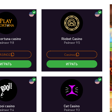
ortuna casino
Riobet Casino
ейтинг 9.8
Рейтинг 9.5
ASINOZ
Casinoz
ИГРАТЬ
ИГРАТЬ
ooi casino
Cat Casino
ейтинг 9.4
Рейтинг 9.3