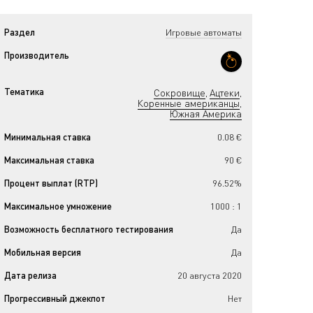
Раздел
Игровые автоматы
Производитель
Тематика
Сокровище
Ацтеки
,
,
Коренные американцы
,
Южная Америка
Минимальная ставка
0.08 €
Максимальная ставка
90 €
Процент выплат (RTP)
96.52%
Максимальное умножение
1000 : 1
Возможность бесплатного тестирования
Да
Мобильная версия
Да
Дата релиза
20 августа 2020
Прогрессивный джекпот
Нет