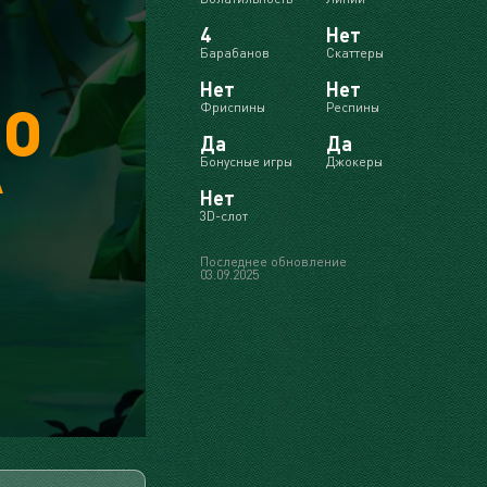
4
Нет
Барабанов
Скаттеры
Нет
Нет
НО
Фриспины
Респины
Да
Да
Бонусные игры
Джокеры
А
Нет
3D-слот
Последнее обновление
03.09.2025