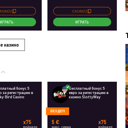
ASINOZ
CASINOZ
ИГРАТЬ
ИГРАТЬ
е казино
s
платный бонус 5
Бесплатный бонус 5
о за регистрацию в
евро за регистрацию в
ky Bird Casino
казино SlottyWay
БЕЗДЕП
x75
5 €
x75
вейджер
макс. сумма
вейджер