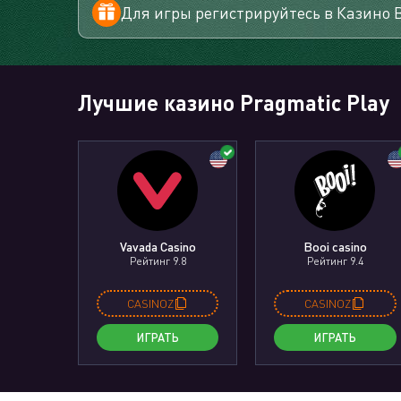
Для игры регистрируйтесь в Казино 
Лучшие казино Pragmatic Play
Vavada Casino
Booi casino
Рейтинг 9.8
Рейтинг 9.4
CASINOZ
CASINOZ
ИГРАТЬ
ИГРАТЬ