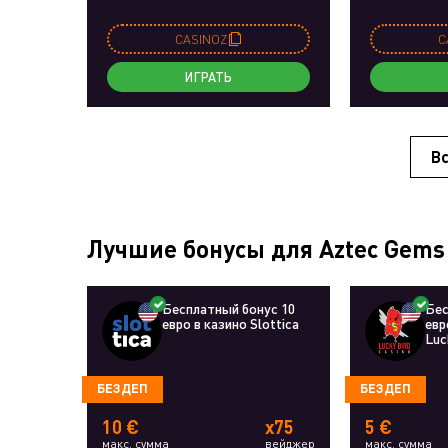
CASINOZ
C
ИГРАТЬ
Вс
Лучшие бонусы для Aztec Gem
Бесплатный бонус 10
Бес
евро в казино Slottica
евр
Luc
БЕЗДЕП
БЕЗДЕП
10 €
x75
5 €
макс. сумма
вейджер
макс. сумма