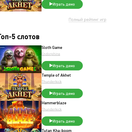
Играть демо
Полный рейтинг игр
Топ-5 слотов
Sloth Game
Endorphina
Играть демо
Temple of Akhet
Thunderkick
Играть демо
Hammerblaze
Thunderkick
Играть демо
Tutan Kha-boom