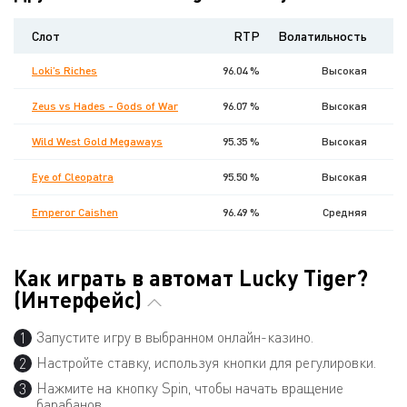
Слот
RTP
Волатильность
M
Loki’s Riches
96.04 %
Высокая
Zeus vs Hades - Gods of War
96.07 %
Высокая
Wild West Gold Megaways
95.35 %
Высокая
Eye of Cleopatra
95.50 %
Высокая
Emperor Caishen
96.49 %
Средняя
Как играть в автомат Lucky Tiger?
(Интерфейс)
Запустите игру в выбранном онлайн-казино.
Настройте ставку, используя кнопки для регулировки.
Нажмите на кнопку Spin, чтобы начать вращение
барабанов.