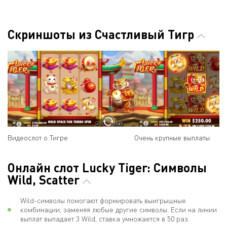
Скриншоты из Счастливый Тигр
Видеослот о Тигре
Очень крупные выплаты
Онлайн слот Lucky Tiger: Символы
Wild, Scatter
Wild-символы помогают формировать выигрышные
комбинации, заменяя любые другие символы. Если на линии
выплат выпадает 3 Wild, ставка умножается в 50 раз.