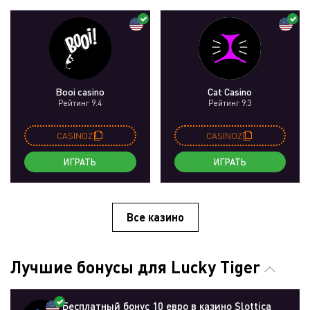
Booi casino
Cat Casino
Рейтинг 9.4
Рейтинг 9.3
CASINOZ
CASINOZ
ИГРАТЬ
ИГРАТЬ
Все казино
Лучшие бонусы для Lucky Tiger
Бесплатный бонус 10 евро в казино Slottica