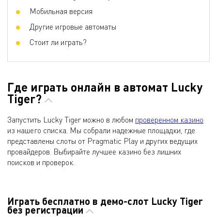
Мобильная версия
Другие игровые автоматы
Стоит ли играть?
Где играть онлайн в автомат Lucky
Tiger?
Запустить Lucky Tiger можно в любом
проверенном казино
из нашего списка. Мы собрали надежные площадки, где
представлены слоты от Pragmatic Play и других ведущих
провайдеров. Выбирайте лучшее казино без лишних
поисков и проверок.
Играть бесплатно в демо-слот Lucky Tiger
без регистрации