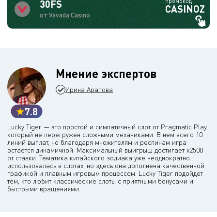
промокод
30FS
CASINOZ
от Vavada Casino
Мнение экспертов
Ирина Арапова
7.8
Lucky Tiger — это простой и симпатичный слот от Pragmatic Play,
который не перегружен сложными механиками. В нем всего 10
линий выплат, но благодаря множителям и респинам игра
остается динамичной. Максимальный выигрыш достигает х2500
от ставки. Тематика китайского зодиака уже неоднократно
использовалась в слотах, но здесь она дополнена качественной
графикой и плавным игровым процессом. Lucky Tiger подойдет
тем, кто любит классические слоты с приятными бонусами и
быстрыми вращениями.