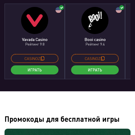
Vavada Casino
Booi casino
Рейтинг 9.8
Рейтинг 9.4
CASINOZ
CASINOZ
ИГРАТЬ
ИГРАТЬ
Промокоды для бесплатной игры