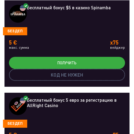
Бесплатный бонус $5 в казино Spinamba
БЕЗДЕП
5 €
x75
макс. сумма
вейджер
ПОЛУЧИТЬ
КОД НЕ НУЖЕН
Бесплатный бонус 5 евро за регистрацию в
AllRight Casino
БЕЗДЕП