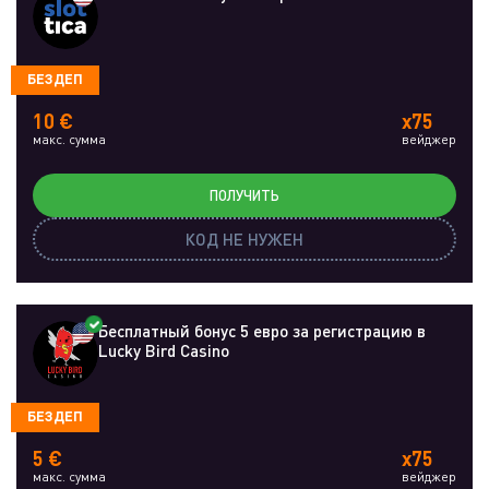
БЕЗДЕП
10 €
x75
макс. сумма
вейджер
ПОЛУЧИТЬ
КОД НЕ НУЖЕН
Бесплатный бонус 5 евро за регистрацию в
Lucky Bird Casino
БЕЗДЕП
5 €
x75
макс. сумма
вейджер