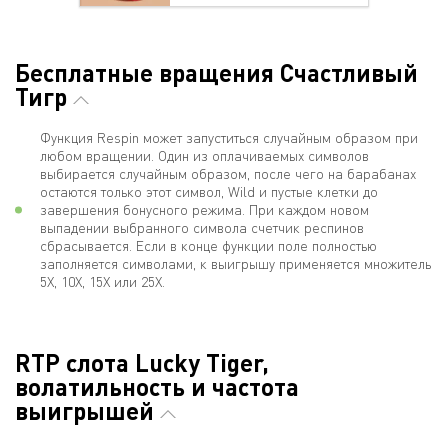
Бесплатные вращения Счастливый
Тигр
Функция Respin может запуститься случайным образом при
любом вращении. Один из оплачиваемых символов
выбирается случайным образом, после чего на барабанах
остаются только этот символ, Wild и пустые клетки до
завершения бонусного режима. При каждом новом
выпадении выбранного символа счетчик респинов
сбрасывается. Если в конце функции поле полностью
заполняется символами, к выигрышу применяется множитель
5X, 10X, 15X или 25X.
RTP слота Lucky Tiger,
волатильность и частота
выигрышей