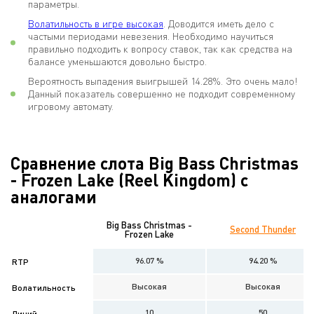
параметры.
Волатильность в игре высокая
. Доводится иметь дело с
частыми периодами невезения. Необходимо научиться
правильно подходить к вопросу ставок, так как средства на
балансе уменьшаются довольно быстро.
Вероятность выпадения выигрышей 14.28%. Это очень мало!
Данный показатель совершенно не подходит современному
игровому автомату.
Сравнение слота Big Bass Christmas
- Frozen Lake (Reel Kingdom) с
аналогами
Big Bass Christmas -
Second Thunder
Frozen Lake
96.07 %
94.20 %
RTP
Высокая
Высокая
Волатильность
10
50
Линий