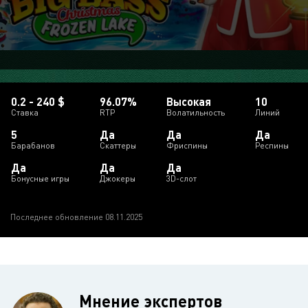
0.2 - 240 $
96.07%
Высокая
10
Ставка
RTP
Волатильность
Линий
5
Да
Да
Да
Барабанов
Скаттеры
Фриспины
Респины
Да
Да
Да
Бонусные игры
Джокеры
3D-слот
Последнее обновление 08.11.2025
Мнение экспертов