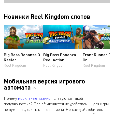
Новинки Reel Kingdom слотов
Big Bass Bonanza 3
Big Bass Bonanza
Front Runner Od
Reeler
Reel Action
On
Reel Kingdom
Reel Kingdom
Reel Kingdom
Мобильная версия игрового
автомата
Почему
мобильные казино
пользуются такой
популярностью? Все объясняется их удобством — для игры
не нужно выделять много времени. Не каждый любитель