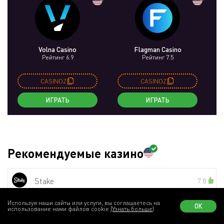
Volna Casino
Flagman Casino
Рейтинг 6.9
Рейтинг 7.5
CASINOZ
CASINOZ
ИГРАТЬ
ИГРАТЬ
Рекомендуемые казино
Stake
7.8
Используя наши сайты или услуги, вы соглашаетесь на
ОК
использование нами файлов cookie
(Узнать больше)
Все казино
(469)