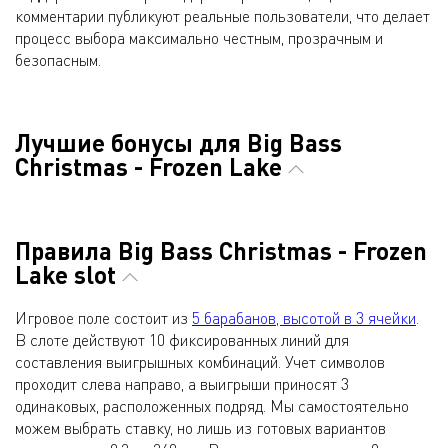
комментарии публикуют реальные пользователи, что делает
процесс выбора максимально честным, прозрачным и
безопасным.
Лучшие бонусы для Big Bass
Christmas - Frozen Lake
Правила Big Bass Christmas - Frozen
Lake slot
Игровое поле состоит из
5 барабанов, высотой в 3 ячейки
.
В слоте действуют 10 фиксированных линий для
составления выигрышных комбинаций. Учет символов
проходит слева направо, а выигрыши приносят 3
одинаковых, расположенных подряд. Мы самостоятельно
можем выбрать ставку, но лишь из готовых вариантов