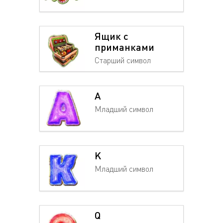
Ящик с
приманками
Старший символ
A
Младший символ
K
Младший символ
Q