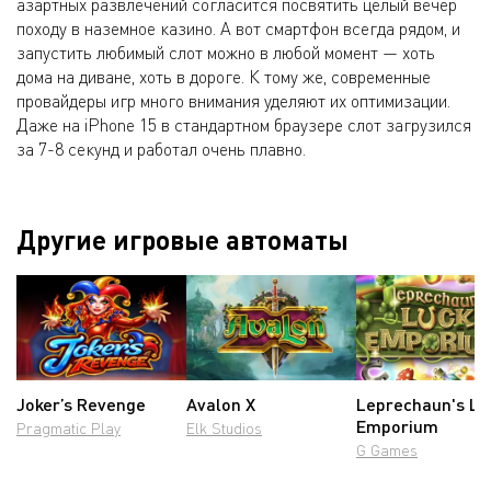
азартных развлечений согласится посвятить целый вечер
походу в наземное казино. А вот смартфон всегда рядом, и
запустить любимый слот можно в любой момент — хоть
дома на диване, хоть в дороге. К тому же, современные
провайдеры игр много внимания уделяют их оптимизации.
Даже на iPhone 15 в стандартном браузере слот загрузился
за 7-8 секунд и работал очень плавно.
Другие игровые автоматы
Joker’s Revenge
Avalon X
Leprechaun's Lu
Emporium
Pragmatic Play
Elk Studios
G Games