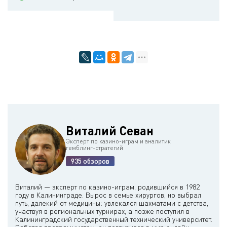
Виталий Севан
Эксперт по казино-играм и аналитик
гемблинг-стратегий
935 обзоров
Виталий — эксперт по казино-играм, родившийся в 1982
году в Калининграде. Вырос в семье хирургов, но выбрал
путь, далекий от медицины: увлекался шахматами с детства,
участвуя в региональных турнирах, а позже поступил в
Калининградский государственный технический университет.