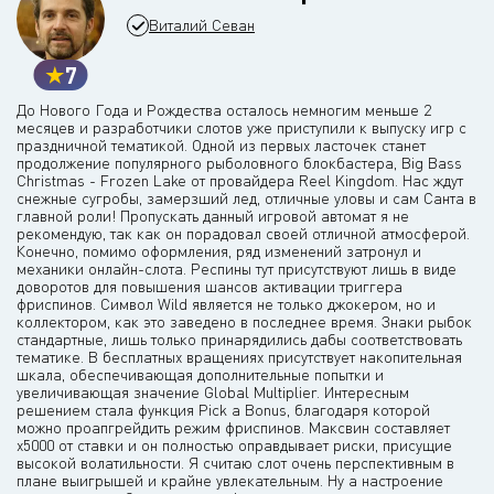
Виталий Севан
7
До Нового Года и Рождества осталось немногим меньше 2
месяцев и разработчики слотов уже приступили к выпуску игр с
праздничной тематикой. Одной из первых ласточек станет
продолжение популярного рыболовного блокбастера, Big Bass
Christmas - Frozen Lake от провайдера Reel Kingdom. Нас ждут
снежные сугробы, замерзший лед, отличные уловы и сам Санта в
главной роли! Пропускать данный игровой автомат я не
рекомендую, так как он порадовал своей отличной атмосферой.
Конечно, помимо оформления, ряд изменений затронул и
механики онлайн-слота. Респины тут присутствуют лишь в виде
доворотов для повышения шансов активации триггера
фриспинов. Символ Wild является не только джокером, но и
коллектором, как это заведено в последнее время. Знаки рыбок
стандартные, лишь только принарядились дабы соответствовать
тематике. В бесплатных вращениях присутствует накопительная
шкала, обеспечивающая дополнительные попытки и
увеличивающая значение Global Multiplier. Интересным
решением стала функция Pick a Bonus, благодаря которой
можно проапгрейдить режим фриспинов. Максвин составляет
х5000 от ставки и он полностью оправдывает риски, присущие
высокой волатильности. Я считаю слот очень перспективным в
плане выигрышей и крайне увлекательным. Ну а настроение