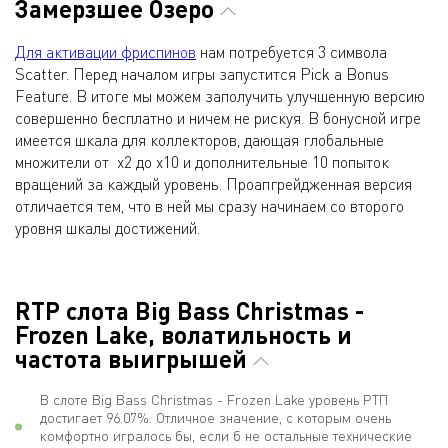
Замерзшее Озеро
Для активации фриспинов
нам потребуется 3 символа
Scatter. Перед началом игры запустится Pick a Bonus
Feature. В итоге мы можем заполучить улучшенную версию
совершенно бесплатно и ничем не рискуя. В бонусной игре
имеется шкала для коллекторов, дающая глобальные
множители от х2 до х10 и дополнительные 10 попыток
вращений за каждый уровень. Проапгрейдженная версия
отличается тем, что в ней мы сразу начинаем со второго
уровня шкалы достижений.
RTP слота Big Bass Christmas -
Frozen Lake, волатильность и
частота выигрышей
В слоте Big Bass Christmas - Frozen Lake уровень РТП
достигает 96.07%. Отличное значение, с которым очень
комфортно игралось бы, если б не остальные технические