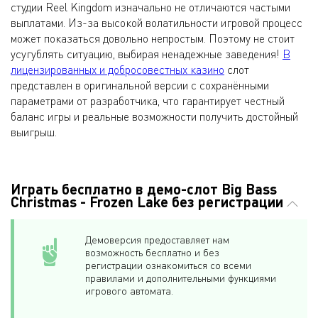
студии Reel Kingdom изначально не отличаются частыми
выплатами. Из-за высокой волатильности игровой процесс
может показаться довольно непростым. Поэтому не стоит
усугублять ситуацию, выбирая ненадежные заведения!
В
лицензированных и добросовестных казино
слот
представлен в оригинальной версии с сохранёнными
параметрами от разработчика, что гарантирует честный
баланс игры и реальные возможности получить достойный
выигрыш.
Играть бесплатно в демо-слот Big Bass
Christmas - Frozen Lake без регистрации
Демоверсия предоставляет нам
возможность бесплатно и без
регистрации ознакомиться со всеми
правилами и дополнительными функциями
игрового автомата.