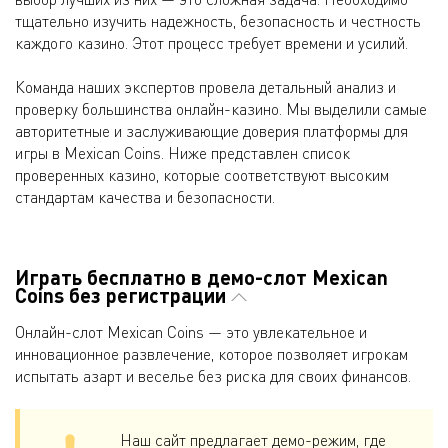
тщательно изучить надежность, безопасность и честность
каждого казино. Этот процесс требует времени и усилий.
Команда наших экспертов провела детальный анализ и
проверку большинства онлайн-казино. Мы выделили самые
авторитетные и заслуживающие доверия платформы для
игры в Mexican Coins. Ниже представлен список
проверенных казино, которые соответствуют высоким
стандартам качества и безопасности.
Играть бесплатно в демо-слот Mexican
Coins без регистрации
Онлайн-слот Mexican Coins — это увлекательное и
инновационное развлечение, которое позволяет игрокам
испытать азарт и веселье без риска для своих финансов.
Наш сайт предлагает демо-режим, где