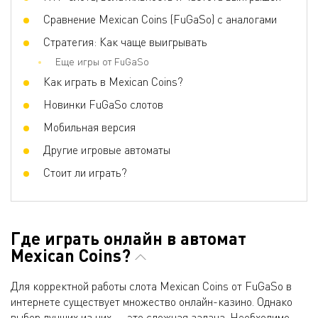
Прогрессивные умножения
Нет
Сравнение Mexican Coins (FuGaSo) с аналогами
Стратегия: Как чаще выигрывать
Еще игры от FuGaSo
Как играть в Mexican Coins?
Новинки FuGaSo слотов
Мобильная версия
Другие игровые автоматы
Стоит ли играть?
Где играть онлайн в автомат
Mexican Coins?
Для корректной работы слота Mexican Coins от FuGaSo в
интернете существует множество онлайн-казино. Однако
выбор лучших из них — это сложная задача. Необходимо