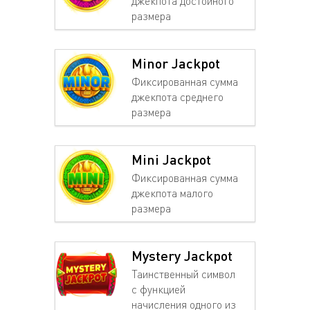
джекпота достойного
размера
Minor Jackpot
Фиксированная сумма
джекпота среднего
размера
Mini Jackpot
Фиксированная сумма
джекпота малого
размера
Mystery Jackpot
Таинственный символ
с функцией
начисления одного из