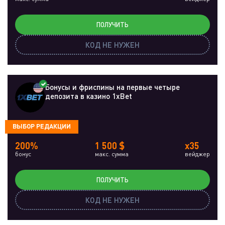
ПОЛУЧИТЬ
КОД НЕ НУЖЕН
Бонусы и фриспины на первые четыре
депозита в казино 1xBet
ВЫБОР РЕДАКЦИИ
200%
1 500 $
x35
бонус
макс. сумма
вейджер
ПОЛУЧИТЬ
КОД НЕ НУЖЕН