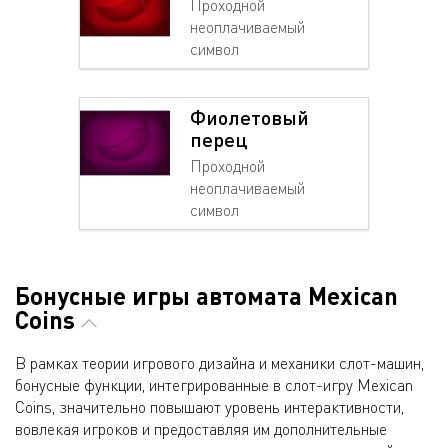
Проходной
неоплачиваемый
символ
Фиолетовый
перец
Проходной
неоплачиваемый
символ
Бонусные игры автомата Mexican
Coins
В рамках теории игрового дизайна и механики слот-машин,
бонусные функции, интегрированные в слот-игру Mexican
Coins, значительно повышают уровень интерактивности,
вовлекая игроков и предоставляя им дополнительные