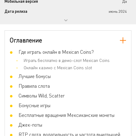
Мобильная версия
Да
Дата релиза
июнь 2024
Прогрессивный джекпот
Нет
Количество барабанов
3
Оглавление
Количество линий
25
Джокеры
Где играть онлайн в Mexican Coins?
Да
Играть бесплатно в демо-слот Mexican Coins
Скаттер
Да
Онлайн казино с Mexican Coins slot
Игра по равным шансам
Нет
Лучшие бонусы
Бонусные игры
Bonus Game, Mystery Symbols, Buy
Правила слота
Bonus Feature, Bonus Symbol, Sticky
Bonus Game, Cash Collect Symbol, Cash
Up
Символы Wild, Scatter
Волатильность
Высокая
Бонусные игры
3D слот
Да
Бесплатные вращения Мексиканские монеты
Респины
Да
Джек-поты
Фриспины
Да
RTP слота, волатильность и частота выигрышей