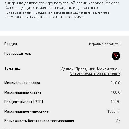
выигрыша делают эту игру популярной среди игроков. Mexican
Coins подходит как для новичков, так и для опытных
пользователей, предлагая захватывающие впечатления и
возможность выиграть значительные суммы.
Раздел
Игровые автоматы
Производитель
Тематика
Деньги
Праздники
Мексиканец
,
,
,
Экзотические развлечения
Минимальная ставка
0.10 €
Максимальная ставка
100 €
Процент выплат (RTP)
96.1%
Максимальное умножение
1300 : 1
Возможность бесплатного тестирования
Да