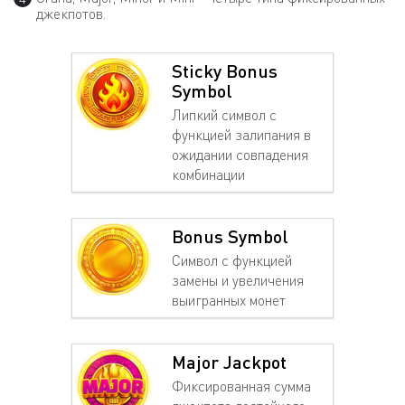
джекпотов.
Sticky Bonus
Symbol
Липкий символ с
функцией залипания в
ожидании совпадения
комбинации
Bonus Symbol
Символ с функцией
замены и увеличения
выигранных монет
Major Jackpot
Фиксированная сумма