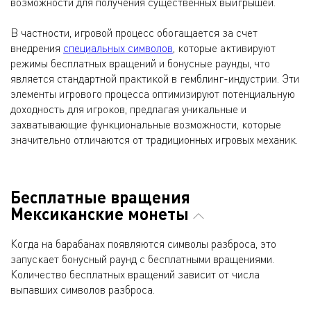
возможности для получения существенных выигрышей.
В частности, игровой процесс обогащается за счет
внедрения
специальных символов
, которые активируют
режимы бесплатных вращений и бонусные раунды, что
является стандартной практикой в гемблинг-индустрии. Эти
элементы игрового процесса оптимизируют потенциальную
доходность для игроков, предлагая уникальные и
захватывающие функциональные возможности, которые
значительно отличаются от традиционных игровых механик.
Бесплатные вращения
Мексиканские монеты
Когда на барабанах появляются символы разброса, это
запускает бонусный раунд с бесплатными вращениями.
Количество бесплатных вращений зависит от числа
выпавших символов разброса.