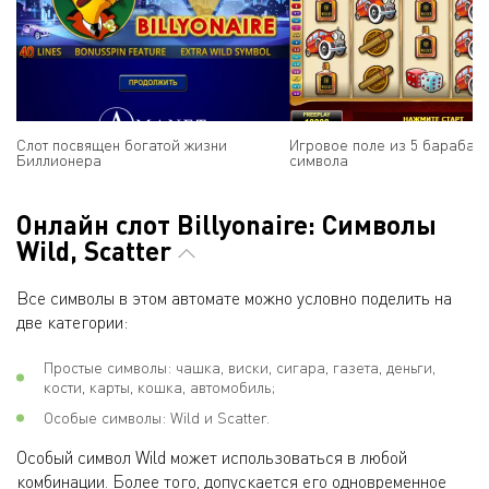
Слот посвящен богатой жизни
Игровое поле из 5 барабано
Биллионера
символа
Онлайн слот Billyonaire: Символы
Wild, Scatter
Все символы в этом автомате можно условно поделить на
две категории:
Простые символы: чашка, виски, сигара, газета, деньги,
кости, карты, кошка, автомобиль;
Особые символы: Wild и Scatter.
Особый символ Wild может использоваться в любой
комбинации. Более того, допускается его одновременное