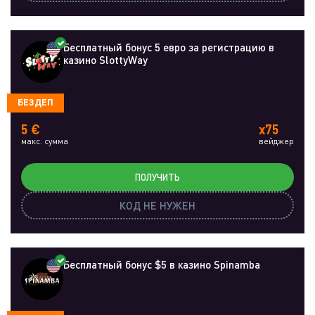
Бесплатный бонус 5 евро за регистрацию в
казино SlottyWay
БЕЗДЕП
5 €
x75
макс. сумма
вейджер
ПОЛУЧИТЬ
КОД НЕ НУЖЕН
Бесплатный бонус $5 в казино Spinamba