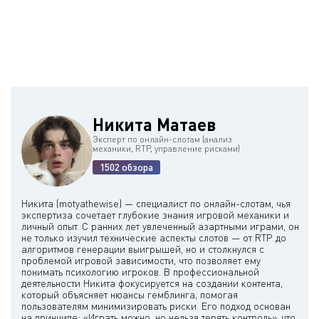
Вы можете делать ставки от 10 центов до 40 долларов за одно
вращение.
Никита Матаев
Эксперт по онлайн-слотам (анализ
механики, RTP, управление рисками)
1502 обзора
Никита (motyathewise) — специалист по онлайн-слотам, чья
экспертиза сочетает глубокие знания игровой механики и
личный опыт. С ранних лет увлеченный азартными играми, он
не только изучил технические аспекты слотов — от RTP до
алгоритмов генерации выигрышей, но и столкнулся с
проблемой игровой зависимости, что позволяет ему
понимать психологию игроков. В профессиональной
деятельности Никита фокусируется на создании контента,
который объясняет нюансы гемблинга, помогая
пользователям минимизировать риски. Его подход основан
на принципе: «Играть можно, но нельзя терять контроль», что