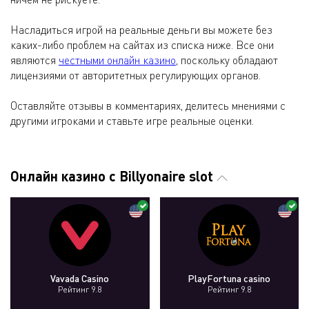
Насладиться игрой на реальные деньги вы можете без
каких-либо проблем на сайтах из списка ниже. Все они
являются
честными онлайн казино
, поскольку обладают
лицензиями от авторитетных регулирующих органов.
Оставляйте отзывы в комментариях, делитесь мнениями с
другими игроками и ставьте игре реальные оценки.
Онлайн казино с Billyonaire slot
Vavada Casino
PlayFortuna casino
Рейтинг 9.8
Рейтинг 9.8