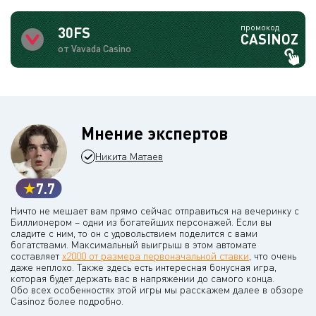
промокод
30FS
CASINOZ
от Vavada Casino
Мнение экспертов
Никита Матаев
7.7
Ничто не мешает вам прямо сейчас отправиться на вечеринку с
Биллионером – одни из богатейших персонажей. Если вы
сладите с ним, то он с удовольствием поделится с вами
богатствами. Максимальный выигрыш в этом автомате
составляет
х2000 от размера первоначальной ставки
, что очень
даже неплохо. Также здесь есть интересная бонусная игра,
которая будет держать вас в напряжении до самого конца.
Обо всех особенностях этой игры мы расскажем далее в обзоре
Casinoz более подробно.