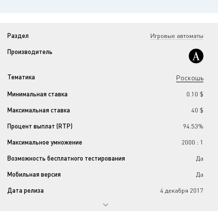
Раздел
Игровые автоматы
Производитель
Тематика
Роскошь
Минимальная ставка
0.10 $
Максимальная ставка
40 $
Процент выплат (RTP)
94.53%
Максимальное умножение
2000 : 1
Возможность бесплатного тестирования
Да
Мобильная версия
Да
Дата релиза
4 декабря 2017
Количество барабанов
5