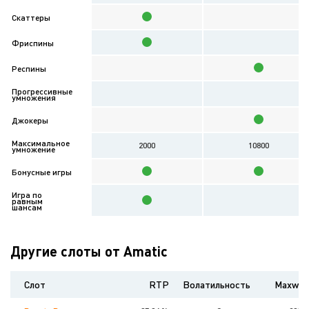
Скаттеры
Фриспины
Респины
Прогрессивные
умножения
Джокеры
Максимальное
2000
10800
умножение
Бонусные игры
Игра по
равным
шансам
Другие слоты от Amatic
Слот
RTP
Волатильность
Maxwin