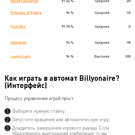
Bounty Bonanza
97.04 %
Средняя
2000
Princess of Pearls
96 %
Средняя
1000
Fruit Box
97.78 %
Средняя
200
Vampires
96 %
Средняя
1800
Lovely Lady
96 %
Высокая
10000
Как играть в автомат Billyonaire?
(Интерфейс)
Процесс управления игрой прост:
Выберите нужную ставку;
Запустите вращение или автоматическую игру;
Дождитесь завершения игрового раунда. Если
образовалась выигрышная комбинация, то вы