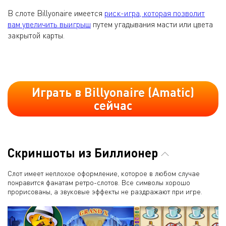
В слоте Billyonaire имеется
риск-игра, которая позволит
вам увеличить выигрыш
путем угадывания масти или цвета
закрытой карты.
Играть в Billyonaire (Amatic)
сейчас
Скриншоты из Биллионер
Слот имеет неплохое оформление, которое в любом случае
понравится фанатам ретро-слотов. Все символы хорошо
прорисованы, а звуковые эффекты не раздражают при игре.