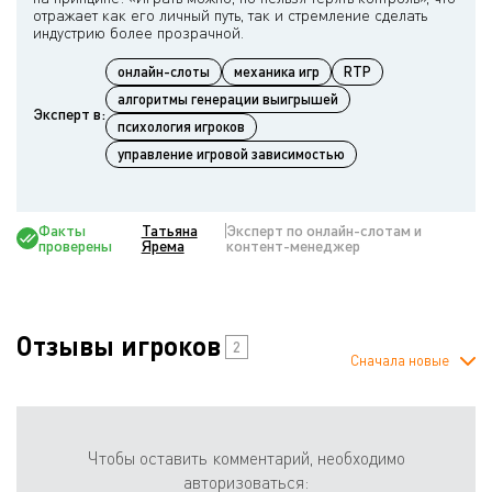
отражает как его личный путь, так и стремление сделать
онлайн-слоты
механика игр
RTP
алгоритмы генерации выигрышей
Эксперт в:
психология игроков
управление игровой зависимостью
Факты
Татьяна
Эксперт по онлайн-слотам и
проверены
Ярема
контент-менеджер
Отзывы игроков
2
Сначала новые
Чтобы оставить комментарий, необходимо
авторизоваться: