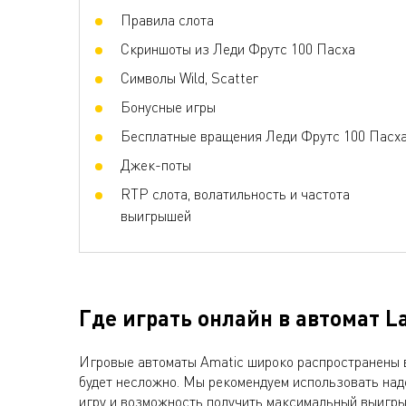
Правила слота
Скриншоты из Леди Фрутс 100 Пасха
Символы Wild, Scatter
Бонусные игры
Бесплатные вращения Леди Фрутс 100 Пасх
Джек-поты
RTP слота, волатильность и частота
выигрышей
Где играть онлайн в автомат La
Игровые автоматы Amatic широко распространены в 
будет несложно. Мы рекомендуем использовать наде
игру и возможность получить максимальный выигрыш