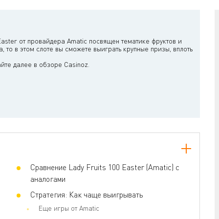
Easter от провайдера Amatic посвящен тематике фруктов и
, то в этом слоте вы сможете выиграть крупные призы, вплоть
айте далее в обзоре Casinoz.
Сравнение Lady Fruits 100 Easter (Amatic) с
аналогами
Стратегия: Как чаще выигрывать
Еще игры от Amatic