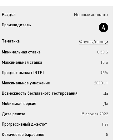
Раздел
Игровые автоматы
Производитель
Тематика
Фрукты/овощи
Минимальная ставка
0.50 $
Максимальная ставка
15 $
Процент выплат (RTP)
95%
Максимальное умножение
2000 : 1
Возможность бесплатного тестирования
Да
Мобильная версия
Да
Дата релиза
15 апреля 2022
Прогрессивный джекпот
Нет
Количество барабанов
5