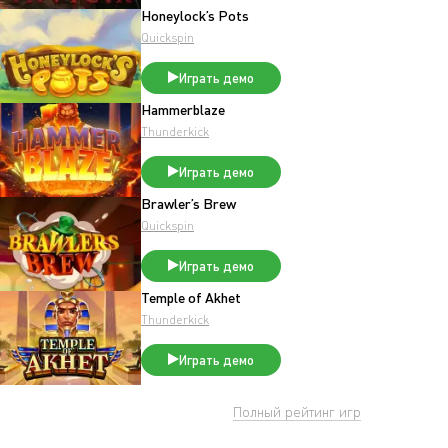
Honeylock’s Pots
Quickspin
Играть демо
Hammerblaze
Thunderkick
Играть демо
Brawler’s Brew
Quickspin
Играть демо
Temple of Akhet
Thunderkick
Играть демо
Полный рейтинг игр