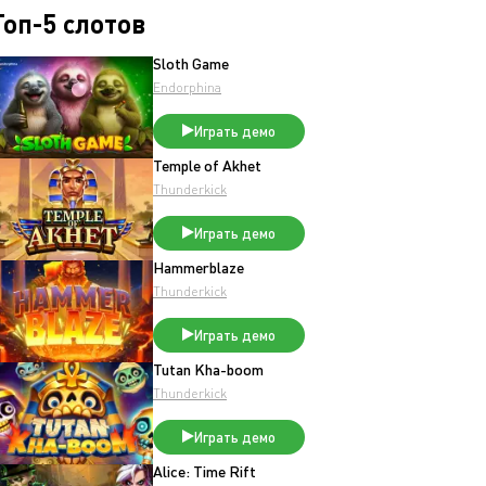
Топ-5 слотов
Sloth Game
Endorphina
Играть демо
Temple of Akhet
Thunderkick
Играть демо
Hammerblaze
Thunderkick
Играть демо
Tutan Kha-boom
Thunderkick
Играть демо
Alice: Time Rift