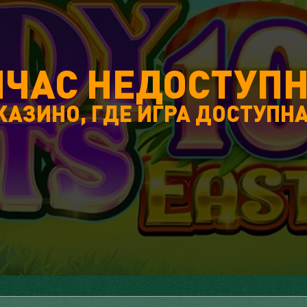
ЙЧАС НЕДОСТУП
КАЗИНО, ГДЕ ИГРА ДОСТУПН