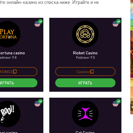
йте онлайн-казино из списка ниже. Играйте и не
ortuna casino
Riobet Casino
ейтинг 9.8
Рейтинг 9.5
ASINOZ
Casinoz
ИГРАТЬ
ИГРАТЬ
ooi casino
Cat Casino