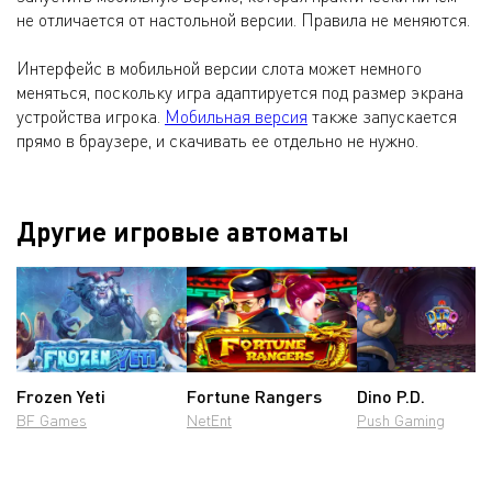
не отличается от настольной версии. Правила не меняются.
Интерфейс в мобильной версии слота может немного
меняться, поскольку игра адаптируется под размер экрана
устройства игрока.
Мобильная версия
также запускается
прямо в браузере, и скачивать ее отдельно не нужно.
Другие игровые автоматы
Frozen Yeti
Fortune Rangers
Dino P.D.
BF Games
NetEnt
Push Gaming