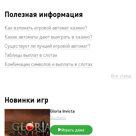
Полезная информация
Как взломать игровой автомат казино?
Какие автоматы дают выиграть в казино?
Существует ли лучший игровой автомат?
Таблицы выплат в слотах
Комбинации символов и выплаты в слотах
Все статьи
Новинки игр
Gloria Invicta
Quickspin
Играть демо