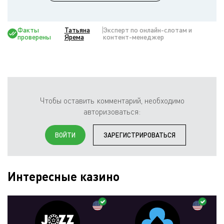
Факты
Татьяна
Эксперт по онлайн-слотам и
проверены
Ярема
контент-менеджер
Чтобы оставить комментарий, необходимо
авторизоваться:
ВОЙТИ
ЗАРЕГИСТРИРОВАТЬСЯ
Интересные казино