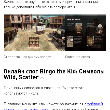
Качественные звуковые эффекты и приятная анимация
только дополняют общую атмосферу игры.
Слот посвящен дикому западу
Описание слота
Онлайн слот Bingo the Kid: Символы
Wild, Scatter
Привычных символов в слоте нет. Вместо этого
используются числа.
В главном меню игры вы можете ознакомиться с
таблицей
выплат игрового автомата
. Также вы можете найти ее в