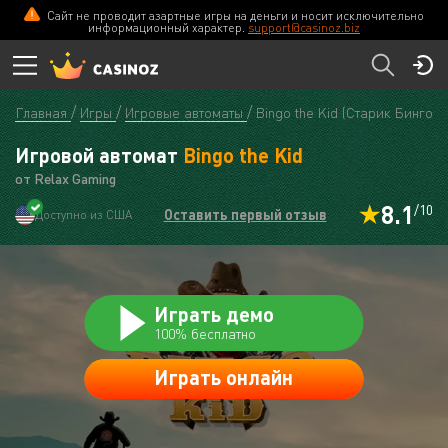
Сайт не проводит азартные игры на деньги и носит исключительно
CASINOZ
ПЕРЕЙТИ
информационный характер.
support@casinoz.biz
Главная
Игры
Игровые автоматы
Bingo the Kid (Старик Бинго)
Игровой автомат
Bingo the Kid
от Relax Gaming
8.1
/10
Оставить первый отзыв
Доступно из США
Играть демо
100% бесплатно
Играть онлайн