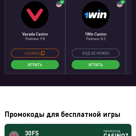
Vavada Casino
1Win Casino
Рейтинг 9.8
Рейтинг 8.2
CASINOZ
КОД НЕ НУЖЕН
ИГРАТЬ
ИГРАТЬ
Промокоды для бесплатной игры
промокод
30FS
CASINOZ