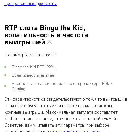
прогрессивные джекпоты
.
RTP слота Bingo the Kid,
волатильность и частота
выигрышей
Параметры слота таковы:
Bingo the Kid RTP: 92%;
Волатильность: низкая;
Частота выигрышей: нет данных от провайдера Relax
Gaming.
Эти характеристики свидетельствуют о том, что выигрыши в
этом слоте будут частыми, и в то же время возможны
крупные выигрыши. Максимальная выплата составляет
х100 от размера ставки, что является неплохой суммой.
Советуем вам учитывать эти параметры при выборе
оптимальной ставки и
стратегии игры в казино
.