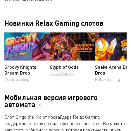
Новинки Relax Gaming слотов
Groovy Knights
Glyph of Gods
Snake Arena Dr
Dream Drop
Drop
Relax Gaming
Relax Gaming
Relax Gaming
Мобильная версия игрового
автомата
Слот Bingo the Kid от провайдера Relax Gaming
поддерживает игру со смартфонов и планшетов. Вы можете
запустить мобильную версию, которая практически ничем