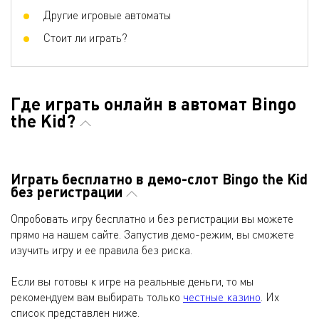
Другие игровые автоматы
Стоит ли играть?
Где играть онлайн в автомат Bingo
the Kid?
Играть бесплатно в демо-слот Bingo the Kid
без регистрации
Опробовать игру бесплатно и без регистрации вы можете
прямо на нашем сайте. Запустив демо-режим, вы сможете
изучить игру и ее правила без риска.
Если вы готовы к игре на реальные деньги, то мы
рекомендуем вам выбирать только
честные казино
. Их
список представлен ниже.