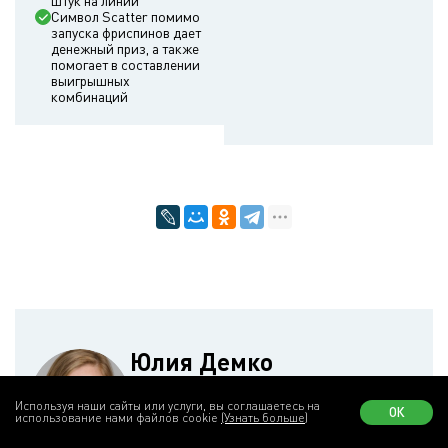
штук на линии
Символ Scatter помимо
запуска фриспинов дает
денежный приз, а также
помогает в составлении
выигрышных
комбинаций
Юлия Демко
Эксперт по онлайн-слотам
Используя наши сайты или услуги, вы соглашаетесь на
1398 обзоров
ОК
использование нами файлов cookie
(Узнать больше)