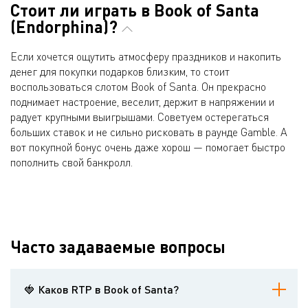
Стоит ли играть в Book of Santa
(Endorphina)?
Если хочется ощутить атмосферу праздников и накопить
денег для покупки подарков близким, то стоит
воспользоваться слотом Book of Santa. Он прекрасно
поднимает настроение, веселит, держит в напряжении и
радует крупными выигрышами. Советуем остерегаться
больших ставок и не сильно рисковать в раунде Gamble. А
вот покупной бонус очень даже хорош — помогает быстро
пополнить свой банкролл.
Часто задаваемые вопросы
🍓 Каков RTP в Book of Santa?