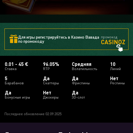
Для игры регистрируйтесь в Казино Вавада
промокод
CASINOZ
по промокоду
0.01 - 45 €
96.05%
Средняя
10
Ставка
RTP
Волатильность
Линий
5
Да
Да
Нет
Барабанов
Скаттеры
Фриспины
Респины
Да
Нет
Да
Бонусные игры
Джокеры
3D-слот
Последнее обновление 02.09.2025