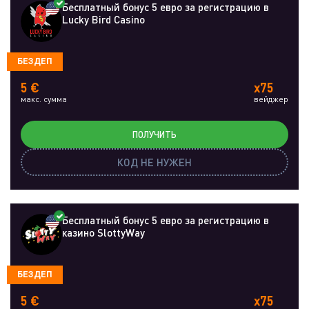
Бесплатный бонус 5 евро за регистрацию в
Lucky Bird Casino
БЕЗДЕП
5 €
x75
макс. сумма
вейджер
ПОЛУЧИТЬ
КОД НЕ НУЖЕН
Бесплатный бонус 5 евро за регистрацию в
казино SlottyWay
БЕЗДЕП
5 €
x75