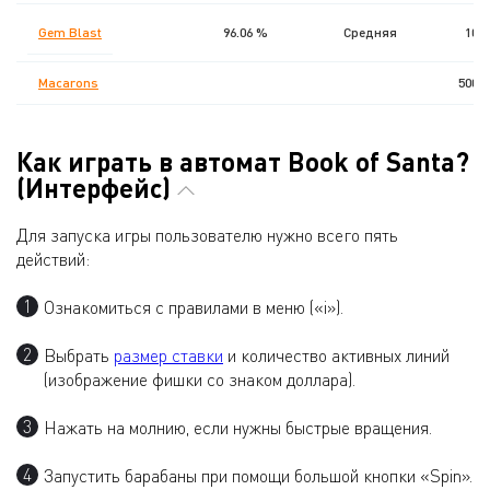
Gem Blast
96.06 %
Средняя
100
Macarons
5000
Как играть в автомат Book of Santa?
(Интерфейс)
Для запуска игры пользователю нужно всего пять
действий:
Ознакомиться с правилами в меню («i»).
Выбрать
размер ставки
и количество активных линий
(изображение фишки со знаком доллара).
Нажать на молнию, если нужны быстрые вращения.
Запустить барабаны при помощи большой кнопки «Spin».