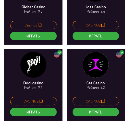
Riobet Casino
Jozz Casino
Рейтинг 9.5
Рейтинг 9.4
Casinoz
CASINOZ
ИГРАТЬ
ИГРАТЬ
Booi casino
Cat Casino
Рейтинг 9.4
Рейтинг 9.3
CASINOZ
CASINOZ
ИГРАТЬ
ИГРАТЬ