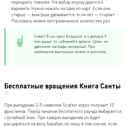
перекрыть тяжелее. На выбор игроку даются 4
варианта. Нужно нажать на одну из карт. Если она
старше — выигрыш удваивается, если нет — сгорает.
Рисковать можно неограниченное количество раз.
Совет! Если приз большой, а у дилера 9
или выше, то забирайте деньги. Шанс на
удвоение награды мизерный. При
маленьком выигрыше можно и рискнуть.
Бесплатные вращения Книга Санты
При выпадении 3-5 символов Scatter игрок получает 10
фриспинов. Перед началом бесплатного раунда выбирается
случайный знак. При каждом выпадении он будет
расширяться на весь барабан, но лишь в том случае, если