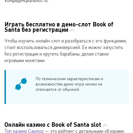
конфиденциальность.
Играть бесплатно в демо-слот Book of
Santa без регистрации
Чтобы изучить онлайн слот и разобраться с его функциями,
стоит воспользоваться демоверсией. Ее можно запустить
без регистрации и крутить барабаны, делая ставки
игровыми монетами.
По техническим характеристикам и
возможностям демо-игра ничем не
отличается от обычной.
Онлайн казино с Book of Santa slot
Топ казино Casinoz
— это рейтинг с детальными обзорами,