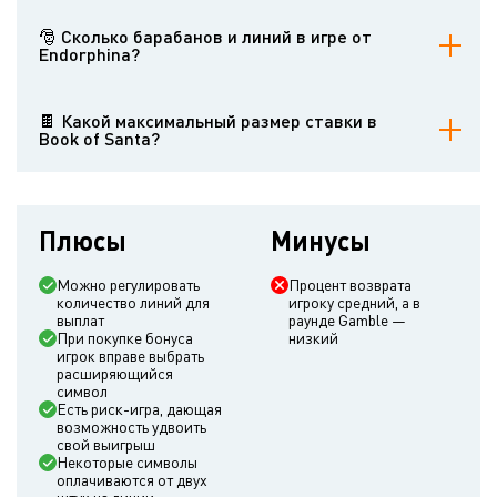
Уровень возврата игроку составляет 96.05%.
🎅 Сколько барабанов и линий в игре от
Endorphina?
В онлайн-слоте предлагается 5 барабанов в 3 ряда и 10
фиксированных линий выплат.
🍫 Какой максимальный размер ставки в
Book of Santa?
Игроки могут поставить максимум 45 евро.
Плюсы
Минусы
Можно регулировать
Процент возврата
количество линий для
игроку средний, а в
выплат
раунде Gamble —
При покупке бонуса
низкий
игрок вправе выбрать
расширяющийся
символ
Есть риск-игра, дающая
возможность удвоить
свой выигрыш
Некоторые символы
оплачиваются от двух