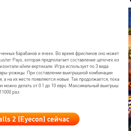
ерченных барабанов и ячеек. Во время фриспинов оно может
uster Pays, которая предполагает составление цепочек из
изонтали и/или вертикали. Игра использует по 3 вида
шары-рожицы. При составлении выигрышной комбинации
, а на их месте появляются новые. Так продолжается, пока
н можно делать от 0.1 до 10 евро. Максимальный выигрыш
11000 раз.
lls 2 (Eyecon) сейчас