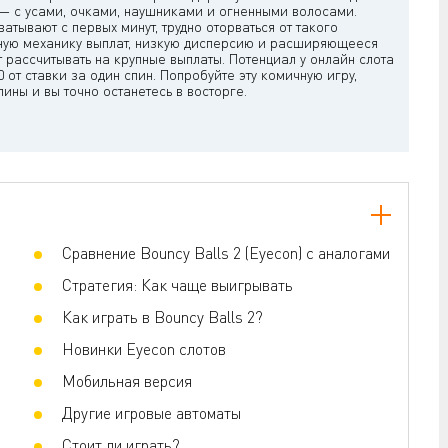
 с усами, очками, наушниками и огненными волосами.
атывают с первых минут, трудно оторваться от такого
рную механику выплат, низкую дисперсию и расширяющееся
т рассчитывать на крупные выплаты. Потенциал у онлайн слота
 от ставки за один спин. Попробуйте эту комичную игру,
ны и вы точно останетесь в восторге.
Сравнение Bouncy Balls 2 (Eyecon) с аналогами
Стратегия: Как чаще выигрывать
Как играть в Bouncy Balls 2?
Новинки Eyecon слотов
Мобильная версия
Другие игровые автоматы
Стоит ли играть?