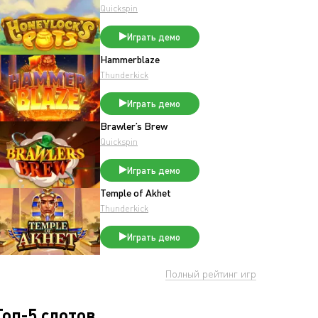
Quickspin
Играть демо
Hammerblaze
Thunderkick
Играть демо
Brawler’s Brew
Quickspin
Играть демо
Temple of Akhet
Thunderkick
Играть демо
Полный рейтинг игр
Топ-5 слотов