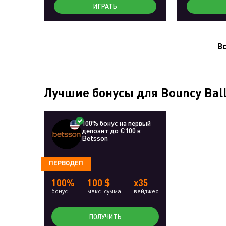
ИГРАТЬ
Вс
Лучшие бонусы для Bouncy Bal
100% бонус на первый
депозит до €100 в
Betsson
ПЕРВОДЕП
100%
100 $
x35
бонус
макс. сумма
вейджер
ПОЛУЧИТЬ