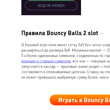
КОД НЕ НУЖЕН
Правила Bouncy Balls 2 slot
В базовой игре поле имеет сетку 5х5 без четко оч
расширяться до размера 8х8. Механика выплат — Cl
5 и более одинаковых символов, соединенных по гор
младших и старших символов
, все они — смешные 
запускается каскад — призовые знаки уходят с поля
составляются оплачиваемые цепочки. Ставку на спи
не может превышать выбранную сумму более, чем в 
Играть в Bouncy Ba