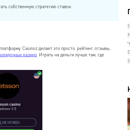
ать собственную стратегию ставок.
Б
К
Ч
атформу. Casinoz делает это просто: рейтинг, отзывы,
Б
порядочных казино
. Играть на деньги лучше там, где
В
sson casino
ейтинг 3.5
Д НЕ НУЖЕН