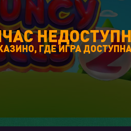
ЙЧАС НЕДОСТУП
КАЗИНО, ГДЕ ИГРА ДОСТУПН