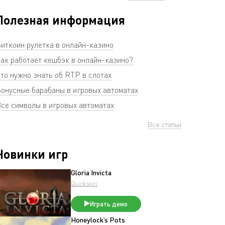
Полезная информация
иткоин рулетка в онлайн-казино
ак работает кешбэк в онлайн-казино?
то нужно знать об RTP в слотах
онусные барабаны в игровых автоматах
се символы в игровых автоматах
Все статьи
Новинки игр
Gloria Invicta
Quickspin
Играть демо
Honeylock’s Pots