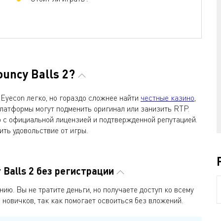
ouncy Balls 2?
 Eyecon легко, но гораздо сложнее найти
честные казино
,
платформы могут подменить оригинал или занизить RTP.
 с официальной лицензией и подтвержденной репутацией.
ить удовольствие от игры.
 Balls 2 без регистрации
ю. Вы не тратите деньги, но получаете доступ ко всему
 новичков, так как помогает освоиться без вложений.