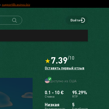
р.
support@casinoz.biz
Войти
7.39
/10
Оставить первый отзыв
Доступно из США
0.1 - 10 €
95.29%
Ставка
RTP
Низкая
5
Волатильность
Барабанов