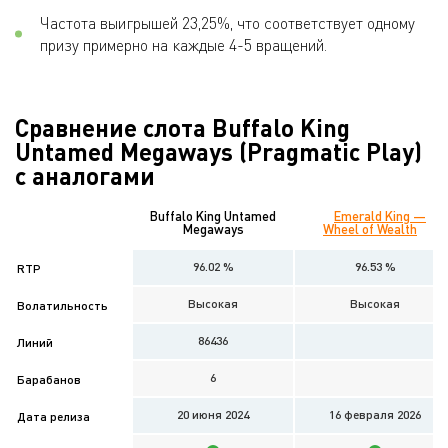
Частота выигрышей 23,25%, что соответствует одному
призу примерно на каждые 4-5 вращений.
Сравнение слота Buffalo King
Untamed Megaways (Pragmatic Play)
с аналогами
Buffalo King Untamed
Emerald King —
Megaways
Wheel of Wealth
96.02 %
96.53 %
RTP
Высокая
Высокая
Волатильность
86436
Линий
6
Барабанов
20 июня 2024
16 февраля 2026
Дата релиза