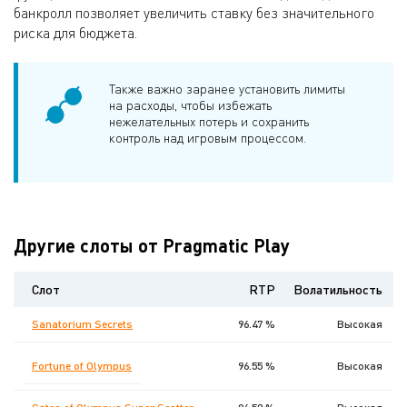
банкролл позволяет увеличить ставку без значительного
риска для бюджета.
Также важно заранее установить лимиты
на расходы, чтобы избежать
нежелательных потерь и сохранить
контроль над игровым процессом.
Другие слоты от Pragmatic Play
Слот
RTP
Волатильность
Sanatorium Secrets
96.47 %
Высокая
Fortune of Olympus
96.55 %
Высокая