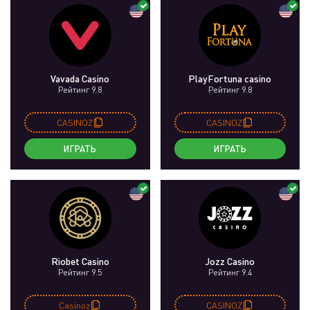
Vavada Casino
PlayFortuna casino
Рейтинг 9.8
Рейтинг 9.8
CASINOZ
CASINOZ
ИГРАТЬ
ИГРАТЬ
Riobet Casino
Jozz Casino
Рейтинг 9.5
Рейтинг 9.4
Casinoz
CASINOZ