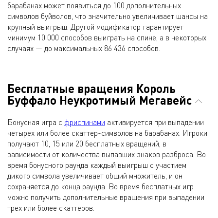
барабанах может появиться до 100 дополнительных
символов буйволов, что значительно увеличивает шансы на
крупный выигрыш. Другой модификатор гарантирует
минимум 10 000 способов выиграть на спине, а в некоторых
случаях — до максимальных 86 436 способов.
Бесплатные вращения Король
Буффало Неукротимый Мегавейс
Бонусная игра с
фриспинами
активируется при выпадении
четырех или более скаттер-символов на барабанах. Игроки
получают 10, 15 или 20 бесплатных вращений, в
зависимости от количества выпавших знаков разброса. Во
время бонусного раунда каждый выигрыш с участием
дикого символа увеличивает общий множитель, и он
сохраняется до конца раунда. Во время бесплатных игр
можно получить дополнительные вращения при выпадении
трех или более скаттеров.