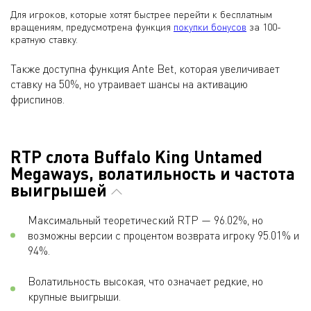
Для игроков, которые хотят быстрее перейти к бесплатным
вращениям, предусмотрена функция
покупки бонусов
за 100-
кратную ставку.
Также доступна функция Ante Bet, которая увеличивает
ставку на 50%, но утраивает шансы на активацию
фриспинов.
RTP слота Buffalo King Untamed
Megaways, волатильность и частота
выигрышей
Максимальный теоретический RTP — 96.02%, но
возможны версии с процентом возврата игроку 95.01% и
94%.
Волатильность высокая, что означает редкие, но
крупные выигрыши.