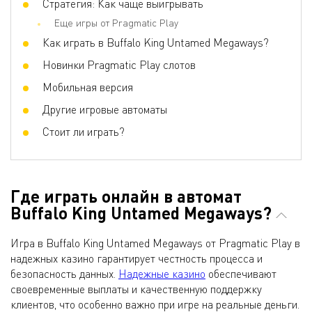
Стратегия: Как чаще выигрывать
Еще игры от Pragmatic Play
Как играть в Buffalo King Untamed Megaways?
Новинки Pragmatic Play слотов
Мобильная версия
Другие игровые автоматы
Стоит ли играть?
Где играть онлайн в автомат
Buffalo King Untamed Megaways?
Игра в Buffalo King Untamed Megaways от Pragmatic Play в
надежных казино гарантирует честность процесса и
безопасность данных.
Надежные казино
обеспечивают
своевременные выплаты и качественную поддержку
клиентов, что особенно важно при игре на реальные деньги.