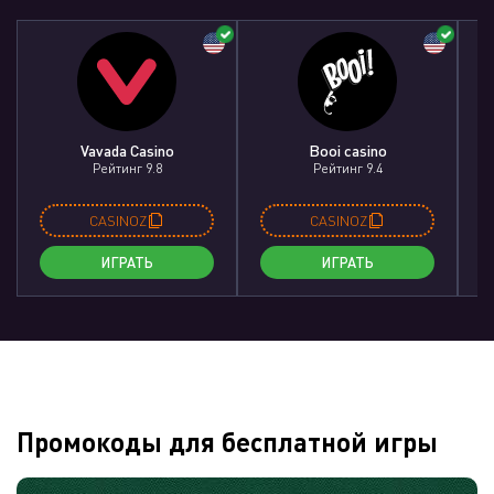
Vavada Casino
Booi casino
Рейтинг 9.8
Рейтинг 9.4
CASINOZ
CASINOZ
ИГРАТЬ
ИГРАТЬ
Промокоды для бесплатной игры