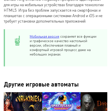
для игры на мобильных устройствах благодаря технологии
HTML5. Игра без проблем запускается на смартфонах и
планшетах с операционными системами Android и iOS и не
требует установки дополнительных приложений.
Мобильная версия
сохраняет все функции
и графическое качество настольной
версии, обеспечивая плавный и
комфортный игровой процесс даже на
небольших экранах.
Другие игровые автоматы