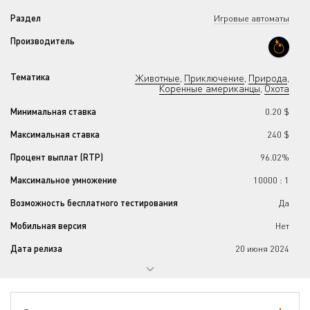
Раздел
Игровые автоматы
Производитель
Тематика
Животные
Приключение
Природа
,
,
,
Коренные американцы
Охота
,
Минимальная ставка
0.20 $
Максимальная ставка
240 $
Процент выплат (RTP)
96.02%
Максимальное умножение
10000 : 1
Возможность бесплатного тестирования
Да
Мобильная версия
Нет
Дата релиза
20 июня 2024
Прогрессивный джекпот
Нет
Количество барабанов
6