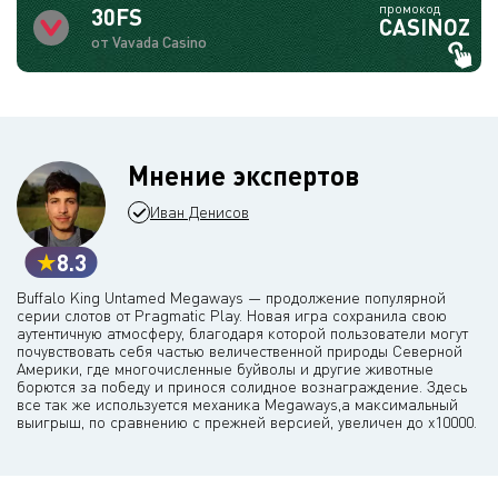
промокод
30FS
CASINOZ
от Vavada Casino
Мнение экспертов
Иван Денисов
8.3
Buffalo King Untamed Megaways — продолжение популярной
серии слотов от Pragmatic Play. Новая игра сохранила свою
аутентичную атмосферу, благодаря которой пользователи могут
почувствовать себя частью величественной природы Северной
Америки, где многочисленные буйволы и другие животные
борются за победу и принося солидное вознаграждение. Здесь
все так же используется механика Megaways,а максимальный
выигрыш, по сравнению с прежней версией, увеличен до х10000.