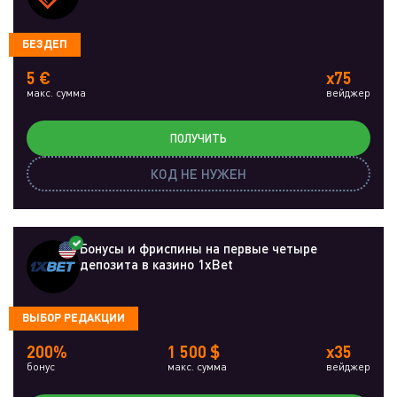
БЕЗДЕП
5 €
x75
макс. сумма
вейджер
ПОЛУЧИТЬ
КОД НЕ НУЖЕН
Бонусы и фриспины на первые четыре
депозита в казино 1xBet
ВЫБОР РЕДАКЦИИ
200%
1 500 $
x35
бонус
макс. сумма
вейджер