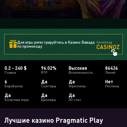
Для игры регистрируйтесь в Казино Вавада
промокод
CASINOZ
по промокоду
0.2 - 240 $
96.02%
Высокая
86436
Ставка
RTP
Волатильность
Линий
6
Да
Да
Нет
Барабанов
Скаттеры
Фриспины
Респины
Да
Да
Да
Бонусные игры
Джокеры
3D-слот
Лучшие казино Pragmatic Play