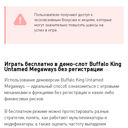
Пользователи получают доступ к
эксклюзивным бонусам и акциям, которые
могут значительно повысить шансы на
успех в игре.
Играть бесплатно в демо-слот Buffalo King
Untamed Megaways без регистрации
Использование демоверсии Buffalo King Untamed
Megaways — идеальный способ ознакомиться с игровыми
механиками и функциями без регистрации и каких-либо
финансовых рисков.
В бесплатном режиме можно протестировать разные
стратегии, понять, как работают мультипликаторы и
модификаторы, а также оценить частоту выпадения