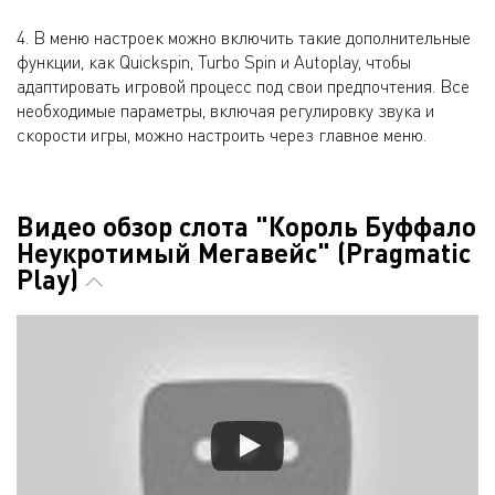
4. В меню настроек можно включить такие дополнительные
функции, как Quickspin, Turbo Spin и Autoplay, чтобы
адаптировать игровой процесс под свои предпочтения. Все
необходимые параметры, включая регулировку звука и
скорости игры, можно настроить через главное меню.
Видео обзор слота "Король Буффало
Неукротимый Мегавейс" (Pragmatic
Play)