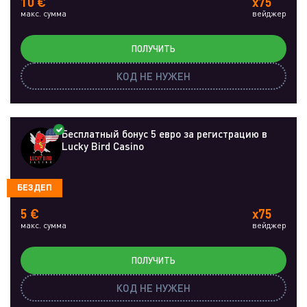
10 €
x75
макс. сумма
вейджер
ПОЛУЧИТЬ
КОД НЕ НУЖЕН
Бесплатный бонус 5 евро за регистрацию в
Lucky Bird Casino
БЕЗДЕП
5 €
x75
макс. сумма
вейджер
ПОЛУЧИТЬ
КОД НЕ НУЖЕН