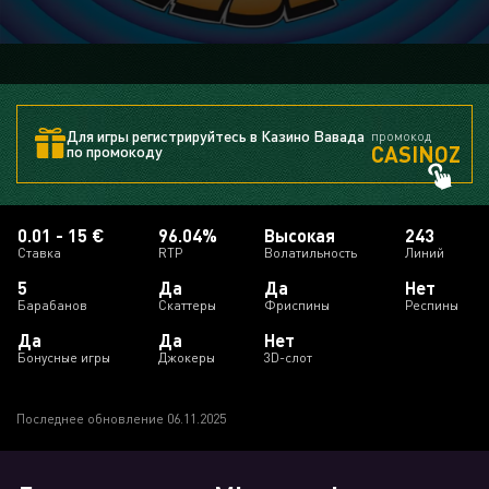
Для игры регистрируйтесь в Казино Вавада
промокод
CASINOZ
по промокоду
0.01 - 15 €
96.04%
Высокая
243
Ставка
RTP
Волатильность
Линий
5
Да
Да
Нет
Барабанов
Скаттеры
Фриспины
Респины
Да
Да
Нет
Бонусные игры
Джокеры
3D-слот
Последнее обновление 06.11.2025