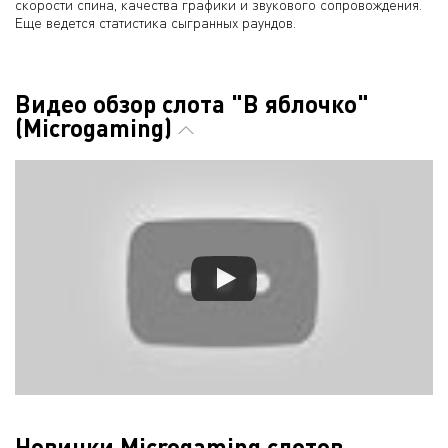
скорости спина, качества графики и звукового сопровождения.
Еще ведется статистика сыгранных раундов.
Видео обзор слота "В яблочко"
(Microgaming)
Новинки Microgaming слотов