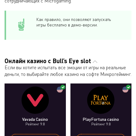
сотрудничающих с Microgaming.
Как правило, они позволяют запускать
игры бесплатно в демо-версии.
Онлайн казино с Bull’s Eye slot
Если вы хотите испытать все эмоции от игры на реальные
деньги, то выбирайте любое казино на софте Микрогейминг.
Vavada Casino
PlayFortuna casino
Рейтинг 9.8
Рейтинг 9.8