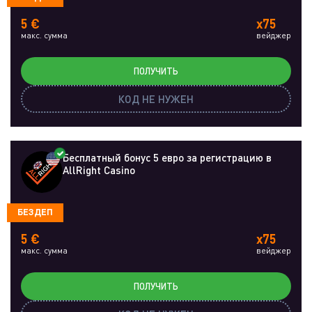
5 €
x75
макс. сумма
вейджер
ПОЛУЧИТЬ
КОД НЕ НУЖЕН
Бесплатный бонус 5 евро за регистрацию в
AllRight Casino
БЕЗДЕП
5 €
x75
макс. сумма
вейджер
ПОЛУЧИТЬ