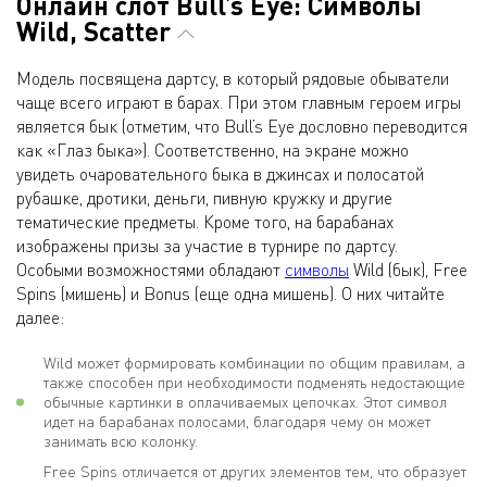
Онлайн слот Bull’s Eye: Символы
Wild, Scatter
Модель посвящена дартсу, в который рядовые обыватели
чаще всего играют в барах. При этом главным героем игры
является бык (отметим, что Bull’s Eye дословно переводится
как «Глаз быка»). Соответственно, на экране можно
увидеть очаровательного быка в джинсах и полосатой
рубашке, дротики, деньги, пивную кружку и другие
тематические предметы. Кроме того, на барабанах
изображены призы за участие в турнире по дартсу.
Особыми возможностями обладают
символы
Wild (бык), Free
Spins (мишень) и Bonus (еще одна мишень). О них читайте
далее:
Wild может формировать комбинации по общим правилам, а
также способен при необходимости подменять недостающие
обычные картинки в оплачиваемых цепочках. Этот символ
идет на барабанах полосами, благодаря чему он может
занимать всю колонку.
Free Spins отличается от других элементов тем, что образует