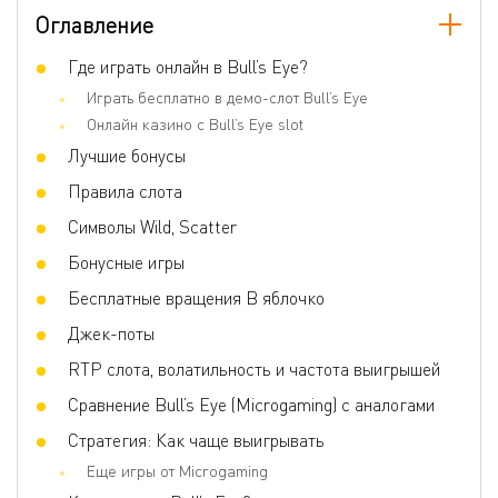
Оглавление
Количество линий
243
Джокеры
Где играть онлайн в Bull’s Eye?
Да
Играть бесплатно в демо-слот Bull’s Eye
Скаттер
Да
Онлайн казино с Bull’s Eye slot
Игра по равным шансам
Нет
Лучшие бонусы
Бонусные игры
Free Spins, Scatter symbols
Правила слота
Волатильность
Высокая
Символы Wild, Scatter
3D слот
Нет
Бонусные игры
Респины
Нет
Бесплатные вращения В яблочко
Фриспины
Да
Джек-поты
Прогрессивные умножения
Нет
RTP слота, волатильность и частота выигрышей
Сравнение Bull’s Eye (Microgaming) с аналогами
Стратегия: Как чаще выигрывать
Еще игры от Microgaming