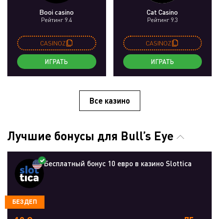
Booi casino
Cat Casino
Рейтинг 9.4
Рейтинг 9.3
CASINOZ
CASINOZ
ИГРАТЬ
ИГРАТЬ
Все казино
Лучшие бонусы для Bull’s Eye
Бесплатный бонус 10 евро в казино Slottica
БЕЗДЕП