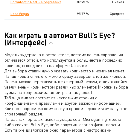
Lotsaloot 5 Reel – Progressive
89.95 %
Низкая
Lost Vegas
95.77 %
Средняя
Как играть в автомат Bull’s Eye?
(Интерфейс)
Модель выдержана в ретро-стиле, поэтому панель управления
отличается от той, что используется в большинстве последних
новинок, вышедших на платформе Quickfire.
Для выбора ставки нужно указать количество и номинал монет.
Начав новый спин, его можно сразу завершить той же кнопкой.
Панель можно переключить в экспертный режим, отличающийся
увеличенным количеством различных элементов (кнопки выбора
суммы на кону, режима автоигры и так далее).
Таблица выплат состоит из нескольких страниц с
коэффициентами, правилами и другой важной информацией.
Клик по вопросительному знаку в правом верхнем углу запускает
справочный раздел.
На разных порталах, использующих софт Microgaming, можно
либо скачать Bull’s Eye, либо запустить слот во флэш-версии.
Есть также диалоговое окно параметров с настройками