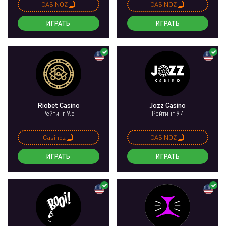
CASINOZ
CASINOZ
ИГРАТЬ
ИГРАТЬ
Riobet Casino
Jozz Casino
Рейтинг 9.5
Рейтинг 9.4
Casinoz
CASINOZ
ИГРАТЬ
ИГРАТЬ