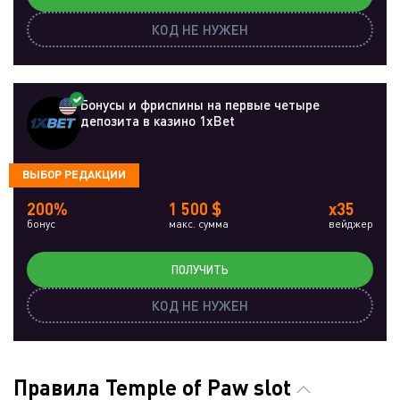
КОД НЕ НУЖЕН
Бонусы и фриспины на первые четыре
депозита в казино 1xBet
ВЫБОР РЕДАКЦИИ
200%
1 500 $
x35
бонус
макс. сумма
вейджер
ПОЛУЧИТЬ
КОД НЕ НУЖЕН
Правила Temple of Paw slot