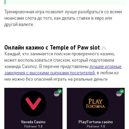
Тренировочная игра позволит лучше разобраться со всеми
нюансами слота до того, как делать ставки в евро или
другой валюте.
Онлайн казино с Temple of Paw slot
Каждый, кто занимается поиском проверенного казино,
может воспользоваться списком, который подготовила
команда Casinoz. В перечне представлены
лучшие игорные
заведения с высокими оценками посетителей
, в любом из
них можно без опасений играть на реальные деньги.
Vavada Casino
PlayFortuna casino
Рейтинг 9.8
Рейтинг 9.8