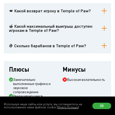
💋 Какой возврат игроку в Temple of Paw?
RTP видеослота имеет диапазон от 87% до 96.01%.
🍯 Какой максимальный выигрыш доступен
игрокам в Temple of Paw?
Выиграть можно максимум х7 333 от ставки.
🍇 Сколько барабанов в Temple of Paw?
В слоте от Quickspin 5 барабанов в 3 ряда и 20 выигрышных
линий.
Плюсы
Минусы
Замечательно
Высокая волатильность
выполненные графика и
звуковое
сопровождение
Увеличивающиеся
множители
Бесплатные вращения
Используя наши сайты или услуги, вы соглашаетесь на
ОК
использование нами файлов cookie
(Узнать больше)
Оригинальная риск-игра