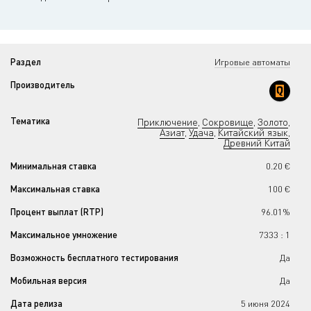
Раздел
Игровые автоматы
Производитель
Тематика
Приключение
Сокровище
Золото
,
,
,
Азиат
Удача
Китайский язык
,
,
,
Древний Китай
Минимальная ставка
0.20 €
Максимальная ставка
100 €
Процент выплат (RTP)
96.01%
Максимальное умножение
7333 : 1
Возможность бесплатного тестирования
Да
Мобильная версия
Да
Дата релиза
5 июня 2024