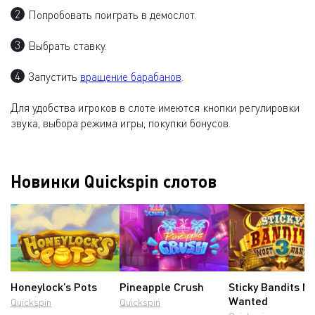
Попробовать поиграть в демослот.
Выбрать ставку.
Запустить
вращение барабанов
.
Для удобства игроков в слоте имеются кнопки регулировки
звука, выбора режима игры, покупки бонусов.
Новинки Quickspin слотов
Honeylock’s Pots
Pineapple Crush
Sticky Bandits M
Wanted
Quickspin
Quickspin