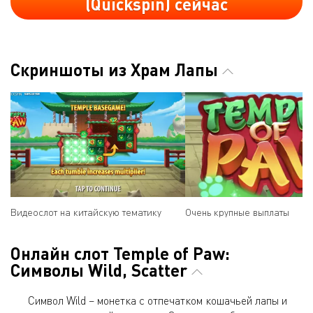
(Quickspin) сейчас
Скриншоты из Храм Лапы
Видеослот на китайскую тематику
Очень крупные выплаты
Онлайн слот Temple of Paw:
Символы Wild, Scatter
Символ Wild – монетка с отпечатком кошачьей лапы и