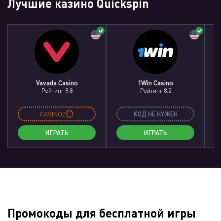
Лучшие казино Quickspin
Vavada Casino
1Win Casino
Рейтинг 9.8
Рейтинг 8.2
CASINOZ
КОД НЕ НУЖЕН
ИГРАТЬ
ИГРАТЬ
Промокоды для бесплатной игры