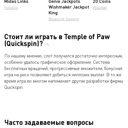
Midas Links
Genie Jackpots
20 Coins
Wishmaker Jackpot
FuGaSo
Wazdan
King
Blueprint Gaming
Стоит ли играть в Temple of Paw
(Quickspin)?
По нашему мнению, слот получился достаточно интересным,
особенно удалось графическое оформление. Система
бесплатных вращений, прогрессивные множители, бонусная
игра на риск позволяют добиться неплохих выплат. В то же
время игра во многом напоминает другие разработки фирмы
Quickspin.
Часто задаваемые вопросы