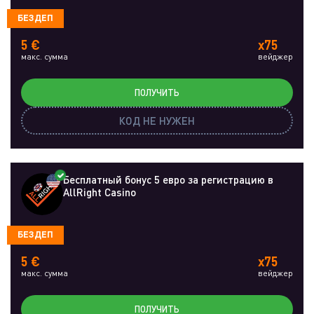
БЕЗДЕП
5 €
x75
макс. сумма
вейджер
ПОЛУЧИТЬ
КОД НЕ НУЖЕН
Бесплатный бонус 5 евро за регистрацию в
AllRight Casino
БЕЗДЕП
5 €
x75
макс. сумма
вейджер
ПОЛУЧИТЬ