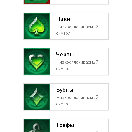
Пики
Низкооплачиваемый
символ
Червы
Низкооплачиваемый
символ
Бубны
Низкооплачиваемый
символ
Трефы