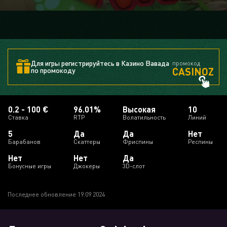
Для игры регистрируйтесь в Казино Вавада
промокод
CASINOZ
по промокоду
0.2 - 100 €
96.01%
Высокая
10
Ставка
RTP
Волатильность
Линий
5
Да
Да
Нет
Барабанов
Скаттеры
Фриспины
Респины
Нет
Нет
Да
Бонусные игры
Джокеры
3D-слот
Последнее обновление 19.09.2024