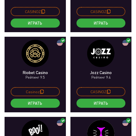
CASINOZ
CASINOZ
ИГРАТЬ
ИГРАТЬ
Riobet Casino
Jozz Casino
Рейтинг 9.5
Рейтинг 9.4
Casinoz
CASINOZ
ИГРАТЬ
ИГРАТЬ