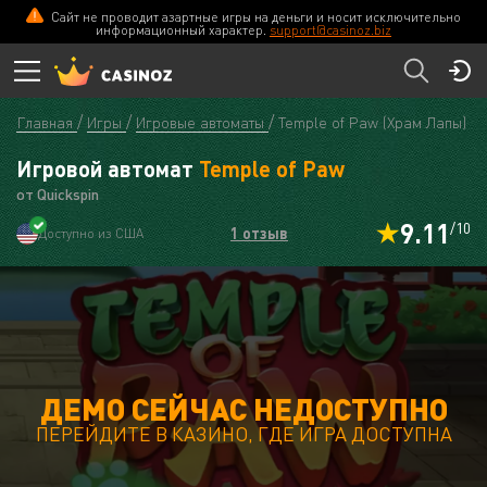
Сайт не проводит азартные игры на деньги и носит исключительно
информационный характер.
support@casinoz.biz
Главная
Игры
Игровые автоматы
Temple of Paw (Храм Лапы)
Игровой автомат
Temple of Paw
от Quickspin
9.11
/10
1 отзыв
Доступно из США
ДЕМО СЕЙЧАС НЕДОСТУПНО
ПЕРЕЙДИТЕ В КАЗИНО, ГДЕ ИГРА ДОСТУПНА