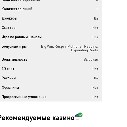
Количество линий
1
Джокеры
Да
Скаттер
Нет
Игра по равным шансам
Нет
Бонусные игры
Big Win, Respin, Multiplier, Respins,
Expanding Reels
Волатильность
Высокая
3D слот
Нет
Респины
Да
Фриспины
Нет
Прогрессивные умножения
Нет
Рекомендуемые казино