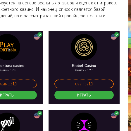
ируется на основе реальных отзывов и оценок от игроков,
кретного казино. И наконец, список является базой
дений, но и рассматривающий провайдеров, слоты и
ortuna casino
Riobet Casino
ейтинг 9.8
Рейтинг 9.5
ASINOZ
Casinoz
ИГРАТЬ
ИГРАТЬ