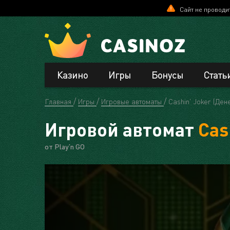
Сайт не проводи
Казино
Игры
Бонусы
Стать
Главная
Игры
Игровые автоматы
Cashin' Joker (Де
Игровой автомат
Cas
от Play’n GO