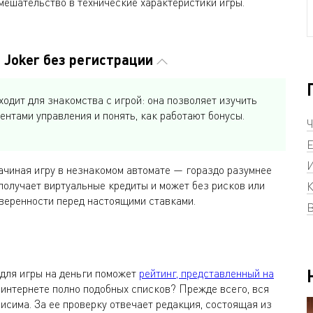
мешательство в технические характеристики игры.
' Joker без регистрации
одит для знакомства с игрой: она позволяет изучить
ентами управления и понять, как работают бонусы.
Ч
Е
И
ачиная игру в незнакомом автомате — гораздо разумнее
получает виртуальные кредиты и может без рисков или
К
уверенности перед настоящими ставками.
В
для игры на деньги поможет
рейтинг, представленный на
в интернете полно подобных списков? Прежде всего, вся
исима. За ее проверку отвечает редакция, состоящая из