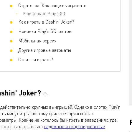
Стратегия: Как чаще выигрывать
Еще игры от Play’n GO
Как играть в Cashin' Joker?
Новинки Play’n GO слотов
Мобильная версия
Другие игровые автоматы
Стоит ли играть?
ashin' Joker?
действительно крупных выигрышей. Однако в слотах Play'n
ать минут игры, поэтому придется привыкать к
аметры. Крайне не хотелось бы играть в заведениях, где
стоты выплат. Только
надежные и лицензированные