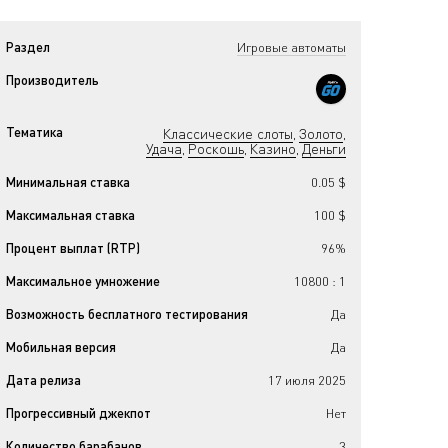
Раздел
Игровые автоматы
Производитель
Тематика
Классические слоты
Золото
,
,
Удача
Роскошь
Казино
Деньги
,
,
,
Минимальная ставка
0.05 $
Максимальная ставка
100 $
Процент выплат (RTP)
96%
Максимальное умножение
10800 : 1
Возможность бесплатного тестирования
Да
Мобильная версия
Да
Дата релиза
17 июля 2025
Прогрессивный джекпот
Нет
Количество барабанов
3