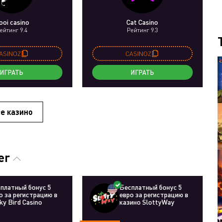
ooi casino
Cat Casino
ейтинг 9.4
Рейтинг 9.3
ASINOZ
CASINOZ
ИГРАТЬ
ИГРАТЬ
е казино
ker
платный бонус 5
Бесплатный бонус 5
о за регистрацию в
евро за регистрацию в
ky Bird Casino
казино SlottyWay