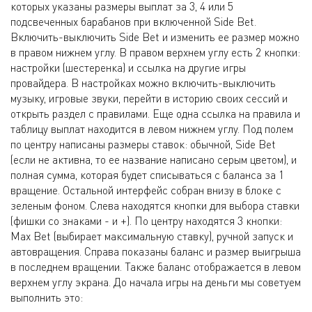
которых указаны размеры выплат за 3, 4 или 5
подсвеченных барабанов при включенной Side Bet.
Включить-выключить Side Bet и изменить ее размер можно
в правом нижнем углу. В правом верхнем углу есть 2 кнопки:
настройки (шестеренка) и ссылка на другие игры
провайдера. В настройках можно включить-выключить
музыку, игровые звуки, перейти в историю своих сессий и
открыть раздел с правилами. Еще одна ссылка на правила и
таблицу выплат находится в левом нижнем углу. Под полем
по центру написаны размеры ставок: обычной, Side Bet
(если не активна, то ее название написано серым цветом), и
полная сумма, которая будет списываться с баланса за 1
вращение. Остальной интерфейс собран внизу в блоке с
зеленым фоном. Слева находятся кнопки для выбора ставки
(фишки со знаками - и +). По центру находятся 3 кнопки:
Max Bet (выбирает максимальную ставку), ручной запуск и
автовращения. Справа показаны баланс и размер выигрыша
в последнем вращении. Также баланс отображается в левом
верхнем углу экрана. До начала игры на деньги мы советуем
выполнить это: