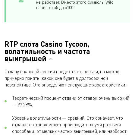
не работает. Вместо этого символы Wild
платят от х5 до х100.
RTP слота Casino Tycoon,
волатильность и частота
выигрышей
Отдачу в каждой сессии предсказать нельзя, но можно
примерно понять, какой она будет в долгосрочной
перспективе. Это определяют следующие характеристики:
Теоретический процент отдачи от ставок очень высокий
— 97.28%.
Уровень волатильности — средний. Это означает, что
отдача от ставок может происходить двумя разными
способами: от мелких частых выигрышей, или наоборот