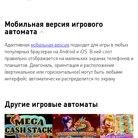
Мобильная версия игрового
автомата
Адаптивная
мобильная версия
подходит для игры в любых
популярных браузерах на Android и iOS. В ней слот
правильно отображается на маленьких экранах телефонов и
планшетов. Диагональ, ориентация и расположение
(вертикальное или горизонтальное) могут быть любыми:
интерфейс автоматически распределится по экрану.
Другие игровые автоматы