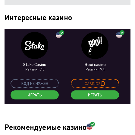
Интересные казино
Stake Casino
Booi casino
Рейтинг 7.8
Рейтинг 9.4
КОД НЕ НУЖЕН
CASINOZ
ИГРАТЬ
ИГРАТЬ
Рекомендуемые казино