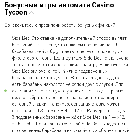
Бонусные игры автомата Casino
Tycoon
Ознакомьтесь с правилами работы бонусных функций:
Side Bet. Это ставка на дополнительный способ выплат
без линий. Есть шанс, что в любом вращении на 1-5
барабанах ячейки будут иметь точечную подсветку из
фиолетового неона. Если функция Side Bet не включена,
то эта подсветка никак не влияет на игру. Если функция
Side Bet включена, то 3, 4 или 5 подсвеченных
барабанов платят отдельно. Выплата выдается, даже
если барабаны находятся не рядом друг с другом. Для
активации Side Bet нужно увеличить ставку. Ее размер
можно выбрать отдельно, он не зависит от размера
основной ставки. Например, основная ставка может
составлять 0.25, а Side Bet — 12.50. Размеры наград за
3 подсвеченных барабана — х2 от Side Bet, за 4 — х12,
за 5 — х50. Если при включенной Side Bet выпадает 3+
подсвеченных барабана, и на какой-то из обычных линий