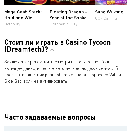
Mega Cash Stack:
Floating Dragon –
Sung Wukong
Hold and Win
Year of the Snake
CQ9 Gaming
Octoplay
Pragmatic Play
Стоит ли играть в Casino Tycoon
(Dreamtech)?
Заключение редакции: несмотря на то, что слот был
выпущен давно, играть в него интересно даже сейчас. В
простых вращениях разнообразие вносят Expanded Wild и
Side Bet, если ее активировать.
Часто задаваемые вопросы