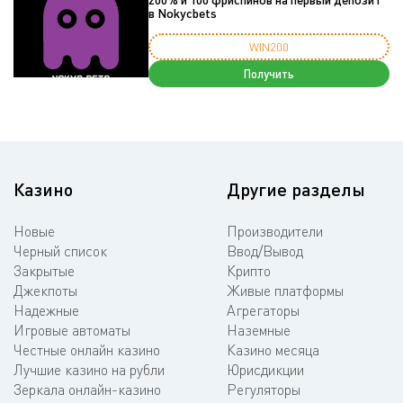
в Nokycbets
WIN200
Получить
Казино
Другие разделы
Новые
Производители
Черный список
Ввод/Вывод
Закрытые
Крипто
Джекпоты
Живые платформы
Надежные
Агрегаторы
Игровые автоматы
Наземные
Честные онлайн казино
Казино месяца
Лучшие казино на рубли
Юрисдикции
Зеркала онлайн-казино
Регуляторы