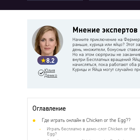
Мнение экспертов
Начните приключение на Фермерск
раньше, курица или яйцо? Этот 
день, множители, бонусные ставк
Но на этом сюрпризы не заканчи
8.2
внутри Бесплатных вращений Яйц
начисляться, пока работают оба 
Курицы и Яйца могут случайно пр
Юлия
Демко
Оглавление
Где играть онлайн в Chicken or the Egg??
Играть бесплатно в демо-слот Chicken or the
Egg?