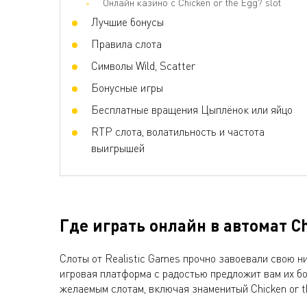
Онлайн казино с Chicken or the Egg? slot
Лучшие бонусы
Правила слота
Символы Wild, Scatter
Бонусные игры
Бесплатные вращения Цыплёнок или яйцо
RTP слота, волатильность и частота
выигрышей
Где играть онлайн в автомат Ch
Слоты от Realistic Games прочно завоевали свою 
игровая платформа с радостью предложит вам их бо
желаемым слотам, включая знаменитый Chicken or t