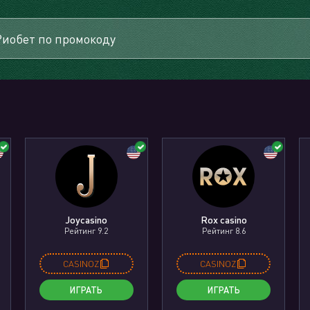
Риобет по промокоду
Joycasino
Rox casino
Рейтинг 9.2
Рейтинг 8.6
CASINOZ
CASINOZ
ИГРАТЬ
ИГРАТЬ