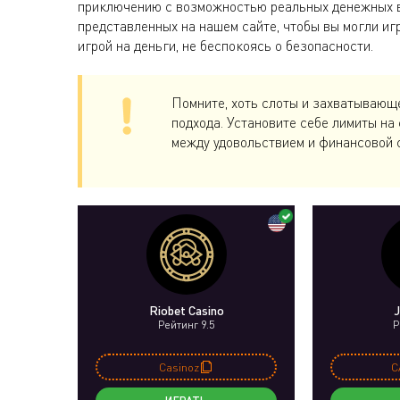
приключению с возможностью реальных денежных в
представленных на нашем сайте, чтобы вы могли иг
игрой на деньги, не беспокоясь о безопасности.
Помните, хоть слоты и захватывающе
подхода. Установите себе лимиты на
между удовольствием и финансовой 
Riobet Casino
Рейтинг 9.5
Р
Casinoz
C