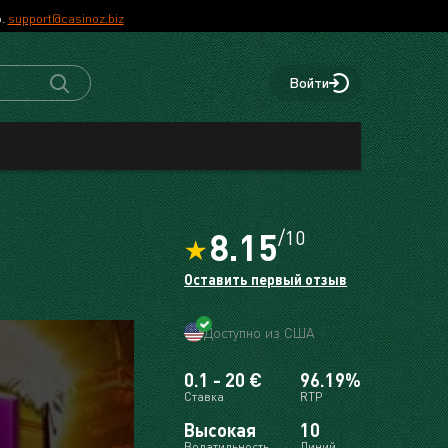
р.
support@casinoz.biz
Войти
8.15
/10
Оставить первый отзыв
Доступно из США
0.1 - 20 €
96.19%
Ставка
RTP
Высокая
10
Волатильность
Линий