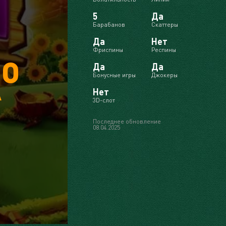
5
Да
Барабанов
Скаттеры
Да
Нет
Фриспины
Респины
НО
Да
Да
Бонусные игры
Джокеры
А
Нет
3D-слот
Последнее обновление
08.04.2025