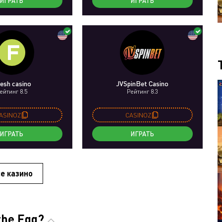
ИГРАТЬ
ИГРАТЬ
esh casino
JVSpinBet Casino
ейтинг 8.5
Рейтинг 8.3
ASINOZ
CASINOZ
ИГРАТЬ
ИГРАТЬ
е казино
the Egg?