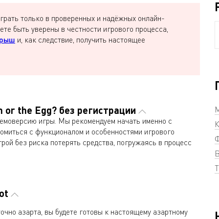
грать только в проверенных и надёжных онлайн-
жете быть уверены в честности игрового процесса,
грыш
и, как следствие, получить настоящее
n or the Egg? без регистрации
М
емоверсию игры. Мы рекомендуем начать именно с
К
акомиться с функционалом и особенностями игрового
Ф
рой без риска потерять средства, погружаясь в процесс
В
Т
lot
очно азарта, вы будете готовы к настоящему азартному