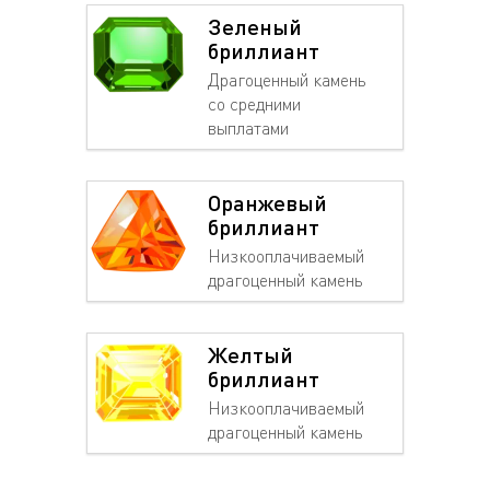
Зеленый
бриллиант
Драгоценный камень
со средними
выплатами
Оранжевый
бриллиант
Низкооплачиваемый
драгоценный камень
Желтый
бриллиант
Низкооплачиваемый
драгоценный камень