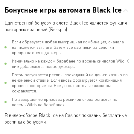
Бонусные игры автомата Black Ice
Единственной бонусом в слоте Black Ice является функция
повторных вращений (Re-spin)
Если образуется любая выигрышная комбинация, сначала
начисляется выплата. Затем все картинки из цепочки
превращаются в джокеры.
Изначально на каждом барабане по восемь символов Wild. К
ним добавляются новые джокеры.
Потом запускается респин, проходящий на деньги казино по
неизменной ставке. Если вновь формируется комбинация,
процесс повторяется. Все дополнительные джокеры
сохраняются.
По завершению призовых респинов снова остаются по
восемь Wilds на барабанах.
В видео-обзоре Black Ice на Casinoz показаны бесплатные
респины с бонусами.