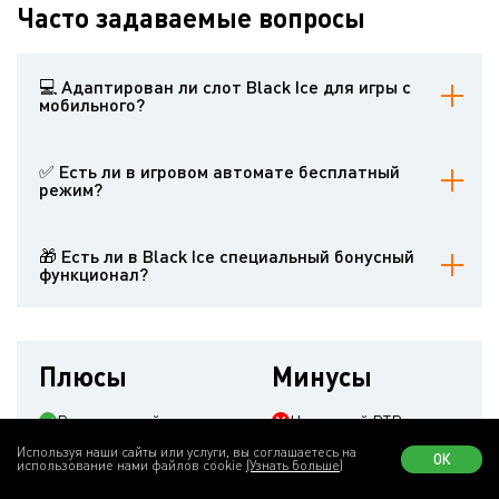
Часто задаваемые вопросы
💻 Адаптирован ли слот Black Ice для игры с
мобильного?
Онлайн-слот прекрасно совместим с любыми смартфонами или
планшетами, игра полностью оптимизирована для
мобильных
✅ Есть ли в игровом автомате бесплатный
казино
с экранов устройств любого размера, без особых
режим?
изменений в графике автомата, игровом процессе или звуковом
сопровождении.
Да, у вас есть возможность запустить слот Black Ice бесплатно,
без регистрации, без скачивания специального приложения
🎁 Есть ли в Black Ice специальный бонусный
через демо-версию у нас на сайте.
функционал?
Нет, к сожалению в слоте Black Ice не предусмотрены
разнообразные бонусные и призовые игры, кроме бесплатных
вращений и преобразование джокеров.
Плюсы
Минусы
Расширяющийся
Невысокий RTP
символ wild
Отсутствие риск-игры
Используя наши сайты или услуги, вы соглашаетесь на
Удобный интерфейс
ОК
использование нами файлов cookie
(Узнать больше)
Увлекательная функция
бесплатных вращений