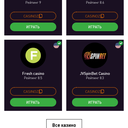
Рейтинг 9
Рейтинг 8.6
CASINOZ
CASINOZ
ИГРАТЬ
ИГРАТЬ
Fresh casino
JVSpinBet Casino
Рейтинг 8.5
Рейтинг 8.3
CASINOZ
CASINOZ
ИГРАТЬ
ИГРАТЬ
Все казино