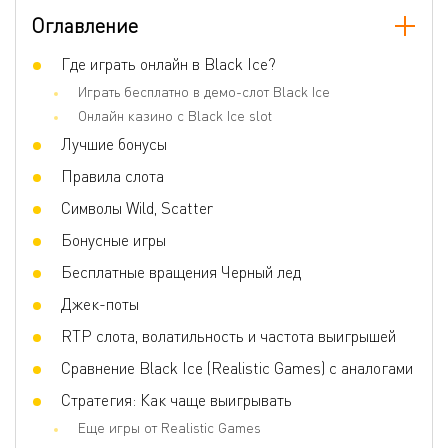
Оглавление
Количество линий
10
Джокеры
Где играть онлайн в Black Ice?
Да
Играть бесплатно в демо-слот Black Ice
Скаттер
Нет
Онлайн казино с Black Ice slot
Игра по равным шансам
Нет
Лучшие бонусы
Бонусные игры
Free Spins Bonus Round
Правила слота
Волатильность
Низкая
Символы Wild, Scatter
3D слот
Нет
Бонусные игры
Респины
Нет
Бесплатные вращения Черный лед
Фриспины
Да
Джек-поты
Прогрессивные умножения
Нет
RTP слота, волатильность и частота выигрышей
Ставка на линию
0.02 - 30
Сравнение Black Ice (Realistic Games) с аналогами
Стратегия: Как чаще выигрывать
Еще игры от Realistic Games