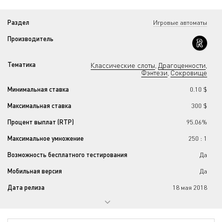
Раздел
Игровые автоматы
Производитель
Тематика
Классические слоты
Драгоценности
,
,
Фэнтези
Сокровище
,
Минимальная ставка
0.10 $
Максимальная ставка
300 $
Процент выплат (RTP)
95.06%
Максимальное умножение
250 : 1
Возможность бесплатного тестирования
Да
Мобильная версия
Да
Дата релиза
18 мая 2018
Прогрессивный джекпот
Нет
Количество барабанов
5