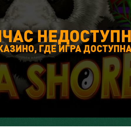
ЙЧАС НЕДОСТУП
КАЗИНО, ГДЕ ИГРА ДОСТУПН