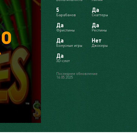
5
Да
Барабанов
Скаттеры
Да
Да
НО
Фриспины
Респины
Да
Нет
Бонусные игры
Джокеры
А
Да
3D-слот
Последнее обновление
16.05.2025