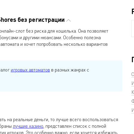
Shores без регистрации
онлайн-слот без риска для кошелька. Она позволяет
бонусами и другими нюансами. Особенно полезна
 автомата и хочет попробовать несколько вариантов
талог
игровых автоматов
в разных жанрах с
С
И
К
Ф
И
ать на реальные деньги, то лучше всего воспользоваться
обраны
лучшие казино
, представлен список с полной
гих игроков. Это особенно важно, если хочется избежать