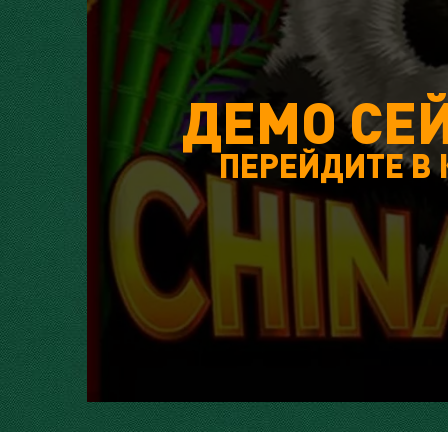
ДЕМО СЕ
ПЕРЕЙДИТЕ В 