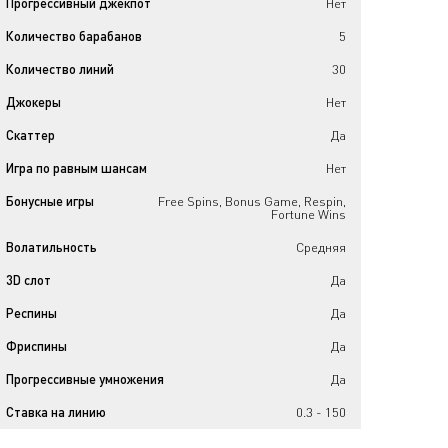
Прогрессивный джекпот
Нет
Количество барабанов
5
Количество линий
30
Джокеры
Нет
Скаттер
Да
Игра по равным шансам
Нет
Бонусные игры
Free Spins, Bonus Game, Respin,
Fortune Wins
Волатильность
Средняя
3D слот
Да
Респины
Да
Фриспины
Да
Прогрессивные умножения
Да
Ставка на линию
0.3 - 150