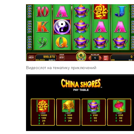
Видеослот на тематику приключений