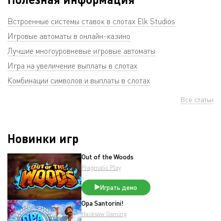
Встроенные системы ставок в слотах Elk Studios
Игровые автоматы в онлайн-казино
Лучшие многоуровневые игровые автоматы
Игра на увеличение выплаты в слотах
Комбинации символов и выплаты в слотах
Все статьи
Новинки игр
Out of the Woods
Pragmatic Play
Играть демо
Opa Santorini!
Hacksaw Gaming