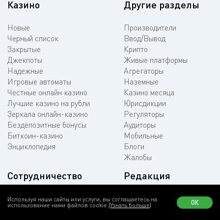
Казино
Другие разделы
Новые
Производители
Черный список
Ввод/Вывод
Закрытые
Крипто
Джекпоты
Живые платформы
Надежные
Агрегаторы
Игровые автоматы
Наземные
Честные онлайн казино
Казино месяца
Лучшие казино на рубли
Юрисдикции
Зеркала онлайн-казино
Регуляторы
Бездепозитные бонусы
Аудиторы
Биткоин-казино
Мобильные
Энциклопедия
Блоги
Жалобы
Сотрудничество
Редакция
Сотрудничество
Условия использования и
Используя наши сайты или услуги, вы соглашаетесь на
ОК
использование нами файлов cookie
(Узнать больше)
Работа
Ответственность сторон
Партнерки
Политика в отношении