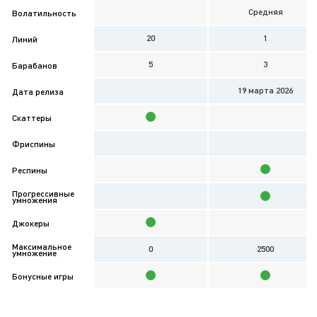
Средняя
Волатильность
20
1
Линий
5
3
Барабанов
19 мартa 2026
Дата релиза
Скаттеры
Фриспины
Респины
Прогрессивные
умножения
Джокеры
Максимальное
0
2500
умножение
Бонусные игры