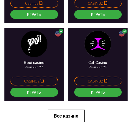
Casinoz
CASINOZ
ИГРАТЬ
ИГРАТЬ
Booi casino
Cat Casino
Рейтинг 9.4
Рейтинг 9.3
CASINOZ
CASINOZ
ИГРАТЬ
ИГРАТЬ
Все казино