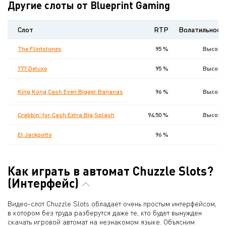
Другие слоты от Blueprint Gaming
Слот
RTP
Волатильност
The Flintstones
95 %
Высока
777 Deluxe
95 %
Высока
King Kong Cash Even Bigger Bananas
96 %
Высока
Crabbin' for Cash Extra Big Splash
94.50 %
Высока
El Jackpotto
96 %
Как играть в автомат Chuzzle Slots?
(Интерфейс)
Видео-слот Chuzzle Slots обладает очень простым интерфейсом,
в котором без труда разберутся даже те, кто будет вынужден
скачать игровой автомат на незнакомом языке. Объясним