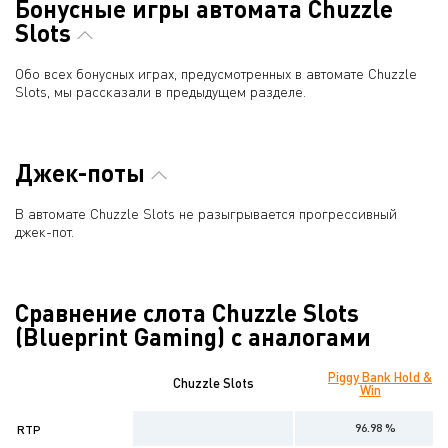
Бонусные игры автомата Chuzzle
Slots
Обо всех бонусных играх, предусмотренных в автомате Chuzzle
Slots, мы рассказали в предыдущем разделе.
Джек-поты
В автомате Chuzzle Slots не разыгрывается прогрессивный
джек-пот.
Сравнение слота Chuzzle Slots
(Blueprint Gaming) с аналогами
Piggy Bank Hold &
Chuzzle Slots
Win
96.98 %
RTP