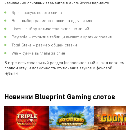
назначение основных элементов в английском варианте:
Spin – запуск нового спина
Bet – выбор размера ставки на одну линию
Lines – выбор количества активных линий
Paytable – открытие таблицы выплат и кратких правил
Total Stake – размер общей ставки
Win – сумма выплаты за спин
В игре есть справочный раздел (вопросительный знак в верхнем
правом углу) и возможность отключения звуков и фоновой
музыки.
Новинки Blueprint Gaming слотов