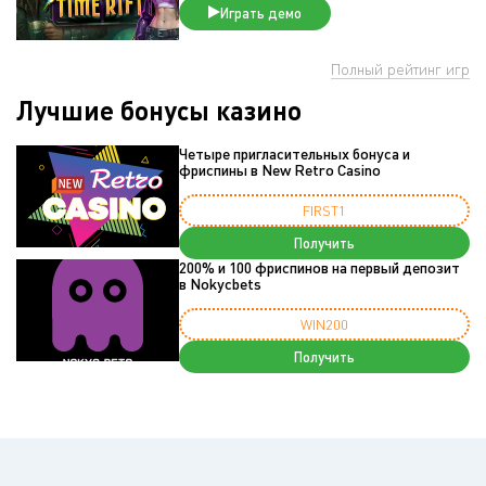
Играть демо
Полный рейтинг игр
Лучшие бонусы казино
Четыре пригласительных бонуса и
фриспины в New Retro Casino
FIRST1
Получить
200% и 100 фриспинов на первый депозит
в Nokycbets
WIN200
Получить