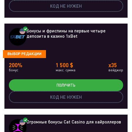
КОД НЕ НУЖЕН
Бонусы и фриспины на первые четыре
депозита в казино 1xBet
ВЫБОР РЕДАКЦИИ
200%
1 500 $
x35
бонус
макс. сумма
вейджер
ПОЛУЧИТЬ
КОД НЕ НУЖЕН
Огромные бонусы Cat Casino для хайроллеров