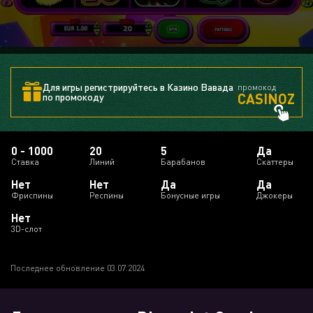
Для игры регистрируйтесь в Казино Вавада
промокод
CASINOZ
по промокоду
0 - 1000
20
5
Да
Ставка
Линий
Барабанов
Скаттеры
Нет
Нет
Да
Да
Фриспины
Респины
Бонусные игры
Джокеры
Нет
3D-слот
Последнее обновление 03.07.2024