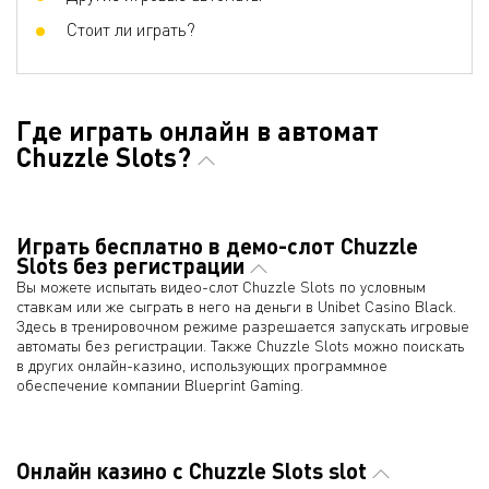
Стоит ли играть?
Где играть онлайн в автомат
Chuzzle Slots?
Играть бесплатно в демо-слот Chuzzle
Slots без регистрации
Вы можете испытать видео-слот Chuzzle Slots по условным
ставкам или же сыграть в него на деньги в Unibet Casino Black.
Здесь в тренировочном режиме разрешается запускать игровые
автоматы без регистрации. Также Chuzzle Slots можно поискать
в других онлайн-казино, использующих программное
обеспечение компании Blueprint Gaming.
Онлайн казино с Chuzzle Slots slot