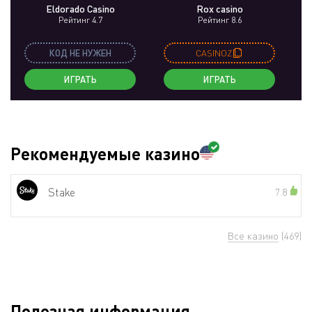
Eldorado Casino
Rox casino
Рейтинг 4.7
Рейтинг 8.6
КОД НЕ НУЖЕН
CASINOZ
ИГРАТЬ
ИГРАТЬ
Рекомендуемые казино
Stake
7.8
Все казино
(469)
Полезная информация