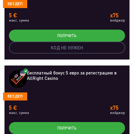
БЕЗДЕП
5 €
x75
макс. сумма
вейджер
ПОЛУЧИТЬ
КОД НЕ НУЖЕН
Бесплатный бонус 5 евро за регистрацию в
AllRight Casino
БЕЗДЕП
5 €
x75
макс. сумма
вейджер
ПОЛУЧИТЬ