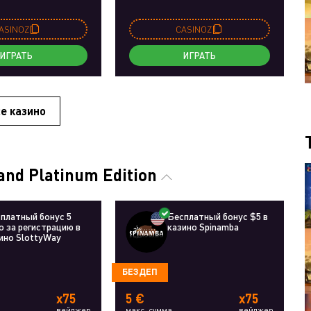
ASINOZ
CASINOZ
ИГРАТЬ
ИГРАТЬ
е казино
and Platinum Edition
платный бонус 5
Бесплатный бонус $5 в
о за регистрацию в
казино Spinamba
ино SlottyWay
БЕЗДЕП
x75
5 €
x75
вейджер
макс. сумма
вейджер