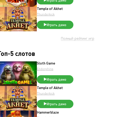
Играть демо
Temple of Akhet
Thunderkick
Играть демо
Полный рейтинг игр
Топ-5 слотов
Sloth Game
Endorphina
Играть демо
Temple of Akhet
Thunderkick
Играть демо
Hammerblaze