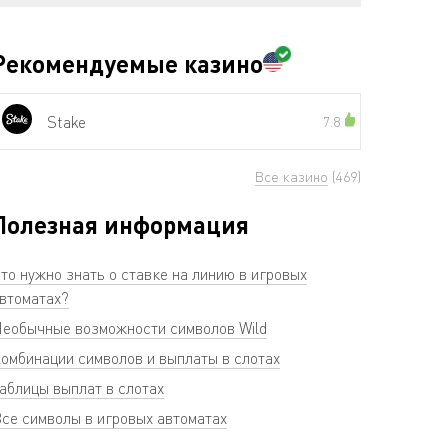
Рекомендуемые казино
Stake
7.8
Все казино
(469)
Полезная информация
то нужно знать о ставке на линию в игровых
втоматах?
еобычные возможности символов Wild
омбинации символов и выплаты в слотах
аблицы выплат в слотах
се символы в игровых автоматах