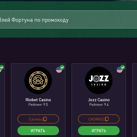
Плей Фортуна по промокоду
Riobet Casino
Jozz Casino
Рейтинг 9.5
Рейтинг 9.4
Casinoz
CASINOZ
ИГРАТЬ
ИГРАТЬ