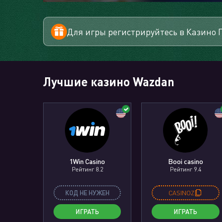
Для игры регистрируйтесь в Казино 
Лучшие казино Wazdan
1Win Casino
Booi casino
Рейтинг 8.2
Рейтинг 9.4
КОД НЕ НУЖЕН
CASINOZ
ИГРАТЬ
ИГРАТЬ