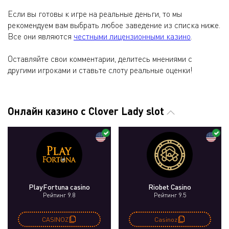
Если вы готовы к игре на реальные деньги, то мы
рекомендуем вам выбрать любое заведение из списка ниже.
Все они являются
честными лицензионными казино
.
Оставляйте свои комментарии, делитесь мнениями с
другими игроками и ставьте слоту реальные оценки!
Онлайн казино с Clover Lady slot
PlayFortuna casino
Riobet Casino
Рейтинг 9.8
Рейтинг 9.5
CASINOZ
Casinoz