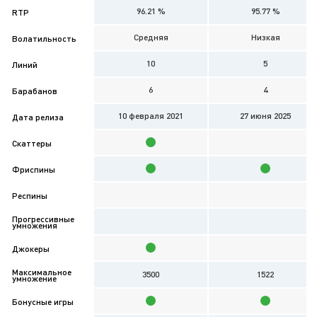
96.21 %
95.77 %
RTP
Средняя
Низкая
Волатильность
10
5
Линий
6
4
Барабанов
10 февраля 2021
27 июня 2025
Дата релиза
Скаттеры
Фриспины
Респины
Прогрессивные
умножения
Джокеры
Максимальное
3500
1522
умножение
Бонусные игры