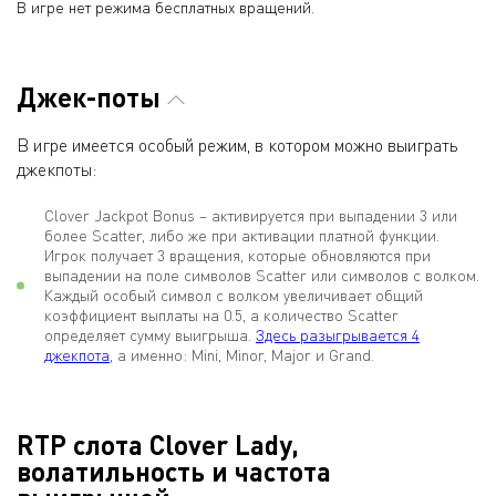
В игре нет режима бесплатных вращений.
Джек-поты
В игре имеется особый режим, в котором можно выиграть
джекпоты:
Clover Jackpot Bonus – активируется при выпадении 3 или
более Scatter, либо же при активации платной функции.
Игрок получает 3 вращения, которые обновляются при
выпадении на поле символов Scatter или символов с волком.
Каждый особый символ с волком увеличивает общий
коэффициент выплаты на 0.5, а количество Scatter
определяет сумму выигрыша.
Здесь разыгрывается 4
джекпота
, а именно: Mini, Minor, Major и Grand.
RTP слота Clover Lady,
волатильность и частота