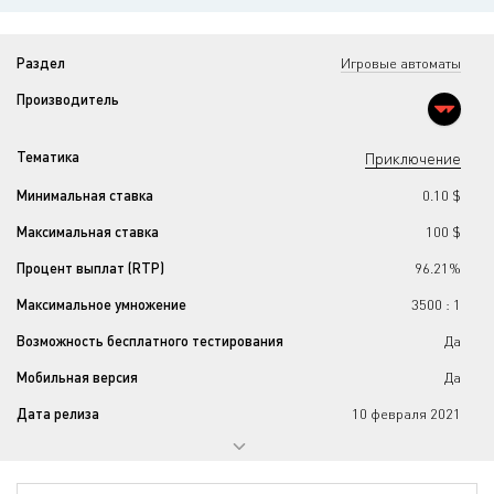
Раздел
Игровые автоматы
Производитель
Тематика
Приключение
Минимальная ставка
0.10 $
Максимальная ставка
100 $
Процент выплат (RTP)
96.21%
Максимальное умножение
3500 : 1
Возможность бесплатного тестирования
Да
Мобильная версия
Да
Дата релиза
10 февраля 2021
Прогрессивный джекпот
Нет
Количество барабанов
6