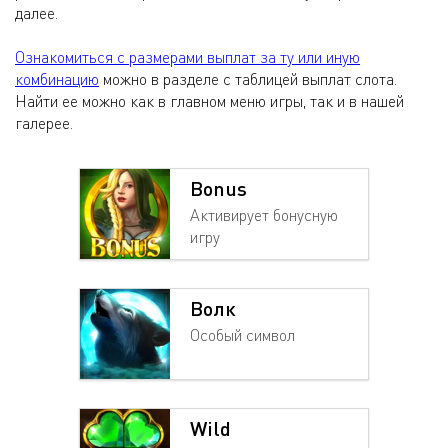
далее.
Ознакомиться с размерами выплат за ту или иную
комбинацию
можно в разделе с таблицей выплат слота.
Найти ее можно как в главном меню игры, так и в нашей
галерее.
Bonus
Активирует бонусную
игру
Волк
Особый символ
Wild