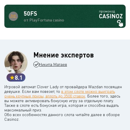
промокод
50FS
CASINOZ
от PlayFortuna casino
Мнение экспертов
Никита Матаев
8.1
Игровой автомат Clover Lady от провайдера Wazdan посвящен
девушке. Если вам повезет, то
в этом слоте можно выиграть
очень крупные призы, вплоть до 3500 ставок
. Более того, здесь
вы можете активировать бонусную игру за отдельную плату.
Также в слоте есть бонусная игра, которая и способна выдать
максимальный приз.
Обо всех особенностях данного слота читайте далее в обзоре
Casinoz.