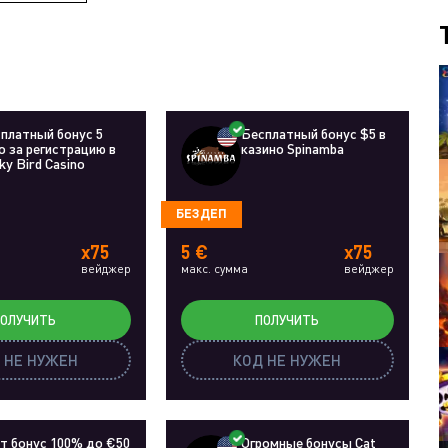
платный бонус 5
Бесплатный бонус $5 в
о за регистрацию в
казино Spinamba
ky Bird Casino
БЕЗДЕП
x75
5 €
x75
вейджер
макс. сумма
вейджер
ОЛУЧИТЬ
ПОЛУЧИТЬ
 НЕ НУЖЕН
КОД НЕ НУЖЕН
т бонус 100% до €50
Огромные бонусы Cat