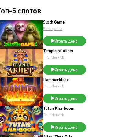
Топ-5 слотов
Sloth Game
Endorphina
Играть демо
Temple of Akhet
Thunderkick
Играть демо
Hammerblaze
Thunderkick
Играть демо
Tutan Kha-boom
Thunderkick
Играть демо
Alice: Time Rift