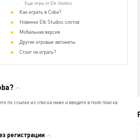
Еще игры от Elk Studios
Как играть в Coba?
Новинки Elk Studios слотов
Мобильная версия
Другие игровые автоматы
Стоит ли играть?
oba?
те по ссылке из списка ниже и введите в поле поиска
без регистрации