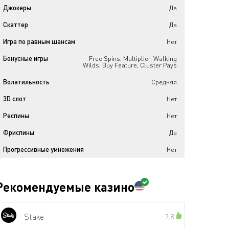
Джокеры
Да
Скаттер
Да
Игра по равным шансам
Нет
Бонусные игры
Free Spins, Multiplier, Walking
Wilds, Buy Feature, Cluster Pays
Волатильность
Средняя
3D слот
Нет
Респины
Нет
Фриспины
Да
Прогрессивные умножения
Нет
Рекомендуемые казино
Stake
7.8