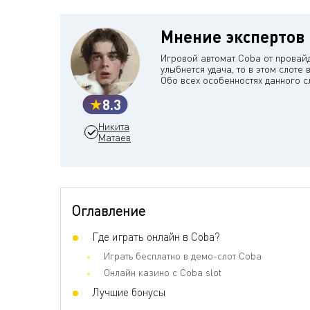
Мнение экспертов
Игровой автомат Coba от провай
улыбнется удача, то в этом слоте
Обо всех особенностях данного с
8.3
Никита
Матаев
Оглавление
Где играть онлайн в Coba?
Играть бесплатно в демо-слот Coba
Онлайн казино с Coba slot
Лучшие бонусы