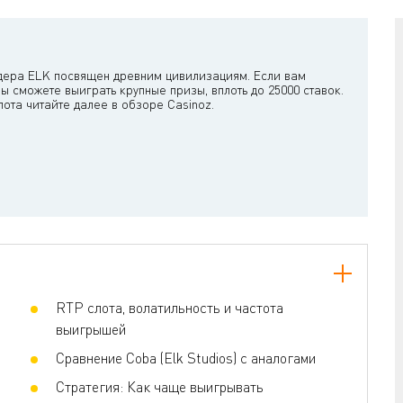
дера ELK посвящен древним цивилизациям. Если вам
 вы сможете выиграть крупные призы, вплоть до 25000 ставок.
лота читайте далее в обзоре Casinoz.
RTP слота, волатильность и частота
выигрышей
Сравнение Coba (Elk Studios) с аналогами
Стратегия: Как чаще выигрывать