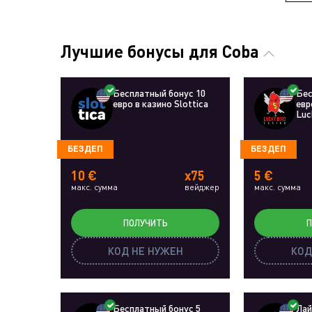
Лучшие бонусы для Coba
Бесплатный бонус 10
Бес
евро в казино Slottica
евр
Luc
БЕЗДЕП
БЕЗДЕП
10 €
x75
5 €
макс. сумма
вейджер
макс. сумма
ПОЛУЧИТЬ
П
КОД НЕ НУЖЕН
КОД
Бесплатный бонус 5
Лай