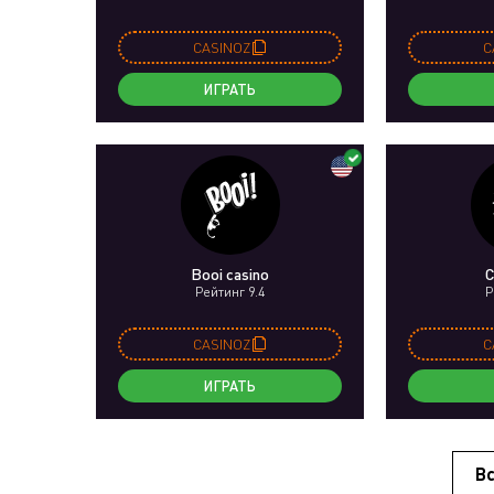
CASINOZ
C
ИГРАТЬ
Booi casino
C
Рейтинг 9.4
Р
CASINOZ
C
ИГРАТЬ
Вс