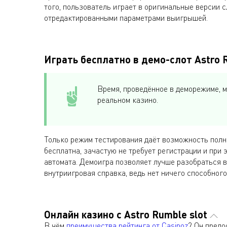
того, пользователь играет в оригинальные версии с
отредактированными параметрами выигрышей.
Играть бесплатно в демо-слот Astro
Время, проведённое в деморежиме, м
реальном казино.
Только режим тестирования даёт возможность полн
бесплатна, зачастую не требует регистрации и при
автомата. Демоигра позволяет лучше разобраться в
внутриигровая справка, ведь нет ничего способного
Онлайн казино с Astro Rumble slot
В чём
преимущества рейтинга от Casinoz
? Он предо