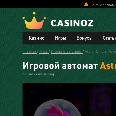
Сайт не проводи
Казино
Игры
Бонусы
Стать
Главная
Игры
Игровые автоматы
Astro Rumble (Аст
Игровой автомат
Ast
от Hacksaw Gaming