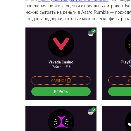
заведения, но и его оценки от реальных игроков. Б
можно сыграть на деньги в Astro Rumble — подход
созданы подборки, которые можно легко фильтроват
Vavada Casino
PlayF
Рейтинг 9.8
Р
CASINOZ
C
ИГРАТЬ