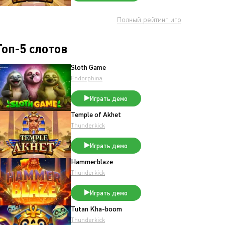
Полный рейтинг игр
Топ-5 слотов
Sloth Game
Endorphina
Играть демо
Temple of Akhet
Thunderkick
Играть демо
Hammerblaze
Thunderkick
Играть демо
Tutan Kha-boom
Thunderkick