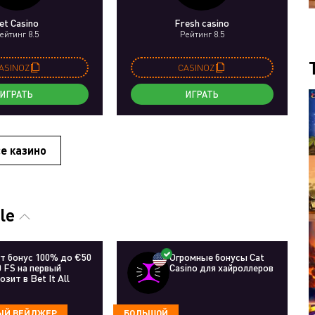
et Casino
Fresh casino
ейтинг 8.5
Рейтинг 8.5
ASINOZ
CASINOZ
ИГРАТЬ
ИГРАТЬ
е казино
ble
т бонус 100% до €50
Огромные бонусы Cat
0 FS на первый
Casino для хайроллеров
озит в Bet It All
ЫЙ ВЕЙДЖЕР
БОЛЬШОЙ