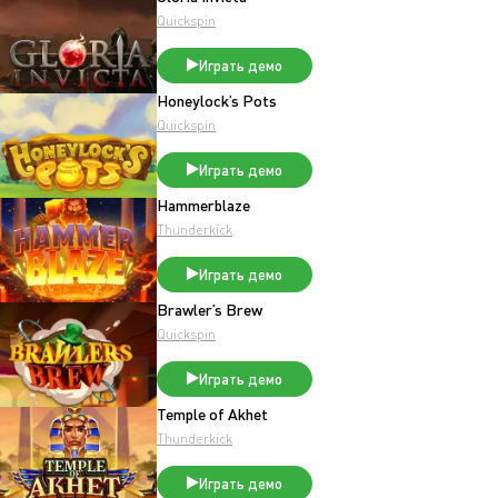
Quickspin
Играть демо
Honeylock’s Pots
Quickspin
Играть демо
Hammerblaze
Thunderkick
Играть демо
Brawler’s Brew
Quickspin
Играть демо
Temple of Akhet
Thunderkick
Играть демо