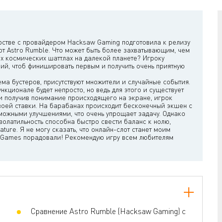
ерстве с провайдером Hacksaw Gaming подготовила к релизу
т Astro Rumble. Что может быть более захватывающим, чем
х космических шаттлах на далекой планете? Игроку
ий, чтоб финишировать первым и получить очень приятную
ема бустеров, присутствуют множители и случайные события.
кционале будет непросто, но ведь для этого и существует
и получив понимание происходящего на экране, игрок
своей ставки. На барабанах происходит бесконечный экшен с
можными улучшениями, что очень упрощает задачу. Однако
волатильность способна быстро свести баланс к нолю,
ature. Я не могу сказать, что онлайн-слот станет моим
rk Games порадовали! Рекомендую игру всем любителям
Сравнение Astro Rumble (Hacksaw Gaming) с