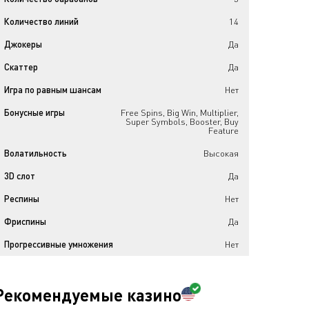
Количество линий
14
Джокеры
Да
Скаттер
Да
Игра по равным шансам
Нет
Бонусные игры
Free Spins, Big Win, Multiplier,
Super Symbols, Booster, Buy
Feature
Волатильность
Высокая
3D слот
Да
Респины
Нет
Фриспины
Да
Прогрессивные умножения
Нет
Рекомендуемые казино