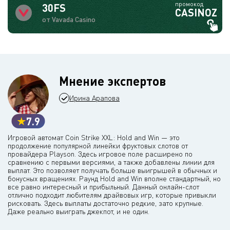
промокод
30FS
CASINOZ
от Vavada Casino
Мнение экспертов
Ирина Арапова
7.9
Игровой автомат Coin Strike XXL: Hold and Win — это
продолжение популярной линейки фруктовых слотов от
провайдера Playson. Здесь игровое поле расширено по
сравнению с первыми версиями, а также добавлены линии для
выплат. Это позволяет получать больше выигрышей в обычных и
бонусных вращениях. Раунд Hold and Win вполне стандартный, но
все равно интересный и прибыльный. Данный онлайн-слот
отлично подходит любителям драйвовых игр, которые привыкли
рисковать. Здесь выплаты достаточно редкие, зато крупные.
Даже реально выиграть джекпот, и не один.