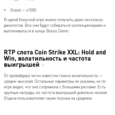
Grand — x1000.
В одной бонусной игре можно получить даже несколько
джекпотов. Все они будут собираться коллекционерами и
выплачиваться в конце Bonus Game.
RTP слота Coin Strike XXL: Hold and
Win, волатильность и частота
выигрышей
От провайдера четко известна только волатильность —
средне-высокая. Остальные параметры не указаны, но по
игре видно, что она сопряжена с большими рисками. Есть
крупные награды, но частота выигрышей довольно низкая.
Отдача пользователям также похожа на среднюю.