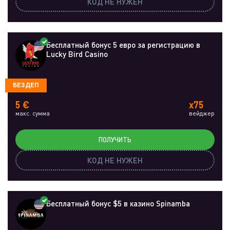
КОД НЕ НУЖЕН
Бесплатный бонус 5 евро за регистрацию в
Lucky Bird Casino
БЕЗДЕП
5 €
x75
макс. сумма
вейджер
ПОЛУЧИТЬ
КОД НЕ НУЖЕН
Бесплатный бонус $5 в казино Spinamba