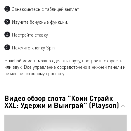
Ознакомьтесь с таблицей выплат.
Изучите бонусные функции.
Настройте ставку.
Нажмите кнопку Spin.
В любой момент можно сделать паузу, настроить скорость
или звук. Все управление сосредоточено в нижней панели и
не мешает игровому процессу.
Видео обзор слота "Коин Страйк
XXL: Удержи и Выиграй" (Playson)