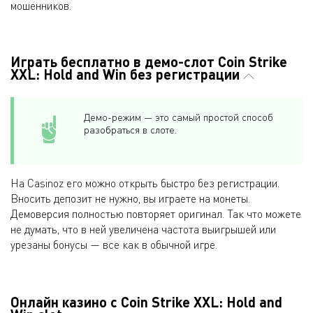
мошенников.
Играть бесплатно в демо-слот Coin Strike
XXL: Hold and Win без регистрации
Демо-режим — это самый простой способ
разобраться в слоте.
На Casinoz его можно открыть быстро без регистрации.
Вносить депозит не нужно, вы играете на монеты.
Демоверсия полностью повторяет оригинал. Так что можете
не думать, что в ней увеличена частота выигрышей или
урезаны бонусы — все как в обычной игре.
Онлайн казино с Coin Strike XXL: Hold and