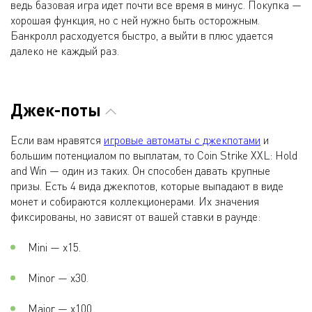
ведь базовая игра идет почти все время в минус. Покупка —
хорошая функция, но с ней нужно быть осторожным.
Банкролл расходуется быстро, а выйти в плюс удается
далеко не каждый раз.
Джек-поты
Если вам нравятся
игровые автоматы с джекпотами
и
большим потенциалом по выплатам, то Coin Strike XXL: Hold
and Win — один из таких. Он способен давать крупные
призы. Есть 4 вида джекпотов, которые выпадают в виде
монет и собираются коллекционерами. Их значения
фиксированы, но зависят от вашей ставки в раунде:
Mini — x15.
Minor — x30.
Major — x100.