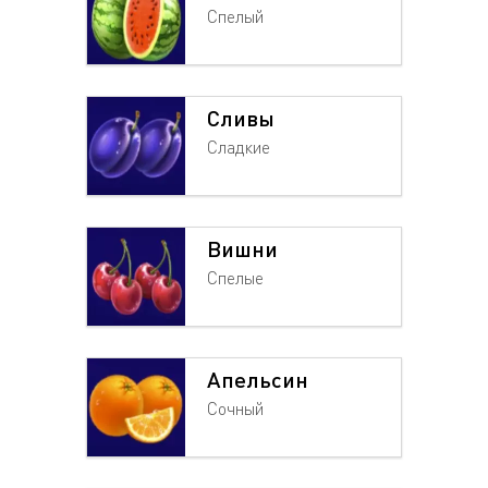
Спелый
Сливы
Сладкие
Вишни
Спелые
Апельсин
Сочный