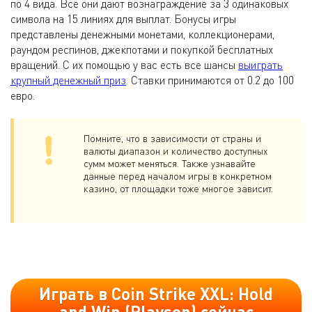
по 4 вида. Все они дают вознаграждение за 3 одинаковых
символа на 15 линиях для выплат. Бонусы игры
представлены денежными монетами, коллекционерами,
раундом респинов, джекпотами и покупкой бесплатных
вращений. С их помощью у вас есть все шансы
выиграть
крупный денежный приз
. Ставки принимаются от 0.2 до 100
евро.
Помните, что в зависимости от страны и
валюты диапазон и количество доступных
сумм может меняться. Также узнавайте
данные перед началом игры в конкретном
казино, от площадки тоже многое зависит.
Играть в Coin Strike XXL: Hold
and Win (Playson) сейчас