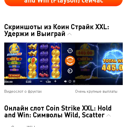
Скриншоты из Коин Страйк XXL:
Удержи и Выиграй
Видеослот о фруктах
Очень крупные выплаты
Онлайн слот Coin Strike XXL: Hold
and Win: Символы Wild, Scatter