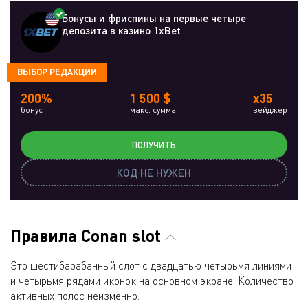
Бонусы и фриспины на первые четыре
депозита в казино 1xBet
ВЫБОР РЕДАКЦИИ
200%
1 500 $
x35
бонус
макс. сумма
вейджер
ПОЛУЧИТЬ
КОД НЕ НУЖЕН
Правила Conan slot
Это шестибарабанный слот с двадцатью четырьмя линиями
и четырьмя рядами иконок на основном экране. Количество
активных полос неизменно.