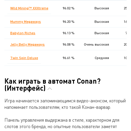
Wild Mining™ XXXtreme
96.02 %
Высокая
2500
Mummy Megaways
96.20 %
Высокая
1632
Babylon Riches
96.13 %
Высокая
725
Jelly Belly Megaways
96.08 %
Очень высокая
2000
Twin Spin Deluxe
96.61 %
Средняя
1000
Как играть в автомат Conan?
(Интерфейс)
Игра начинается запоминающимся видео-анонсом, который
напоминает пользователям, кто такой Конан-варвар.
Панель управления выдержана в стиле, характерном для
слотов этого бренда, но опытные пользователи заметят