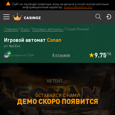
Сайт не проводит азартные игры на деньги и носит исключительно
информационный характер.
support@casinoz.biz
Главная
Игры
Игровые автоматы
Conan (Конан)
Игровой автомат
Conan
от NetEnt
9.75
/10
8 отзывов
Доступно из США
ОСТАВАЙСЯ С НАМИ
ДЕМО СКОРО ПОЯВИТСЯ