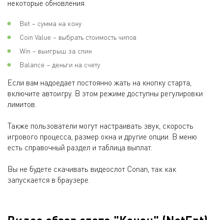
некоторые обновления.
Bet – сумма на кону
Coin Value – выбрать стоимость чипов
Win – выигрыш за спин
Balance – деньги на счету
Если вам надоедает постоянно жать на кнопку старта,
включите автоигру. В этом режиме доступны регулировки
лимитов.
Также пользователи могут настраивать звук, скорость
игрового процесса, размер окна и другие опции. В меню
есть справочный раздел и таблица выплат.
Вы не будете скачивать видеослот Conan, так как
запускается в браузере.