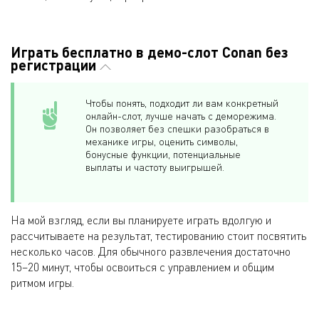
Играть бесплатно в демо-слот Conan без
регистрации
Чтобы понять, подходит ли вам конкретный
онлайн-слот, лучше начать с деморежима.
Он позволяет без спешки разобраться в
механике игры, оценить символы,
бонусные функции, потенциальные
выплаты и частоту выигрышей.
На мой взгляд, если вы планируете играть вдолгую и
рассчитываете на результат, тестированию стоит посвятить
несколько часов. Для обычного развлечения достаточно
15–20 минут, чтобы освоиться с управлением и общим
ритмом игры.