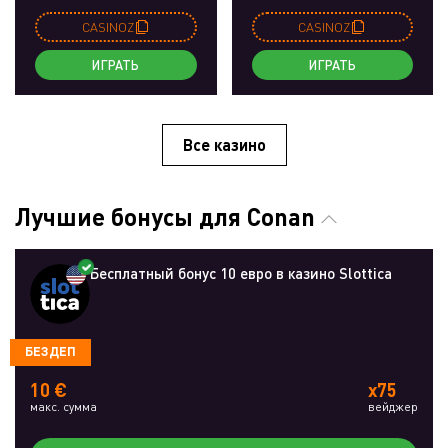
CASINOZ
CASINOZ
ИГРАТЬ
ИГРАТЬ
Все казино
Лучшие бонусы для Conan
Бесплатный бонус 10 евро в казино Slottica
БЕЗДЕП
10 €
x75
макс. сумма
вейджер