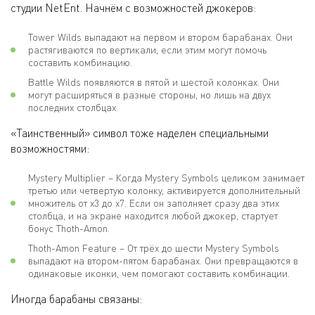
студии NetEnt. Начнём с возможностей джокеров:
Tower Wilds выпадают на первом и втором барабанах. Они
растягиваются по вертикали, если этим могут помочь
составить комбинацию.
Battle Wilds появляются в пятой и шестой колонках. Они
могут расширяться в разные стороны, но лишь на двух
последних столбцах.
«Таинственный» символ тоже наделен специальными
возможностями:
Mystery Multiplier – Когда Mystery Symbols целиком занимает
третью или четвертую колонку, активируется дополнительный
множитель от х3 до х7. Если он заполняет сразу два этих
столбца, и на экране находится любой джокер, стартует
бонус Thoth-Amon.
Thoth-Amon Feature – От трёх до шести Mystery Symbols
выпадают на втором-пятом барабанах. Они превращаются в
одинаковые иконки, чем помогают составить комбинации.
Иногда барабаны связаны: