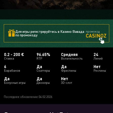
Для игры регистрируйтесь в Казино Вавада
промокод
CASINOZ
по промокоду
0.2 - 200 €
96.65%
Средняя
24
Ставка
RTP
Волатильность
Линий
6
Да
Да
Нет
Барабанов
Скаттеры
Фриспины
Респины
Да
Да
Нет
Бонусные игры
Джокеры
3D-слот
Последнее обновление 04.02.2026