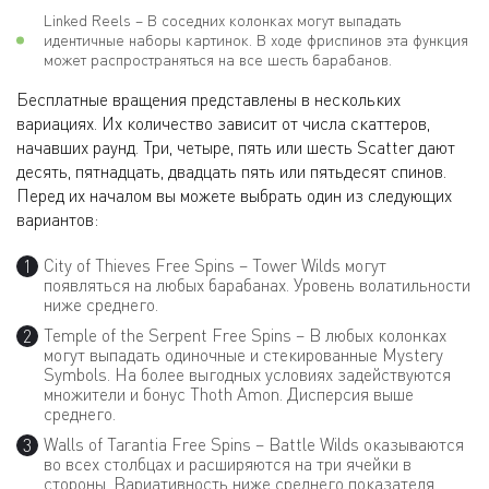
Linked Reels – В соседних колонках могут выпадать
идентичные наборы картинок. В ходе фриспинов эта функция
может распространяться на все шесть барабанов.
Бесплатные вращения представлены в нескольких
вариациях. Их количество зависит от числа скаттеров,
начавших раунд. Три, четыре, пять или шесть Scatter дают
десять, пятнадцать, двадцать пять или пятьдесят спинов.
Перед их началом вы можете выбрать один из следующих
вариантов:
City of Thieves Free Spins – Tower Wilds могут
появляться на любых барабанах. Уровень волатильности
ниже среднего.
Temple of the Serpent Free Spins – В любых колонках
могут выпадать одиночные и стекированные Mystery
Symbols. На более выгодных условиях задействуются
множители и бонус Thoth Amon. Дисперсия выше
среднего.
Walls of Tarantia Free Spins – Battle Wilds оказываются
во всех столбцах и расширяются на три ячейки в
стороны. Вариативность ниже среднего показателя.