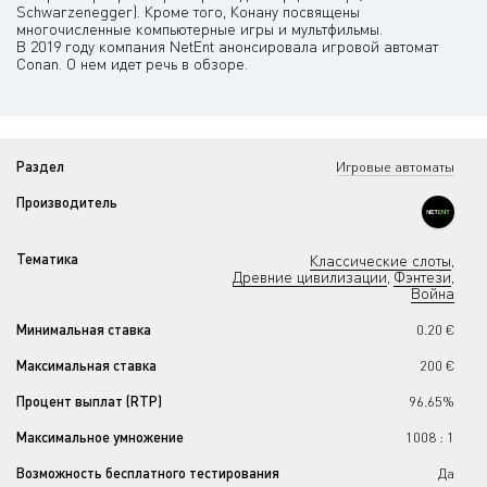
Schwarzenegger). Кроме того, Конану посвящены
многочисленные компьютерные игры и мультфильмы.
В 2019 году компания NetEnt анонсировала игровой автомат
Conan. О нем идет речь в обзоре.
Раздел
Игровые автоматы
Производитель
Тематика
Классические слоты
,
Древние цивилизации
Фэнтези
,
,
Война
Минимальная ставка
0.20 €
Максимальная ставка
200 €
Процент выплат (RTP)
96.65%
Максимальное умножение
1008 : 1
Возможность бесплатного тестирования
Да