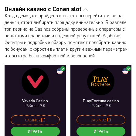
Онлайн казино с Conan slot
Когда демо уже пройдено и вы готовы перейти к игре на
деньги, стоит выбирать площадку внимательно. В разделе
топ казино на Casinoz собраны проверенные операторы с
понятными правилами и надежной репутацией. Удобные
фильтры и подробные обзоры помогают подобрать казино
по бонусам, скорости выплат и другим важным параметрам,
чтобы игра была комфортной и безопасной.
Vavada Casino
PlayFortuna casino
Рейтинг 9.8
Рейтинг 9.8
CASINOZ
CASINOZ
ИГРАТЬ
ИГРАТЬ