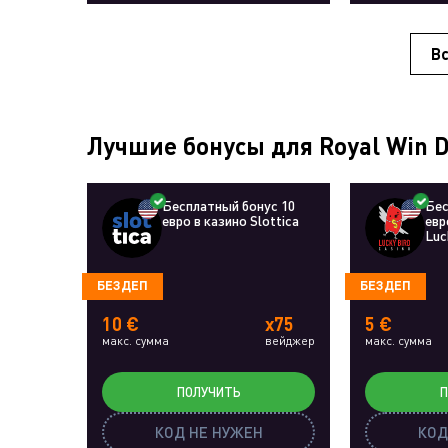
Вс
Лучшие бонусы для Royal Win 
Бесплатный бонус 10
Бес
евро в казино Slottica
евр
Luc
БЕЗДЕП
БЕЗДЕП
10 €
x75
5 €
макс. сумма
вейджер
макс. сумма
ПОЛУЧИТЬ
П
КОД НЕ НУЖЕН
КОД