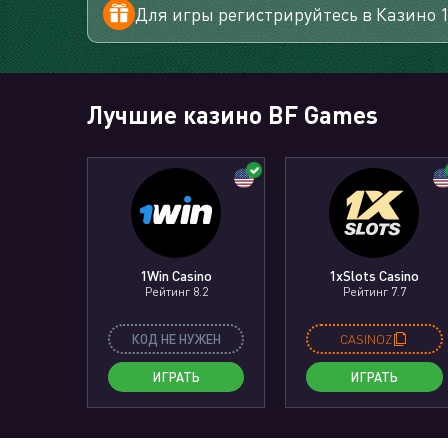
Для игры регистрируйтесь в Казино 
Лучшие казино BF Games
1Win Casino
1xSlots Casino
Рейтинг 8.2
Рейтинг 7.7
КОД НЕ НУЖЕН
CASINOZ
ИГРАТЬ
ИГРАТЬ