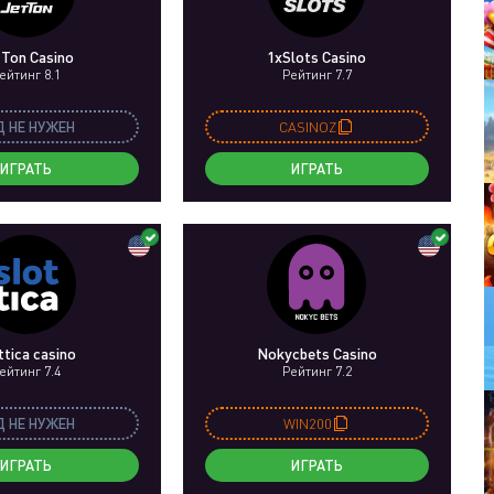
tTon Casino
1xSlots Casino
ейтинг 8.1
Рейтинг 7.7
Д НЕ НУЖЕН
CASINOZ
ИГРАТЬ
ИГРАТЬ
ttica casino
Nokycbets Casino
ейтинг 7.4
Рейтинг 7.2
Д НЕ НУЖЕН
WIN200
ИГРАТЬ
ИГРАТЬ