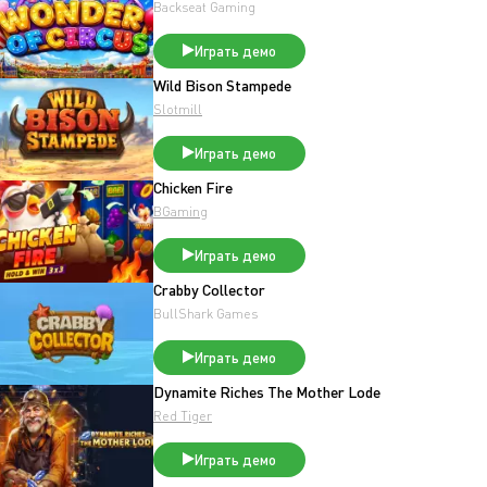
Backseat Gaming
Играть демо
Wild Bison Stampede
Slotmill
Играть демо
Chicken Fire
BGaming
Играть демо
Crabby Collector
BullShark Games
Играть демо
Dynamite Riches The Mother Lode
Red Tiger
Играть демо