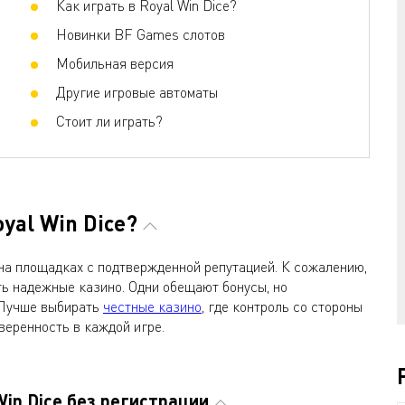
Как играть в Royal Win Dice?
Новинки BF Games слотов
Мобильная версия
Другие игровые автоматы
Стоит ли играть?
oyal Win Dice?
 на площадках с подтвержденной репутацией. К сожалению,
ь надежные казино. Одни обещают бонусы, но
 Лучше выбирать
честные казино
, где контроль со стороны
веренность в каждой игре.
Win Dice без регистрации