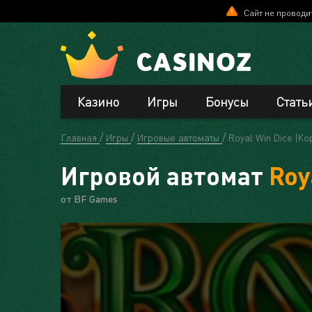
Сайт не проводи
Казино
Игры
Бонусы
Стать
Главная
Игры
Игровые автоматы
Royal Win Dice (К
Игровой автомат
Roy
от BF Games