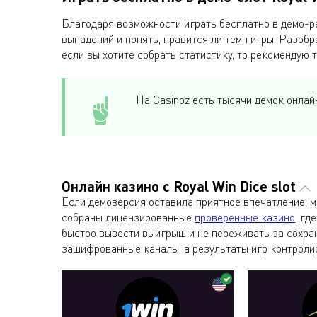
Благодаря возможности играть бесплатно в демо-ре
выпадений и понять, нравится ли темп игры. Разобр
если вы хотите собрать статистику, то рекомендую 
На Casinoz есть тысячи демок онлайн
Онлайн казино с Royal Win Dice slot
Если демоверсия оставила приятное впечатление, м
собраны лицензированные
проверенные казино
, гд
быстро вывести выигрыш и не переживать за сохра
зашифрованные каналы, а результаты игр контроли