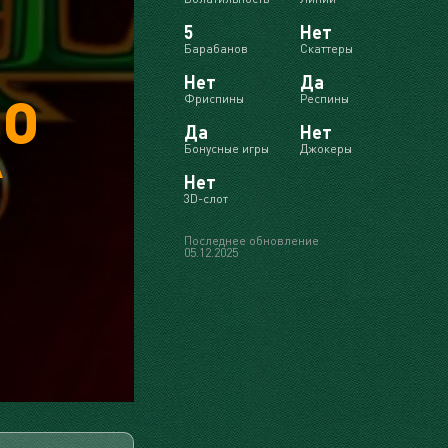
5
Нет
Барабанов
Скаттеры
Нет
Да
НО
Фриспины
Респины
Да
Нет
Бонусные игры
Джокеры
А
Нет
3D-слот
Последнее обновление
05.12.2025