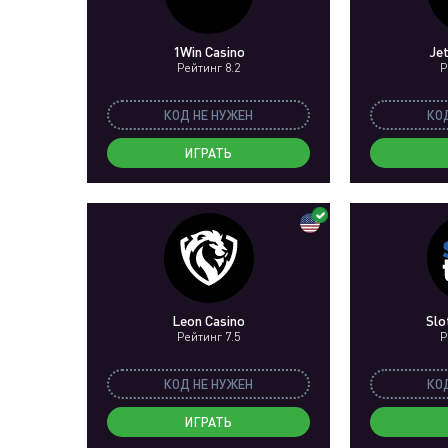
1Win Casino
Je
Рейтинг 8.2
Р
КОД НЕ НУЖЕН
КО
ИГРАТЬ
Leon Casino
Slo
Рейтинг 7.5
Р
КОД НЕ НУЖЕН
КО
ИГРАТЬ