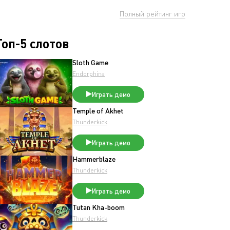
Полный рейтинг игр
Топ-5 слотов
Sloth Game
Endorphina
Играть демо
Temple of Akhet
Thunderkick
Играть демо
Hammerblaze
Thunderkick
Играть демо
Tutan Kha-boom
Thunderkick