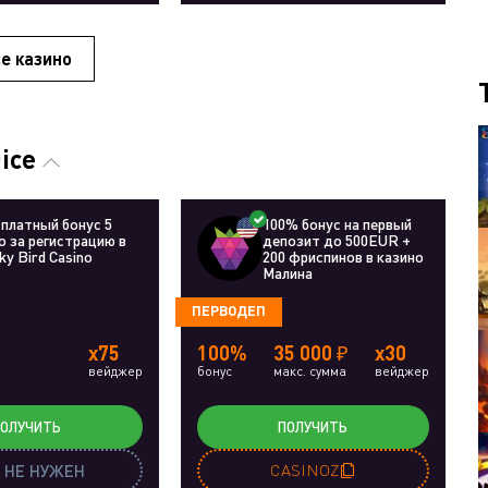
е казино
Dice
платный бонус 5
100% бонус на первый
о за регистрацию в
депозит до 500EUR +
ky Bird Casino
200 фриспинов в казино
Малина
ПЕРВОДЕП
x75
100%
35 000 ₽
x30
вейджер
бонус
макс. сумма
вейджер
ОЛУЧИТЬ
ПОЛУЧИТЬ
CASINOZ
 НЕ НУЖЕН