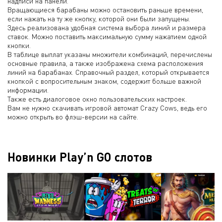
надписи на панели.
Вращающиеся барабаны можно остановить раньше времени,
если нажать на ту же кнопку, которой они были запущены.
Здесь реализована удобная система выбора линий и размера
ставок. Можно поставить максимальную сумму нажатием одной
кнопки.
В таблице выплат указаны множители комбинаций, перечислены
основные правила, а также изображена схема расположения
линий на барабанах. Справочный раздел, который открывается
кнопкой с вопросительным знаком, содержит больше важной
информации.
Также есть диалоговое окно пользовательских настроек.
Вам не нужно скачивать игровой автомат Crazy Cows, ведь его
можно открыть во флэш-версии на сайте.
Новинки Play’n GO слотов