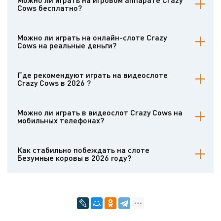
Cows бесплатно?
Да, на Casinoz можно играть на бесплатном игровом автомате
Crazy Cows. Демо-версию можно запускать даже без
Можно ли играть на онлайн-слоте Crazy
регистрации . Любой пользователь может изучить слот для
Cows на реальные деньги?
тренировки.
Играть на видеослоте на деньги приглашают разнообразные
казино, использующие программное обеспечение этого
Где рекомендуют играть на видеослоте
производителя. Чтобы рисковать настоящими деньгами на Crazy
Crazy Cows в 2026 ?
Cows, нужно зарегистрироваться и внести средства на счёт.
Играть на деньги в Crazy Cows важно в интернет-казино с
настоящими играми и идеальной репутацией. Выбрать
Можно ли играть в видеослот Crazy Cows на
качественный сайт помогут обзоры на Casinoz и мнения опытных
мобильных телефонах?
гемблеров.
Crazy Cows имеет приятную мобильную вариацию. Она отлично
действует на любых девайсах. Интерфейс мобильного слота
Как стабильно побеждать на слоте
адаптирован для тачскринов, а основные правила остаются
Безумные коровы в 2026 году?
такими же.
Слоты действуют на ГСЧ, одобренном надёжными независимыми
аудиторскими органами. Результаты розыгрышей не получится
просчитать. Вы можете подключить системы ставок, но повысить
возврат игроку с их помощью не получится. Конечный результат
будет зависеть от случая. Информация о теоретическом
возврате, дисперсии и коэффициентах находится в обзорах на