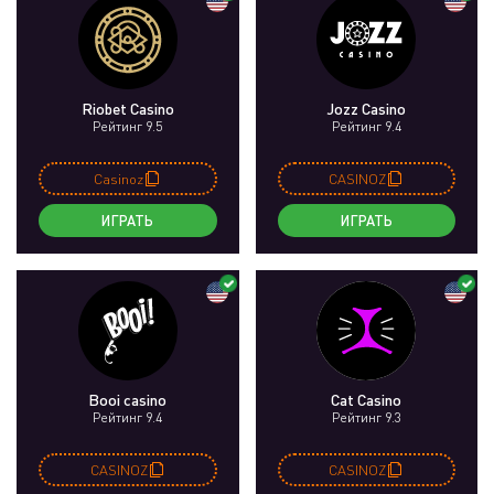
Riobet Casino
Jozz Casino
Рейтинг 9.5
Рейтинг 9.4
Casinoz
CASINOZ
ИГРАТЬ
ИГРАТЬ
Booi casino
Cat Casino
Рейтинг 9.4
Рейтинг 9.3
CASINOZ
CASINOZ