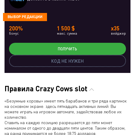
ВЫБОР РЕДАКЦИИ
200%
1 500 $
x35
бонус
макс. сумма
вейджер
ПОЛУЧИТЬ
КОД НЕ НУЖЕН
Правила Crazy Cows slot
«Безумные коровы» имеет пять барабанов и три ряда картинок
на основном экране. здесь пятнадцать активных линий. Вы
можете играть на игровом автомате, задействовав любое их
количество.
Ставить на каждую позицию разрешается до пяти монет
номиналом от одного до двадцати пяти центов. Таким образом,
на раунд принимается не более 18.75 долларов.