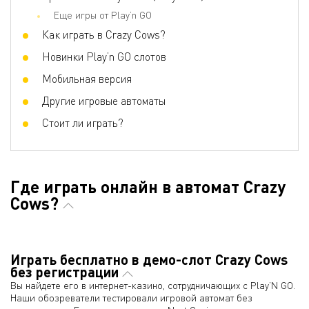
Еще игры от Play’n GO
Как играть в Crazy Cows?
Новинки Play’n GO слотов
Мобильная версия
Другие игровые автоматы
Стоит ли играть?
Где играть онлайн в автомат Crazy
Cows?
Играть бесплатно в демо-слот Crazy Cows
без регистрации
Вы найдете его в интернет-казино, сотрудничающих с Play’N GO.
Наши обозреватели тестировали игровой автомат без