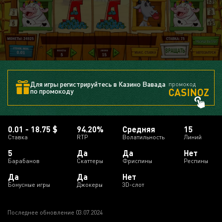
Для игры регистрируйтесь в Казино Вавада
промокод
CASINOZ
по промокоду
0.01 - 18.75 $
94.20%
Средняя
15
Ставка
RTP
Волатильность
Линий
5
Да
Да
Нет
Барабанов
Скаттеры
Фриспины
Респины
Да
Да
Нет
Бонусные игры
Джокеры
3D-слот
Последнее обновление 03.07.2024