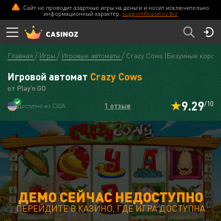
Сайт не проводит азартные игры на деньги и носит исключительно
информационный характер.
support@casinoz.biz
Главная
Игры
Игровые автоматы
Crazy Cows (Безумные коров
Игровой автомат
Crazy Cows
от Play’n GO
9.29
/10
1 отзыв
Доступно из США
ДЕМО СЕЙЧАС НЕДОСТУПНО
ПЕРЕЙДИТЕ В КАЗИНО, ГДЕ ИГРА ДОСТУПНА