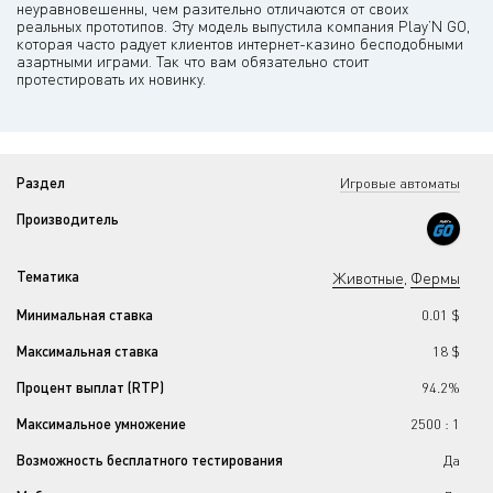
неуравновешенны, чем разительно отличаются от своих
реальных прототипов. Эту модель выпустила компания Play’N GO,
которая часто радует клиентов интернет-казино бесподобными
азартными играми. Так что вам обязательно стоит
протестировать их новинку.
Раздел
Игровые автоматы
Производитель
Тематика
Животные
Фермы
,
Минимальная ставка
0.01 $
Максимальная ставка
18 $
Процент выплат (RTP)
94.2%
Максимальное умножение
2500 : 1
Возможность бесплатного тестирования
Да