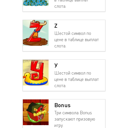
слота.
Z
Шестой символ по
цене в таблице выплат
слота.
У
Шестой символ по
цене в таблице выплат
слота.
Bonus
Три символа Bonus
запускают призовую
игру.