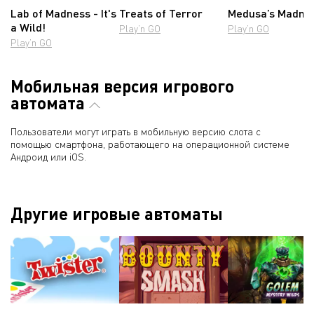
Lab of Madness - It's
Treats of Terror
Medusa’s Madne
a Wild!
Play’n GO
Play’n GO
Play’n GO
Мобильная версия игрового
автомата
Пользователи могут играть в мобильную версию слота с
помощью смартфона, работающего на операционной системе
Андроид или iOS.
Другие игровые автоматы