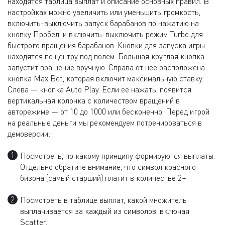
находятся таблица выплат и описание основных правил. В
настройках можно увеличить или уменьшить громкость,
включить-выключить запуск барабанов по нажатию на
кнопку Пробел, и включить-выключить режим Turbo для
быстрого вращения барабанов. Кнопки для запуска игры
находятся по центру под полем. Большая круглая кнопка
запустит вращение вручную. Справа от нее расположена
кнопка Max Bet, которая включит максимальную ставку.
Слева — кнопка Auto Play. Если ее нажать, появится
вертикальная колонка с количеством вращений в
авторежиме — от 10 до 1000 или бесконечно. Перед игрой
на реальные деньги мы рекомендуем потренироваться в
демоверсии:
Посмотреть, по какому принципу формируются выплаты.
Отдельно обратите внимание, что символ красного
бизона (самый старший) платит в количестве 2+.
Посмотреть в таблице выплат, какой множитель
выплачивается за каждый из символов, включая
Scatter.