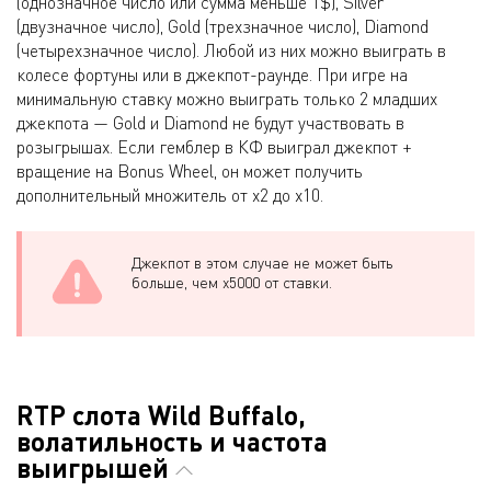
(однозначное число или сумма меньше 1$), Silver
(двузначное число), Gold (трехзначное число), Diamond
(четырехзначное число). Любой из них можно выиграть в
колесе фортуны или в джекпот-раунде. При игре на
минимальную ставку можно выиграть только 2 младших
джекпота — Gold и Diamond не будут участвовать в
розыгрышах. Если гемблер в КФ выиграл джекпот +
вращение на Bonus Wheel, он может получить
дополнительный множитель от х2 до х10.
Джекпот в этом случае не может быть
больше, чем х5000 от ставки.
RTP слота Wild Buffalo,
волатильность и частота
выигрышей