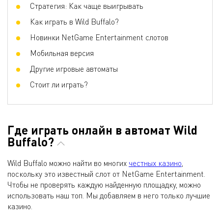
Стратегия: Как чаще выигрывать
Ставка на линию
0.4 - 40
Как играть в Wild Buffalo?
Новинки NetGame Entertainment слотов
Мобильная версия
Другие игровые автоматы
Стоит ли играть?
Где играть онлайн в автомат Wild
Buffalo?
Wild Buffalo можно найти во многих
честных казино
,
поскольку это известный слот от NetGame Entertainment.
Чтобы не проверять каждую найденную площадку, можно
использовать наш топ. Мы добавляем в него только лучшие
казино.