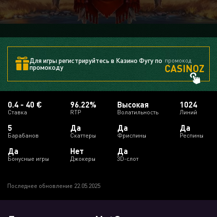
Для игры регистрируйтесь в Казино Фугу по
промокод
CASINOZ
промокоду
0.4 - 40 €
96.22%
Высокая
1024
Ставка
RTP
Волатильность
Линий
5
Да
Да
Да
Барабанов
Скаттеры
Фриспины
Респины
Да
Нет
Да
Бонусные игры
Джокеры
3D-слот
Последнее обновление 22.05.2025