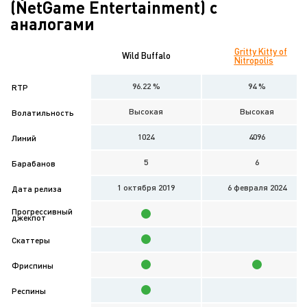
(NetGame Entertainment) с
аналогами
Gritty Kitty of
Wild Buffalo
Nitropolis
96.22 %
94 %
RTP
Высокая
Высокая
Волатильность
1024
4096
Линий
5
6
Барабанов
1 октября 2019
6 февраля 2024
Дата релиза
Прогрессивный
джекпот
Скаттеры
Фриспины
Респины