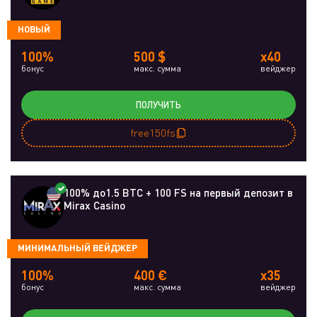
НОВЫЙ
100%
500 $
x40
бонус
макс. сумма
вейджер
ПОЛУЧИТЬ
free150fs
100% до1.5 BTC + 100 FS на первый депозит в
Mirax Casino
МИНИМАЛЬНЫЙ ВЕЙДЖЕР
100%
400 €
x35
бонус
макс. сумма
вейджер