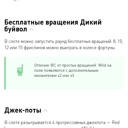
Бесплатные вращения Дикий
буйвол
В слоте можно запустить раунд бесплатных вращений. 8, 10,
12 или 15 фриспинов можно выиграть в колесе фортуны.
Отличие ФС от простых вращений: Wild на
поле появляются с дополнительным
множителем х2 или х3.
Джек-поты
В слоте разыгрывается 4 прогрессивных джекпота — Red