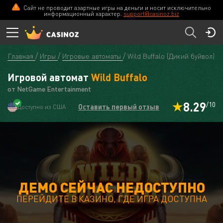
Сайт не проводит азартные игры на деньги и носит исключительно
информационный характер.
support@casinoz.biz
Главная
Игры
Игровые автоматы
Wild Buffalo (Дикий буйвол)
Игровой автомат
Wild Buffalo
от NetGame Entertainment
8.29
/10
Оставить первый отзыв
Доступно из США
ДЕМО СЕЙЧАС НЕДОСТУПНО
ПЕРЕЙДИТЕ В КАЗИНО, ГДЕ ИГРА ДОСТУПНА