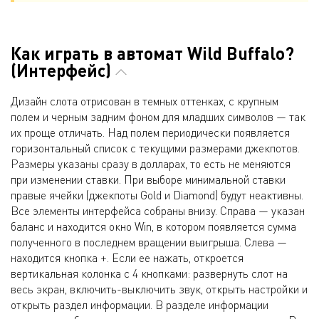
Как играть в автомат Wild Buffalo?
(Интерфейс)
Дизайн слота отрисован в темных оттенках, с крупным
полем и черным задним фоном для младших символов — так
их проще отличать. Над полем периодически появляется
горизонтальный список с текущими размерами джекпотов.
Размеры указаны сразу в долларах, то есть не меняются
при изменении ставки. При выборе минимальной ставки
правые ячейки (джекпоты Gold и Diamond) будут неактивны.
Все элементы интерфейса собраны внизу. Справа — указан
баланс и находится окно Win, в котором появляется сумма
полученного в последнем вращении выигрыша. Слева —
находится кнопка +. Если ее нажать, откроется
вертикальная колонка с 4 кнопками: развернуть слот на
весь экран, включить-выключить звук, открыть настройки и
открыть раздел информации. В разделе информации