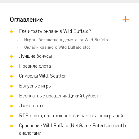
Количество барабанов
5
Оглавление
Количество линий
1024
Джокеры
Где играть онлайн в Wild Buffalo?
Нет
Играть бесплатно в демо-слот Wild Buffalo
Скаттер
Да
Онлайн казино с Wild Buffalo slot
Игра по равным шансам
Нет
Лучшие бонусы
Бонусные игры
Free Spins, Bonus Game, Respin, Fortune
Правила слота
Wins, Bonus Wheel, Jackpots, Random
Multiplier, Expanding Symbols, Buy
Feature, Scatter symbols, Multiway
Символы Wild, Scatter
(+1024), Spin The Wheel, Fixed Jackpots,
Wild
Бонусные игры
Волатильность
Высокая
Бесплатные вращения Дикий буйвол
3D слот
Да
Джек-поты
Респины
Да
RTP слота, волатильность и частота выигрышей
Фриспины
Да
Сравнение Wild Buffalo (NetGame Entertainment) с
аналогами
Прогрессивные умножения
Да