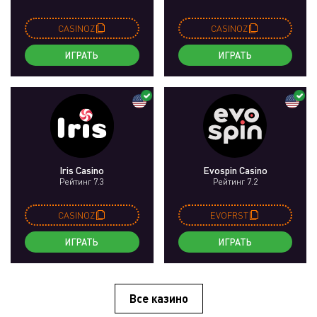
CASINOZ
CASINOZ
ИГРАТЬ
ИГРАТЬ
Iris Casino
Evospin Casino
Рейтинг 7.3
Рейтинг 7.2
CASINOZ
EVOFRST
ИГРАТЬ
ИГРАТЬ
Все казино