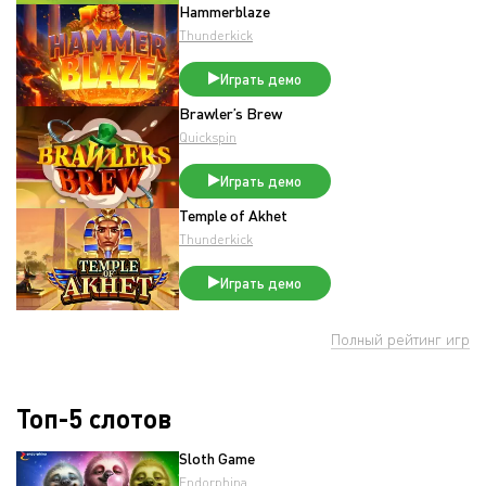
Hammerblaze
Thunderkick
Играть демо
Brawler’s Brew
Quickspin
Играть демо
Temple of Akhet
Thunderkick
Играть демо
Полный рейтинг игр
Топ-5 слотов
Sloth Game
Endorphina