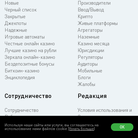
Новые
Производители
Черный список
Ввод/Вывод
Закрытые
Крипто
Джекпоты
Живые платформы
Надежные
Агрегаторы
Игровые автоматы
Наземные
Честные онлайн казино
Казино месяца
Лучшие казино на рубли
Юрисдикции
Зеркала онлайн-казино
Регуляторы
Бездепозитные бонусы
Аудиторы
Биткоин-казино
Мобильные
Энциклопедия
Блоги
Жалобы
Сотрудничество
Редакция
Сотрудничество
Условия использования и
Работа
Ответственность сторон
Партнерки
Политика в отношении
Используя наши сайты или услуги, вы соглашаетесь на
ОК
использование нами файлов cookie
(Узнать больше)
обработки персональных
данных