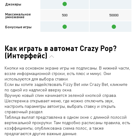
Джокеры
Максимальное
500
50000
умножение
Бонусные игры
Как играть в автомат Crazy Pop?
(Интерфейс)
Кнопки на основном экране игры не подписаны. В нижней части,
возле информационной строки, есть плюс и минус. Они
используются для выбора ставки.
Если вы хотите задействовать Fizzy Bet или Crazy Bet, кликните
по одной из надписей вверху окна.
Вручную новый спин начинается зеленой кнопкой справа.
Шестеренка открывает меню, где можно отключить звук,
настроить параметры автоигры, выбрать ставку и открыть
справочный раздел.
Таблица выплат представлена в одном окне с длинной полосой
вертикальной прокрутки. Там подробно расписаны правила, есть
коэффициенты, опубликована схема полос, а также
предлагаются другие важные данные.