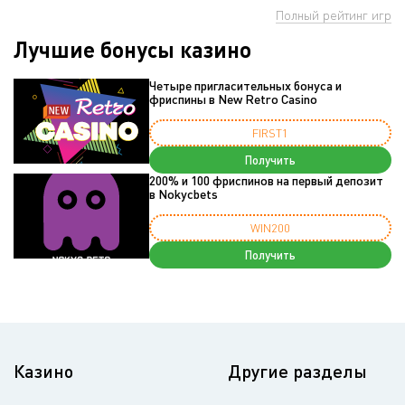
Полный рейтинг игр
Лучшие бонусы казино
Четыре пригласительных бонуса и
фриспины в New Retro Casino
FIRST1
Получить
200% и 100 фриспинов на первый депозит
в Nokycbets
WIN200
Получить
Казино
Другие разделы