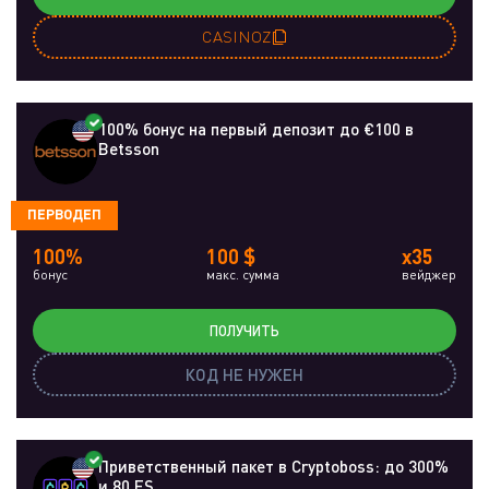
CASINOZ
100% бонус на первый депозит до €100 в
Betsson
ПЕРВОДЕП
100%
100 $
x35
бонус
макс. сумма
вейджер
ПОЛУЧИТЬ
КОД НЕ НУЖЕН
Приветственный пакет в Cryptoboss: до 300%
и 80 FS