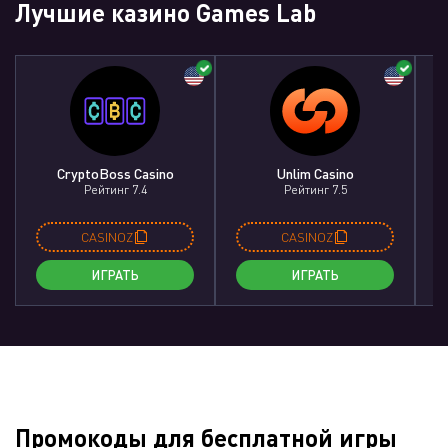
Лучшие казино Games Lab
CryptoBoss Casino
Unlim Casino
Рейтинг 7.4
Рейтинг 7.5
CASINOZ
CASINOZ
ИГРАТЬ
ИГРАТЬ
Промокоды для бесплатной игры