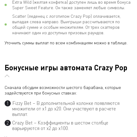
Extra Wild (желтая конфетка) доступен лишь во время бонуса
Super Sweet Feature. Он также заменяет любые символы.
Scatter (леденец с логотипом Crazy Pop) оплачивается,
выпадая слева направо. Выигрыши рассчитываются по
общей сумме и особым множителям. От трех скаттеров
начинают один из доступных призовых раундов.
Уточнить суммы выплат по всем комбинациям можно в таблице.
Бонусные игры автомата Crazy Pop
Сначала обсудим возможности шестого барабана, которые
задействуются при бонусных ставках:
Fizzy Bet – В дополнительной колонке появляются
множители от х1 до х20. Они участвуют в расчете
выплат.
Crazy Bet – Коэффициенты в шестом столбце
варьируются от х2 до х100.