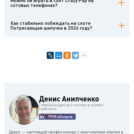
Можно ли играть в слот Crazy Pop на
качественный вебсайт помогут статьи-обзоры на Casinoz и
сотовых телефонах?
рассказы опытных клиентов.
Crazy Pop имеет очень качественную мобильную версию. Она
стабильно действует на популярных девайсах. Интерфейс
Как стабильно побеждать на слоте
мобильного автомата предназначен для сенсорных экранов, а
Потрясающая шипучка в 2026 году?
базовые правила остаются такими же.
Видеослоты работают на ГСЧ, контролируемом авторитетными
независимыми аудиторскими органами. Результаты игровых
раундов не представляется возможным угадать. Вы можете
использовать игровые стратегии, но повысить теоретический
возврат с их помощью невозможно. Конечный результат будет
зависеть от случая. Информация о RTP, волатильности и
выигрышах доступна в обзорных статьях на Casinoz.
Денис Анипченко
Главный редактор и эксперт в онлайн-
гемблинге
7998 обзоров
Денис — настоящий профессионал с многолетним опытом в