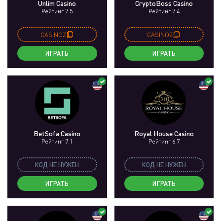
Unlim Casino
CryptoBoss Casino
Рейтинг 7.5
Рейтинг 7.4
CASINOZ
CASINOZ
ИГРАТЬ
ИГРАТЬ
BetSofa Casino
Royal House Casino
Рейтинг 7.1
Рейтинг 6.7
КОД НЕ НУЖЕН
КОД НЕ НУЖЕН
ИГРАТЬ
ИГРАТЬ