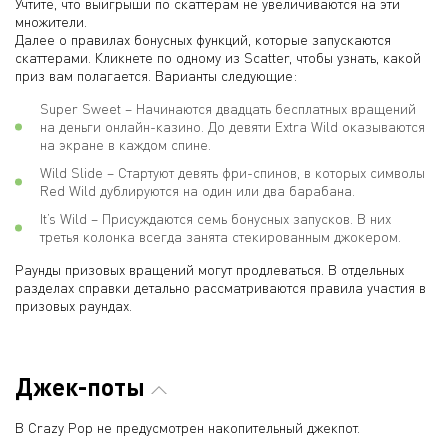
Учтите, что выигрыши по скаттерам не увеличиваются на эти
множители.
Далее о правилах бонусных функций, которые запускаются
скаттерами. Кликнете по одному из Scatter, чтобы узнать, какой
приз вам полагается. Варианты следующие:
Super Sweet – Начинаются двадцать бесплатных вращений
на деньги онлайн-казино. До девяти Extra Wild оказываются
на экране в каждом спине.
Wild Slide – Стартуют девять фри-спинов, в которых символы
Red Wild дублируются на один или два барабана.
It’s Wild – Присуждаются семь бонусных запусков. В них
третья колонка всегда занята стекированным джокером.
Раунды призовых вращений могут продлеваться. В отдельных
разделах справки детально рассматриваются правила участия в
призовых раундах.
Джек-поты
В Crazy Pop не предусмотрен накопительный джекпот.