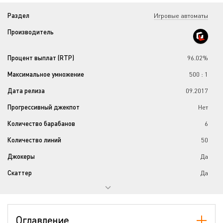
Раздел
Игровые автоматы
Производитель
Процент выплат (RTP)
96.02%
Максимальное умножение
500 : 1
Дата релиза
09.2017
Прогрессивный джекпот
Нет
Количество барабанов
6
Количество линий
50
Джокеры
Да
Скаттер
Да
Игра по равным шансам
Нет
Бонусные игры
Yes
Оглавление
Ставка на линию
0.01 - 0.25