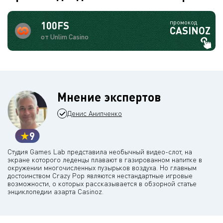
промокод
100FS
CASINOZ
от Unlim Casino
Мнение экспертов
Денис Анипченко
9
Студия Games Lab представила необычный видео-слот, на
экране которого леденцы плавают в газированном напитке в
окружении многочисленных пузырьков воздуха. Но главным
достоинством Crazy Pop являются нестандартные игровые
возможности, о которых рассказывается в обзорной статье
энциклопедии азарта Casinoz.