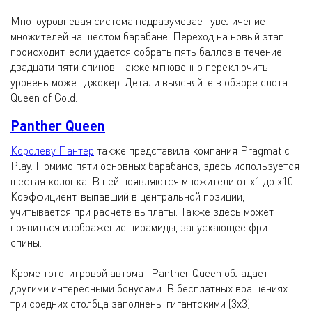
Многоуровневая система подразумевает увеличение
множителей на шестом барабане. Переход на новый этап
происходит, если удается собрать пять баллов в течение
двадцати пяти спинов. Также мгновенно переключить
уровень может джокер. Детали выясняйте в обзоре слота
Queen of Gold.
Panther Queen
Королеву Пантер
также представила компания Pragmatic
Play. Помимо пяти основных барабанов, здесь используется
шестая колонка. В ней появляются множители от х1 до х10.
Коэффициент, выпавший в центральной позиции,
учитывается при расчете выплаты. Также здесь может
появиться изображение пирамиды, запускающее фри-
спины.
Кроме того, игровой автомат Panther Queen обладает
другими интересными бонусами. В бесплатных вращениях
три средних столбца заполнены гигантскими (3х3)