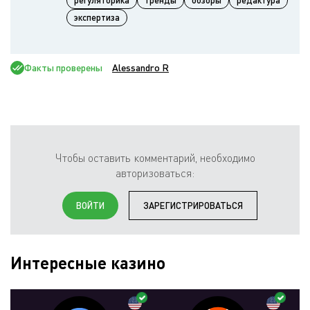
регуляторика
тренды
обзоры
редактура
экспертиза
Факты проверены
Alessandro R
Чтобы оставить комментарий, необходимо
авторизоваться:
ВОЙТИ
ЗАРЕГИСТРИРОВАТЬСЯ
Интересные казино