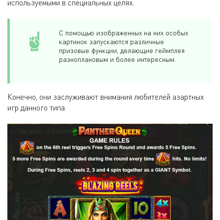
используемыми в специальных целях.
С помощью изображенных на них особых
картинок запускаются различные
призовые функции, делающие геймплея
разноплановым и более интересным.
Конечно, они заслуживают внимания любителей азартных
игр данного типа.