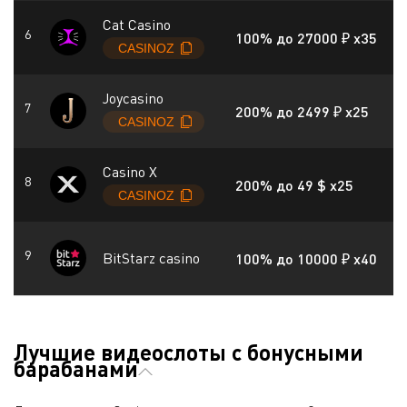
Cat Casino
100% до 27000 ₽ x35
Joycasino
200% до 2499 ₽ x25
Casino X
200% до 49 $ x25
BitStarz casino
100% до 10000 ₽ x40
Лучшие видеослоты с бонусными
барабанами