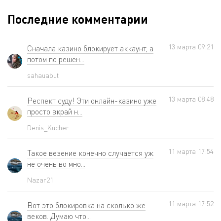
Последние комментарии
13 мартa 09:21
Сначала казино блокирует аккаунт, а
потом по решен...
sahauabut
13 мартa 08:48
Респект суду! Эти онлайн-казино уже
просто вкрай н...
Denis_Kucher
11 мартa 17:54
Такое везение конечно случается уж
не очень во мно...
Nazar21
11 мартa 17:52
Вот это блокировка на сколько же
веков. Думаю что...