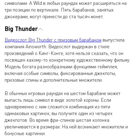
символами. А Wild в любых раундах может расширяться на
три позиции по вертикале. Пять барабанов, занятых
джокерами, могут принести до ста тысяч монет.
Big Thunder
Видеослот Big Thunder с призовым барабаном
выпустила
компания Ainsworth. Видеослот выдержан в стиле
произведений о Кинг-Конге, хотя нельзя сказать, что он
посвящен какому-то конкретному художественному фильму.
Модель богата разнообразными функциями геймплея,
включая особые символы, фиксированные джекпоты,
призовые спины и дополнительные множители.
В обычных игровых раундах на шестом барабане может
выпасть лишь символ в виде золотой короны. Если
одновременно с ним сложится комбинация из пяти
одинаковых картинок, вы получите один из четырех
джекпотов. Во время фри-спинов шестая колонка
увеличивается в размерах. На ней возникают множители и
бонусные картинки.