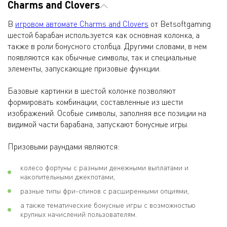
Charms and Clovers
В
игровом автомате Charms and Clovers
от Betsoftgaming
шестой барабан используется как основная колонка, а
также в роли бонусного столбца. Другими словами, в нем
появляются как обычные символы, так и специальные
элементы, запускающие призовые функции.
Базовые картинки в шестой колонке позволяют
формировать комбинации, составленные из шести
изображений. Особые символы, заполняя все позиции на
видимой части барабана, запускают бонусные игры.
Призовыми раундами являются:
колесо фортуны с разными денежными выплатами и
накопительными джекпотами,
разные типы фри-спинов с расширенными опциями,
а также тематические бонусные игры с возможностью
крупных начислений пользователям.