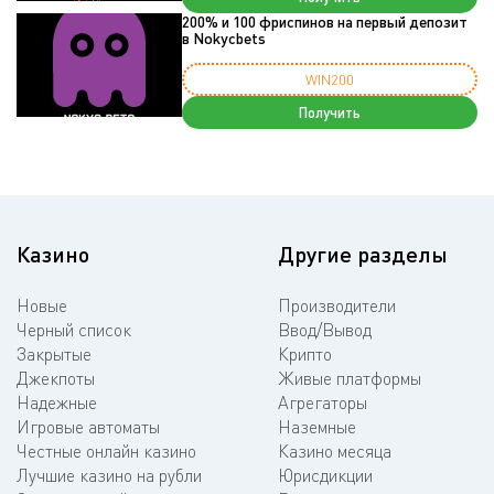
200% и 100 фриспинов на первый депозит
в Nokycbets
WIN200
Получить
Казино
Другие разделы
Новые
Производители
Черный список
Ввод/Вывод
Закрытые
Крипто
Джекпоты
Живые платформы
Надежные
Агрегаторы
Игровые автоматы
Наземные
Честные онлайн казино
Казино месяца
Лучшие казино на рубли
Юрисдикции