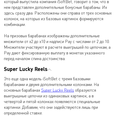
который выпустила компания iSoftBet, говорит о том, что в
нем представлен дополнительные бонусные барабаны. Их
здесь сразу два. Расположены они справа от трех основных
колонок, на которых из базовых картинок формируются
комбинации.
На призовых барабанах изображены дополнительные
множители от х2 до х10 и надписи Pay с числами от 2 до 10.
Множители участвуют в расчете выигрышей по цепочкам, а
Pay дают фиксированную выплату в монетах указанного
перед началом спина достоинства.
Super Lucky Reels
Это еще одна модель iSoftBet с тремя базовыми
барабанами и двумя дополнительными колонками. На
основных барабанах
Super Lucky Reels
образуются
выигрышные цепочки из одинаковых картинок, а в
четвертой и пятой колонках появляются специальные
картинки. Добавим, что они задействуются лишь при
определенной ставке.