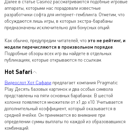
Далее в статье Casinoz рассматриваются подобные игровые
аппараты, которыми нас порадовали известные
разработчики софта для интернет-гемблинга. Отметим, что
обсуждаются лишь игры, в которых экстра-барабаны
предназначены исключительно для бонусных опций.
Как обычно, предупредим читателей, что
это не рейтинг, и
модели перечисляются в произвольном порядке
.
Подробные обзоры всех игр вы найдете в отдельных
публикациях, которые открываются по ссылкам.
Hot Safari
Видеослот Хот Сафари
предлагает компания Pragmatic
Play. Десять базовых картинок и два особых символа
представлены на пяти основных барабанах. В шестой
колонке появляются множители от х1 до х10. Учитывается
дополнительный коэффициент, который оказывается в
средней ячейке. Он принимается во внимание при
определении суммы выплаты по каждой из образовавшихся
комбинаций.