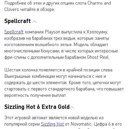
Подробнее об этих и других опциях слота Charms and
Clovers читайте в обзоре.
Spellcraft
Spellcraft
компания Playson выпустила к Хэллоуину,
изобразив на барабанах трех ведьм, которые заняты
изготовлением волшебного зелья. Модель обладает
многочисленными бонусами, в числе которых интересные
фри-спины с дополнительным барабаном Ghost Reel.
Шестая колонка появляется в крайней позиции слева.
Выигрышные комбинации могут начинаться с нее и
содержать до шести элементов. Кроме того, цепочки могут
стартовать с первого стандартного барабана, что повышает
вероятность получения выплат.
Sizzling Hot 6 Extra Gold
Этот игровой автомат является новой моделью из
популярной серии
Sizzling Hot
от Novomatic. Цифра 6 в его