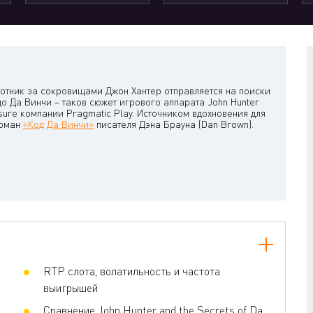
тник за сокровищами Джон Хантер отправляется на поиски
 Да Винчи – таков сюжет игрового аппарата John Hunter
easure компании Pragmatic Play. Источником вдохновения для
роман
«Код Да Винчи»
писателя Дэна Брауна (Dan Brown).
RTP слота, волатильность и частота
выигрышей
Сравнение John Hunter and the Secrets of Da