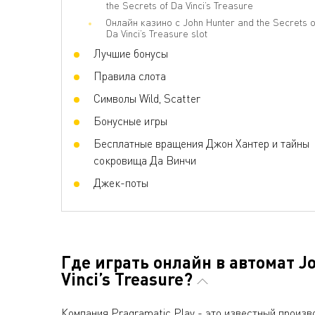
the Secrets of Da Vinci’s Treasure
Онлайн казино с John Hunter and the Secrets of
Da Vinci’s Treasure slot
Лучшие бонусы
Правила слота
Символы Wild, Scatter
Бонусные игры
Бесплатные вращения Джон Хантер и тайны
сокровища Да Винчи
Джек-поты
Где играть онлайн в автомат Jo
Vinci’s Treasure?
Компания Pragramatic Play - это известный произв