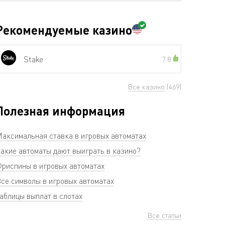
Рекомендуемые казино
Stake
7.8
Все казино
(469)
Полезная информация
аксимальная ставка в игровых автоматах
акие автоматы дают выиграть в казино?
риспины в игровых автоматах
се символы в игровых автоматах
аблицы выплат в слотах
Все статьи