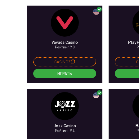
Vavada Casino
PlayF
Рейтинг 9.8
Р
CASINOZ
C
ИГРАТЬ
Jozz Casino
B
Рейтинг 9.4
Р