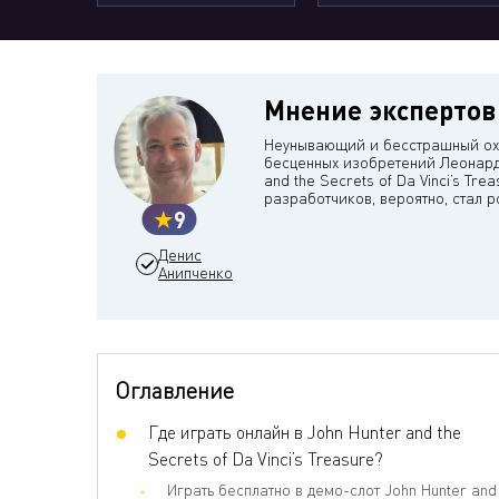
Мнение экспертов
Неунывающий и бесстрашный охо
бесценных изобретений Леонардо
and the Secrets of Da Vinci’s Tr
разработчиков, вероятно, стал 
9
Денис
Анипченко
Оглавление
Где играть онлайн в John Hunter and the
Secrets of Da Vinci’s Treasure?
Играть бесплатно в демо-слот John Hunter and