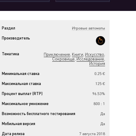
Раздел
Игровые автоматы
Производитель
Тематика
Приключение
Книги
Искусство
,
,
,
Сокровище
Исследование
,
,
История
Минимальная ставка
0.25 €
Максимальная ставка
125 €
Процент выплат (RTP)
96.53%
Максимальное умножение
800 : 1
Возможность бесплатного тестирования
Да
Мобильная версия
Да
Дата релиза
7 августа 2018