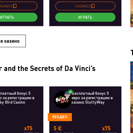
ASINOZ
CASINOZ
ИГРАТЬ
ИГРАТЬ
е казино
nd the Secrets of Da Vinci’s
платный бонус 5
Бесплатный бонус 5
о за регистрацию в
евро за регистрацию в
ky Bird Casino
казино SlottyWay
БЕЗДЕП
x75
5 €
x75