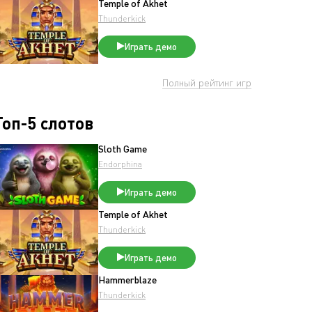
Temple of Akhet
Thunderkick
Играть демо
Полный рейтинг игр
Топ-5 слотов
Sloth Game
Endorphina
Играть демо
Temple of Akhet
Thunderkick
Играть демо
Hammerblaze
Thunderkick