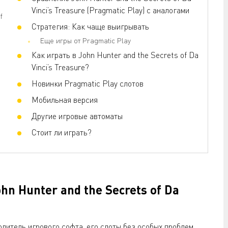
Vinci’s Treasure (Pragmatic Play) с аналогами
Стратегия: Как чаще выигрывать
Еще игры от Pragmatic Play
Как играть в John Hunter and the Secrets of Da
Vinci’s Treasure?
Новинки Pragmatic Play слотов
Мобильная версия
Другие игровые автоматы
Стоит ли играть?
hn Hunter and the Secrets of Da
одитель игрового софта, его слоты без особых проблем