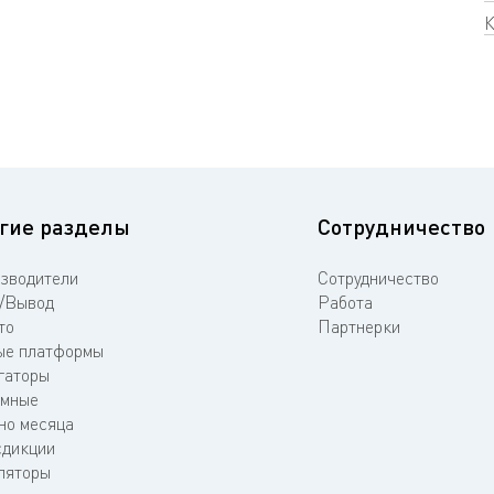
К
гие разделы
Сотрудничество
зводители
Сотрудничество
/Вывод
Работа
то
Партнерки
е платформы
гаторы
мные
но месяца
дикции
ляторы