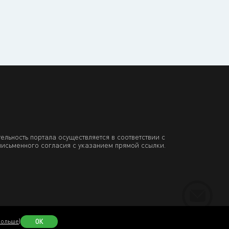
ельность портала осуществляется в соответствии с
исьменного согласия с указанием прямой ссылки.
больше)
ОК