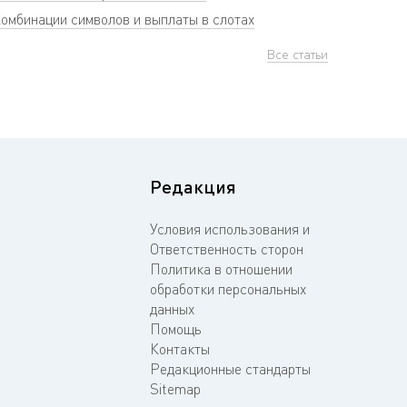
омбинации символов и выплаты в слотах
Все статьи
Редакция
Условия использования и
Ответственность сторон
Политика в отношении
обработки персональных
данных
Помощь
Контакты
Редакционные стандарты
Sitemap