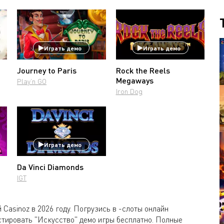
Играть демо
Играть демо
Journey to Paris
Rock the Reels
Megaways
Play’n GO
Iron Dog
Играть демо
Da Vinci Diamonds
IGT
Casinoz в 2026 году. Погрузись в -слоты онлайн
стировать "Искусство" демо игры бесплатно. Полные