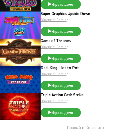
Играть демо
Super Graphics Upside Down
Blueprint Gaming
Играть демо
Game of Thrones
Blueprint Gaming
Играть демо
Reel King: Hot to Pot
Blueprint Gaming
Играть демо
Triple Action Cash Strike
Blueprint Gaming
Играть демо
Полный рейтинг игр