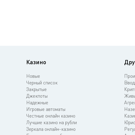
Казино
Дру
Новые
Прои
Черный список
Ввод
Закрытые
Крип
Джекпоты
Живы
Надежные
Агре
Игровые автоматы
Назе
Честные онлайн казино
Кази
Лучшие казино на рубли
Юрис
Зеркала онлайн-казино
Регу