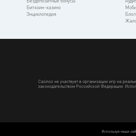
Бездепозитные бонусы
Ауди
Биткоин-казино
Моби
Энциклопедия
Блог
Жал
Casinoz не участвует в организации игр на реаль
законодательством Российской Федерации. Испол
Используя наши сай