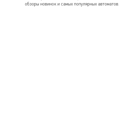
обзоры новинок и самых популярных автоматов.