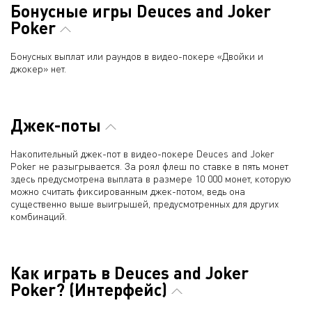
Бонусные игры Deuces and Joker
Poker
Бонусных выплат или раундов в видео-покере «Двойки и
джокер» нет.
Джек-поты
Накопительный джек-пот в видео-покере Deuces and Joker
Poker не разыгрывается. За роял флеш по ставке в пять монет
здесь предусмотрена выплата в размере 10 000 монет, которую
можно считать фиксированным джек-потом, ведь она
существенно выше выигрышей, предусмотренных для других
комбинаций.
Как играть в Deuces and Joker
Poker? (Интерфейс)