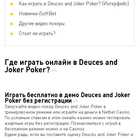
Как играть в Deuces and Joker Poker? (Интерфейс)
Новинки iSoftBet
Другие видео покеры
Стоит ли играть?
Где играть онлайн в Deuces and
Joker Poker?
Играть бесплатно в демо Deuces and Joker
Poker без регистрации
Запускайте видео-покер Deuces and Joker Poker в
тренировочном режиме или играйте на деньги в Netbet Casino.
По условным ставкам в этом онлайн-казино можно тестировать
азартные игры без регистрации. Познакомиться с игрой в
бесплатном режиме можно и на Casinoz.
Будем рады, если вы поставите оценку Deuces and Joker Poker и