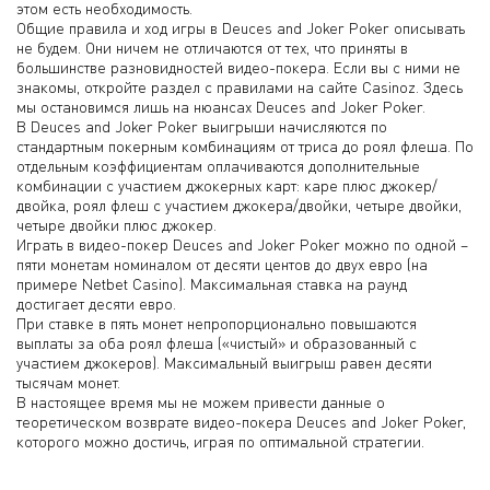
этом есть необходимость.
Общие правила и ход игры в Deuces and Joker Poker описывать
не будем. Они ничем не отличаются от тех, что приняты в
большинстве разновидностей видео-покера. Если вы с ними не
знакомы, откройте раздел с правилами на сайте Casinoz. Здесь
мы остановимся лишь на нюансах Deuces and Joker Poker.
В Deuces and Joker Poker выигрыши начисляются по
стандартным покерным комбинациям от триса до роял флеша. По
отдельным коэффициентам оплачиваются дополнительные
комбинации с участием джокерных карт: каре плюс джокер/
двойка, роял флеш с участием джокера/двойки, четыре двойки,
четыре двойки плюс джокер.
Играть в видео-покер Deuces and Joker Poker можно по одной –
пяти монетам номиналом от десяти центов до двух евро (на
примере Netbet Casino). Максимальная ставка на раунд
достигает десяти евро.
При ставке в пять монет непропорционально повышаются
выплаты за оба роял флеша («чистый» и образованный с
участием джокеров). Максимальный выигрыш равен десяти
тысячам монет.
В настоящее время мы не можем привести данные о
теоретическом возврате видео-покера Deuces and Joker Poker,
которого можно достичь, играя по оптимальной стратегии.