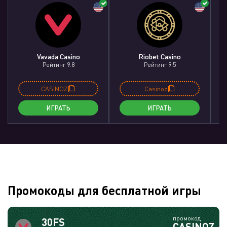
Vavada Casino
Riobet Casino
Рейтинг 9.8
Рейтинг 9.5
CASINOZ
Casinoz
ИГРАТЬ
ИГРАТЬ
Промокоды для бесплатной игры
промокод
30FS
CASINOZ