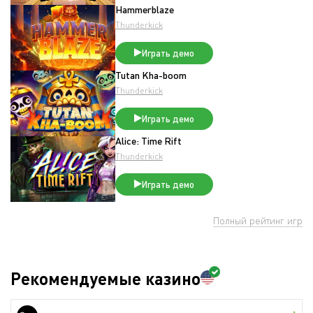
Hammerblaze
Thunderkick
Играть демо
Tutan Kha-boom
Thunderkick
Играть демо
Alice: Time Rift
Thunderkick
Играть демо
Полный рейтинг игр
Рекомендуемые казино