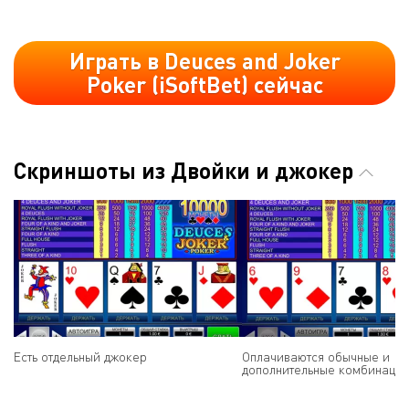
Играть в Deuces and Joker
Poker (iSoftBet) сейчас
Скриншоты из Двойки и джокер
Есть отдельный джокер
Оплачиваются обычные и
дополнительные комбинаци