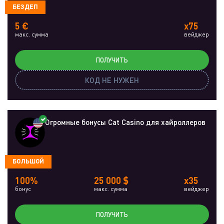
БЕЗДЕП
5 €
x75
макс. сумма
вейджер
ПОЛУЧИТЬ
КОД НЕ НУЖЕН
Огромные бонусы Cat Casino для хайроллеров
БОЛЬШОЙ
100%
25 000 $
x35
бонус
макс. сумма
вейджер
ПОЛУЧИТЬ