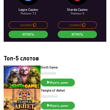
Legzo Casino
Starda Casino
Рейтинг 7.3
Рейтинг 8
CASINOZ
CASINOZ
ИГРАТЬ
ИГРАТЬ
Топ-5 слотов
Sloth Game
Endorphina
Играть демо
Temple of Akhet
Thunderkick
Играть демо