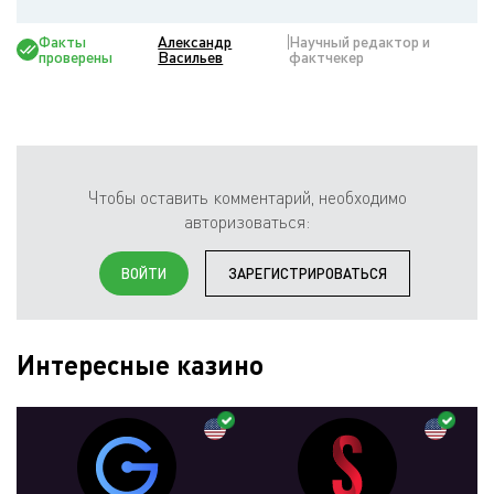
Факты
Александр
Научный редактор и
проверены
Васильев
фактчекер
Чтобы оставить комментарий, необходимо
авторизоваться:
ВОЙТИ
ЗАРЕГИСТРИРОВАТЬСЯ
Интересные казино