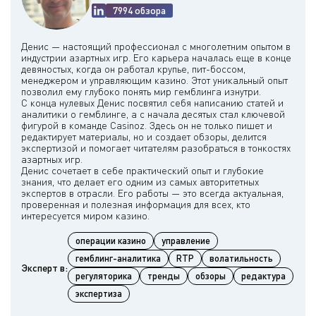
7994 обзора
Денис — настоящий профессионал с многолетним опытом в
индустрии азартных игр. Его карьера началась еще в конце
девяностых, когда он работал крупье, пит-боссом,
менеджером и управляющим казино. Этот уникальный опыт
позволил ему глубоко понять мир гемблинга изнутри.
С конца нулевых Денис посвятил себя написанию статей и
аналитики о гемблинге, а с начала десятых стал ключевой
фигурой в команде Casinoz. Здесь он не только пишет и
редактирует материалы, но и создает обзоры, делится
экспертизой и помогает читателям разобраться в тонкостях
азартных игр.
Денис сочетает в себе практический опыт и глубокие
знания, что делает его одним из самых авторитетных
экспертов в отрасли. Его работы — это всегда актуальная,
проверенная и полезная информация для всех, кто
операции казино
управление
гемблинг-аналитика
RTP
волатильность
Эксперт в:
регуляторика
тренды
обзоры
редактура
экспертиза