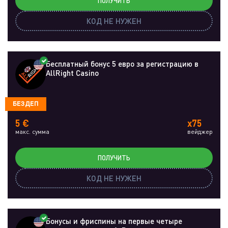
ПОЛУЧИТЬ
КОД НЕ НУЖЕН
Бесплатный бонус 5 евро за регистрацию в
AllRight Casino
БЕЗДЕП
5 €
x75
макс. сумма
вейджер
ПОЛУЧИТЬ
КОД НЕ НУЖЕН
Бонусы и фриспины на первые четыре