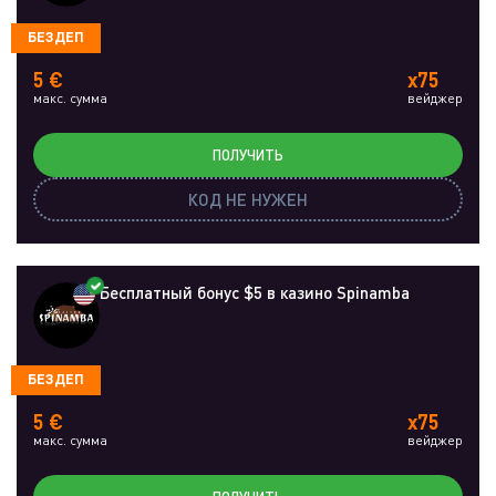
БЕЗДЕП
5 €
x75
макс. сумма
вейджер
ПОЛУЧИТЬ
КОД НЕ НУЖЕН
Бесплатный бонус $5 в казино Spinamba
БЕЗДЕП
5 €
x75
макс. сумма
вейджер