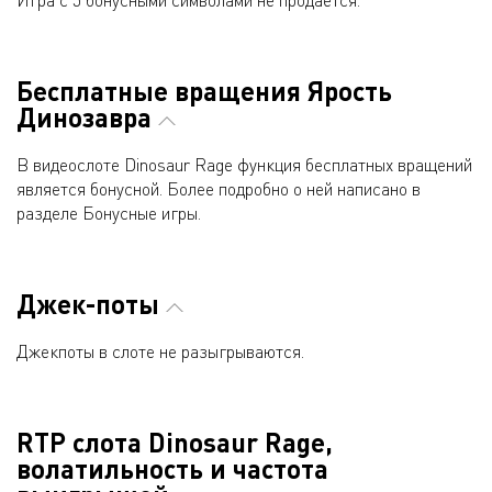
Игра с 5 бонусными символами не продается.
Бесплатные вращения Ярость
Динозавра
В видеослоте Dinosaur Rage функция бесплатных вращений
является бонусной. Более подробно о ней написано в
разделе Бонусные игры.
Джек-поты
Джекпоты в слоте не разыгрываются.
RTP слота Dinosaur Rage,
волатильность и частота