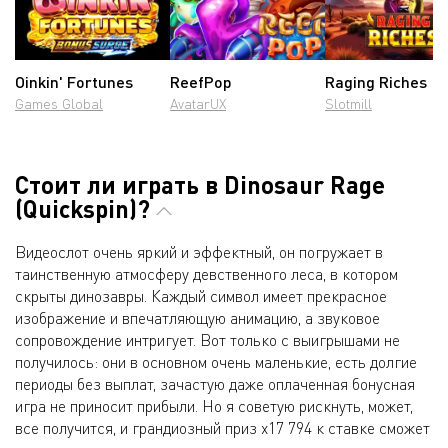
Oinkin' Fortunes
ReefPop
Raging Riches
Games Global
AvatarUX
Slotmill
Стоит ли играть в Dinosaur Rage
(Quickspin)?
Видеослот очень яркий и эффектный, он погружает в
таинственную атмосферу девственного леса, в котором
скрыты динозавры. Каждый символ имеет прекрасное
изображение и впечатляющую анимацию, а звуковое
сопровождение интригует. Вот только с выигрышами не
получилось: они в основном очень маленькие, есть долгие
периоды без выплат, зачастую даже оплаченная бонусная
игра не приносит прибыли. Но я советую рискнуть, может,
все получится, и грандиозный приз х17 794 к ставке сможет