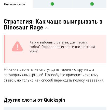
Бонусные игры
Стратегия: Как чаще выигрывать в
Dinosaur Rage
Какую выбрать стратегию для частых
побед? Ответ прост: играть и надеяться на
удачу.
Никакие расчеты не смогут дать гарантию крупных и
регулярных выигрышей. Попробуйте применить систему
ставок, но только как способ переждать полосу невезения.
Другие слоты от Quickspin