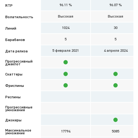
96.11 %
96.07 %
RTP
Высокая
Высокая
Волатильность
1024
30
Линий
5
5
Барабанов
5 февраля 2021
4 апреля 2024
Дата релиза
Прогрессивный
джекпот
Cкаттеры
Фриспины
Респины
Прогрессивные
умножения
Джокеры
Максимальное
17794
5085
умножение