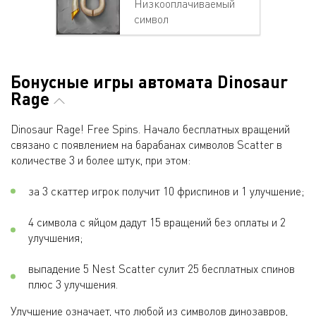
Низкооплачиваемый
символ
Бонусные игры автомата Dinosaur
Rage
Dinosaur Rage! Free Spins. Начало бесплатных вращений
связано с появлением на барабанах символов Scatter в
количестве 3 и более штук, при этом:
за 3 скаттер игрок получит 10 фриспинов и 1 улучшение;
4 символа с яйцом дадут 15 вращений без оплаты и 2
улучшения;
выпадение 5 Nest Scatter сулит 25 бесплатных спинов
плюс 3 улучшения.
Улучшение означает, что любой из символов динозавров,