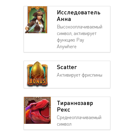
Исследователь
Анна
Высокооплачиваемый
символ, активирует
функцию Pay
Anywhere
Scatter
Активирует фриспины
Тираннозавр
Рекс
Среднеоплачиваемый
символ