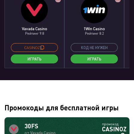
Vavada Casino
1Win Casino
Рейтинг 9.8
Рейтинг 8.2
CASINOZ
КОД НЕ НУЖЕН
ИГРАТЬ
ИГРАТЬ
Промокоды для бесплатной игры
промокод
30FS
CASINOZ
от Vavada Casino