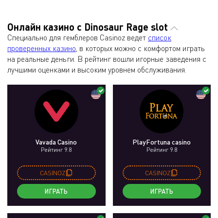
Онлайн казино с Dinosaur Rage slot
Специально для гемблеров Casinoz ведет
список
проверенных казино
, в которых можно с комфортом играть
на реальные деньги. В рейтинг вошли игорные заведения с
лучшими оценками и высоким уровнем обслуживания.
Vavada Casino
PlayFortuna casino
Рейтинг 9.8
Рейтинг 9.8
CASINOZ
CASINOZ
ИГРАТЬ
ИГРАТЬ