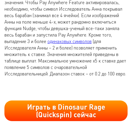
значения. Чтобы Pay Anywhere Feature активировалась,
необходимо, чтобы символ Исследователь Анна покрывал
весь барабан (занимал все 4 ячейки). Если изображений
Анны на поле меньше 4-х, может рандомно включиться
функция Nudge, чтобы девушка-ученый все-таки заняла
весь барабан и запустила Pay Anywhere. Кроме того,
выпадение 3 и более
одинаковых символов
(для
Исследователя Анны – 2 и более) позволяет применить
множитель к ставке. Значения множителей приведены в
таблице выплат. Максимальное умножение х5 к ставке дает
появление 5 символов с очаровательной
Исследовательницей. Диапазон ставок – от 0.2 до 100 евро.
Играть в Dinosaur Rage
(Quickspin) сейчас