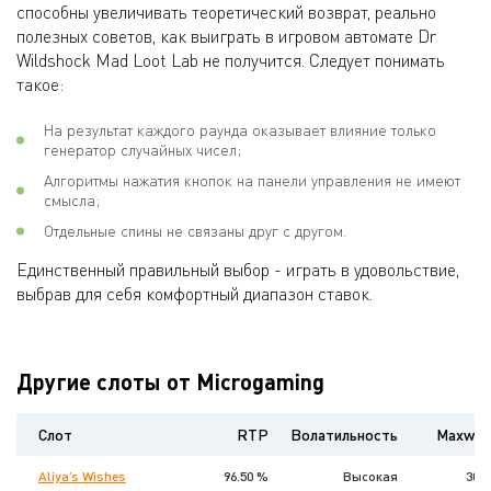
способны увеличивать теоретический возврат, реально
полезных советов, как выиграть в игровом автомате Dr
Wildshock Mad Loot Lab не получится. Следует понимать
такое:
На результат каждого раунда оказывает влияние только
генератор случайных чисел;
Алгоритмы нажатия кнопок на панели управления не имеют
смысла;
Отдельные спины не связаны друг с другом.
Единственный правильный выбор - играть в удовольствие,
выбрав для себя комфортный диапазон ставок.
Другие слоты от Microgaming
Слот
RTP
Волатильность
Maxwin
Aliya’s Wishes
96.50 %
Высокая
300