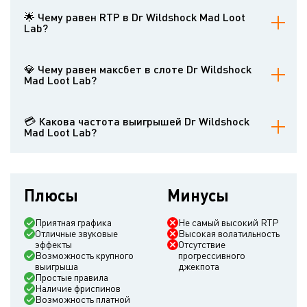
🌟 Чему равен RTP в Dr Wildshock Mad Loot
Lab?
RTP Dr Wildshock Mad Loot Lab равен 94.09%.
💎 Чему равен максбет в слоте Dr Wildshock
Mad Loot Lab?
Максимальная ставка в Dr Wildshock Mad Loot Lab равна 10
долларам.
💳 Какова частота выигрышей Dr Wildshock
Mad Loot Lab?
Частота выигрышей в Dr Wildshock Mad Loot Lab равна 48.29%.
Плюсы
Минусы
Приятная графика
Не самый высокий RTP
Отличные звуковые
Высокая волатильность
эффекты
Отсутствие
Возможность крупного
прогрессивного
выигрыша
джекпота
Простые правила
Наличие фриспинов
Возможность платной