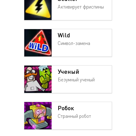
Активирует фриспины
Wild
Символ-замена
Ученый
Безумный ученый
Робок
Странный робот