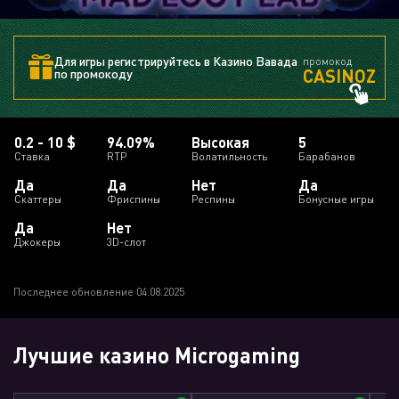
Для игры регистрируйтесь в Казино Вавада
промокод
CASINOZ
по промокоду
0.2 - 10 $
94.09%
Высокая
5
Ставка
RTP
Волатильность
Барабанов
Да
Да
Нет
Да
Скаттеры
Фриспины
Респины
Бонусные игры
Да
Нет
Джокеры
3D-слот
Последнее обновление 04.08.2025
Лучшие казино Microgaming