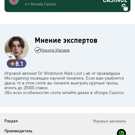
от Vavada Casino
Мнение экспертов
Никита Матаев
8.1
Игровой автомат Dr Wildshock Mad Loot Lab от провайдера
Microgaming посвящен научной тематике. Если вам улыбнется
удача, то в этом слоте вы сможете выиграть крупные призы,
вплоть до 25000 ставок.
Обо всех особенностях слота читайте далее в обзоре Casinoz.
Раздел
Игровые автоматы
Производитель