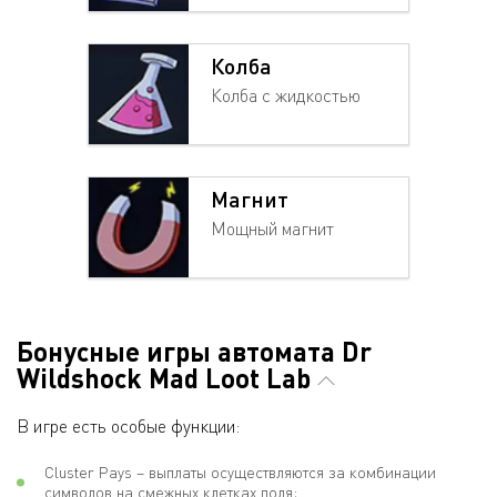
Колба
Колба с жидкостью
Магнит
Мощный магнит
Бонусные игры автомата Dr
Wildshock Mad Loot Lab
В игре есть особые функции:
Cluster Pays – выплаты осуществляются за комбинации
символов на смежных клетках поля;