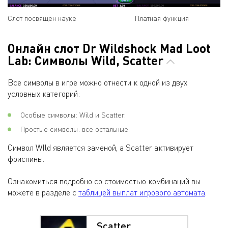
Слот посвящен науке
Платная функция
Онлайн слот Dr Wildshock Mad Loot
Lab: Символы Wild, Scatter
Все символы в игре можно отнести к одной из двух
условных категорий:
Особые символы: Wild и Scatter.
Простые символы: все остальные.
Символ WIld является заменой, а Scatter активирует
фриспины.
Ознакомиться подробно со стоимостью комбинаций вы
можете в разделе с
таблицей выплат игрового автомата
.
Scatter