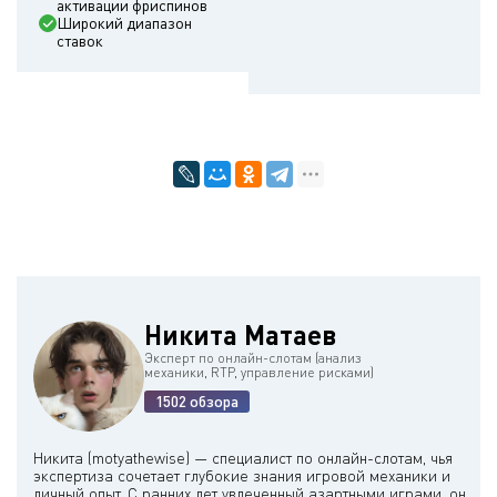
активации фриспинов
Широкий диапазон
ставок
Никита Матаев
Эксперт по онлайн-слотам (анализ
механики, RTP, управление рисками)
1502 обзора
Никита (motyathewise) — специалист по онлайн-слотам, чья
экспертиза сочетает глубокие знания игровой механики и
личный опыт. С ранних лет увлеченный азартными играми, он