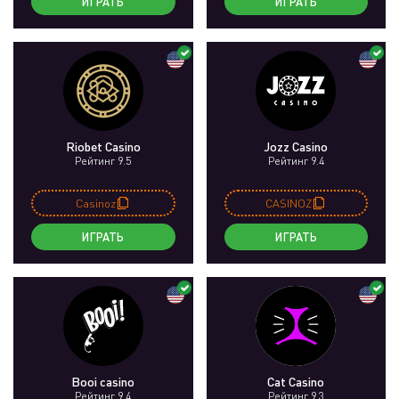
ИГРАТЬ
ИГРАТЬ
Riobet Casino
Jozz Casino
Рейтинг 9.5
Рейтинг 9.4
Casinoz
CASINOZ
ИГРАТЬ
ИГРАТЬ
Booi casino
Cat Casino
Рейтинг 9.4
Рейтинг 9.3