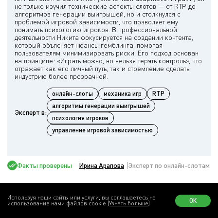
не только изучил технические аспекты слотов — от RTP до
алгоритмов генерации выигрышей, но и столкнулся с
проблемой игровой зависимости, что позволяет ему
понимать психологию игроков. В профессиональной
деятельности Никита фокусируется на создании контента,
который объясняет нюансы гемблинга, помогая
пользователям минимизировать риски. Его подход основан
на принципе: «Играть можно, но нельзя терять контроль», что
отражает как его личный путь, так и стремление сделать
онлайн-слоты
механика игр
RTP
алгоритмы генерации выигрышей
Эксперт в:
психология игроков
управление игровой зависимостью
Факты проверены
Ирина Арапова
Эксперт по онлайн-слотам
Используя наши сайты или услуги, вы соглашаетесь на
ОК
использование нами файлов cookie
(Узнать больше)
Отзывы игроков
1
Сначала новые