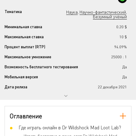
Тематика
Наука
Научно-фантастический
,
,
Безумный учёный
Минимальная ставка
0.20 $
Максимальная ставка
10 $
Процент выплат (RTP)
94.09%
Максимальное умножение
25000 : 1
Возможность бесплатного тестирования
Да
Мобильная версия
Да
Дата релиза
22 декабря 2021
Прогрессивный джекпот
Нет
Количество барабанов
5
Оглавление
Джокеры
Да
Скаттер
Где играть онлайн в Dr Wildshock Mad Loot Lab?
Да
Играть бесплатно в демо-слот Dr Wildshock Mad