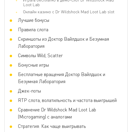
Игра по равным шансам
Нет
Loot Lab
Бонусные игры
Free Spins, Sticky Wild, Random Wild, Buy
Онлайн казино с Dr Wildshock Mad Loot Lab slot
Feature, Cluster Pays
Лучшие бонусы
Волатильность
Высокая
Правила слота
3D слот
Нет
Скриншоты из Доктор Вайлдшок и Безумная
Респины
Нет
Лаборатория
Фриспины
Да
Символы Wild, Scatter
Прогрессивные умножения
Нет
Бонусные игры
Бесплатные вращения Доктор Вайлдшок и
Безумная Лаборатория
Джек-поты
RTP слота, волатильность и частота выигрышей
Сравнение Dr Wildshock Mad Loot Lab
(Microgaming) с аналогами
Стратегия: Как чаще выигрывать