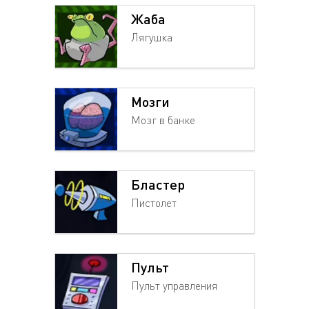
Жаба
Лягушка
Мозги
Мозг в банке
Бластер
Пистолет
Пульт
Пульт управления