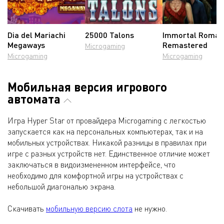
Dia del Mariachi
25000 Talons
Immortal Roman
Megaways
Remastered
Microgaming
Microgaming
Microgaming
Мобильная версия игрового
автомата
Игра Hyper Star от провайдера Microgaming с легкостью
запускается как на персональных компьютерах, так и на
мобильных устройствах. Никакой разницы в правилах при
игре с разных устройств нет. Единственное отличие может
заключаться в видоизмененном интерфейсе, что
необходимо для комфортной игры на устройствах с
небольшой диагональю экрана.
Скачивать
мобильную версию слота
не нужно.