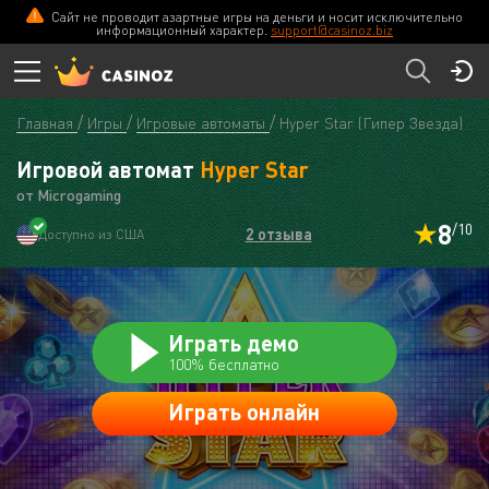
Сайт не проводит азартные игры на деньги и носит исключительно
CASINOZ
ПЕРЕЙТИ
информационный характер.
support@casinoz.biz
Главная
Игры
Игровые автоматы
Hyper Star (Гипер Звезда)
Игровой автомат
Hyper Star
от Microgaming
8
/10
2 отзыва
Доступно из США
Играть демо
100% бесплатно
Играть онлайн