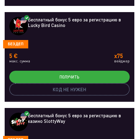
Бесплатный бонус 5 евро за регистрацию в
Lucky Bird Casino
БЕЗДЕП
5 €
x75
макс. сумма
вейджер
ПОЛУЧИТЬ
КОД НЕ НУЖЕН
Бесплатный бонус 5 евро за регистрацию в
казино SlottyWay