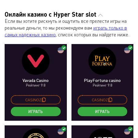
Онлайн казино с Hyper Star slot
Если вы хотите рискнуть и ощутить все прелести игры на
реальные деньги, то мы рекомендуем вам
играть только в
самых надежных казино
, список которых вы найдете ниже.
Vavada Casino
PlayFortuna casino
Рейтинг 9.8
Рейтинг 9.8
CASINOZ
CASINOZ
ИГРАТЬ
ИГРАТЬ