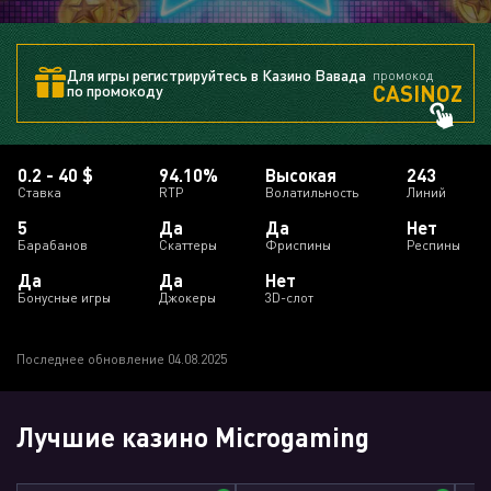
Для игры регистрируйтесь в Казино Вавада
промокод
CASINOZ
по промокоду
0.2 - 40 $
94.10%
Высокая
243
Ставка
RTP
Волатильность
Линий
5
Да
Да
Нет
Барабанов
Скаттеры
Фриспины
Респины
Да
Да
Нет
Бонусные игры
Джокеры
3D-слот
Последнее обновление 04.08.2025
Лучшие казино Microgaming