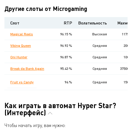
Другие слоты от Microgaming
Слот
RTP
Волатильность
Maxwin
Magical Reels
96.15 %
Высокая
11750
Viking Queen
96.92 %
Средняя
2000
Oni Hunter
96.87 %
Средняя
1000
Break da Bank Again
95.43 %
Средняя
375000
Fruit vs Candy
94 %
Средняя
1500
Как играть в автомат Hyper Star?
(Интерфейс)
Чтобы начать игру, вам нужно: