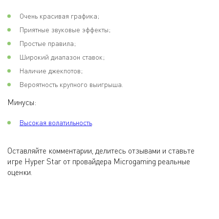
Очень красивая графика;
Приятные звуковые эффекты;
Простые правила;
Широкий диапазон ставок;
Наличие джекпотов;
Вероятность крупного выигрыша.
Минусы:
Высокая волатильность
.
Оставляйте комментарии, делитесь отзывами и ставьте
игре Hyper Star от провайдера Microgaming реальные
оценки.