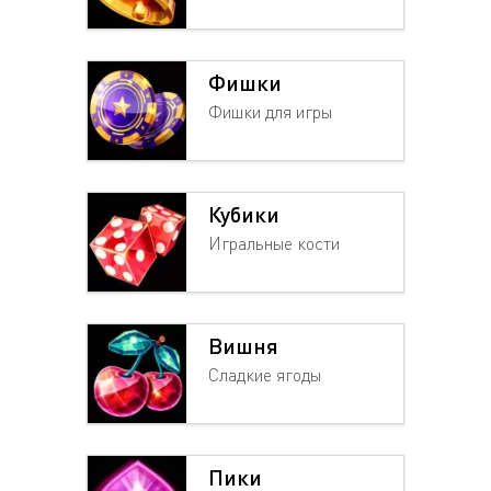
Фишки
Фишки для игры
Кубики
Игральные кости
Вишня
Сладкие ягоды
Пики