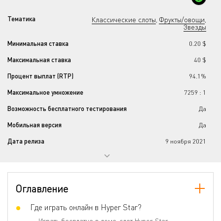
Тематика
Классические слоты
Фрукты/овощи
,
,
Звезды
Минимальная ставка
0.20 $
Максимальная ставка
40 $
Процент выплат (RTP)
94.1%
Максимальное умножение
7259 : 1
Возможность бесплатного тестирования
Да
Мобильная версия
Да
Дата релиза
9 ноября 2021
Прогрессивный джекпот
Нет
Количество барабанов
5
Оглавление
Количество линий
243
Джокеры
Где играть онлайн в Hyper Star?
Да
Играть бесплатно в демо-слот Hyper Star