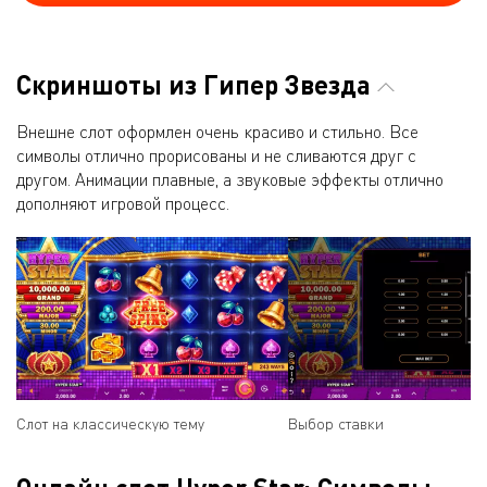
Скриншоты из Гипер Звезда
Внешне слот оформлен очень красиво и стильно. Все
символы отлично прорисованы и не сливаются друг с
другом. Анимации плавные, а звуковые эффекты отлично
дополняют игровой процесс.
Слот на классическую тему
Выбор ставки