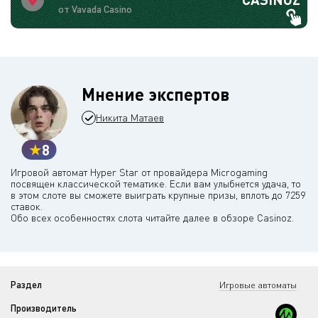
от Vavada Casino
Мнение экспертов
Никита Матаев
8
Игровой автомат Hyper Star от провайдера Microgaming
посвящен классической тематике. Если вам улыбнется удача, то
в этом слоте вы сможете выиграть крупные призы, вплоть до 7259
ставок.
Обо всех особенностях слота читайте далее в обзоре Casinoz.
Раздел
Игровые автоматы
Производитель