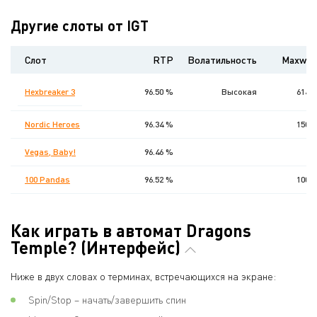
Другие слоты от IGT
Слот
RTP
Волатильность
Maxwin
Hexbreaker 3
96.50 %
Высокая
6144
Nordic Heroes
96.34 %
1500
Vegas, Baby!
96.46 %
0
100 Pandas
96.52 %
1000
Как играть в автомат Dragons
Temple? (Интерфейс)
Ниже в двух словах о терминах, встречающихся на экране:
Spin/Stop – начать/завершить спин