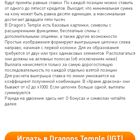
будут приняты равные ставки. По каждой позиции можно ставить
от одного до пятисот кредитов. Выходит, что минимальная сумма
на кону может быть равна десяти единицам, а максимальная
достигает двадцати пяти тысяч.
В Dragon’s Temple есть базовые картинки, символы с
расширенными функциями, бесплатные спины с
дополнительными опциями, а также другие возможности.
Простые изображения формируют выигрышные цепочки слева
направо, начиная с первой колонки. Для их образования
требуются от двух или трех одинаковых элементов. Располагаться
они должны на активных полосах (об исключениях ниже).
Выплата начисляется только за самую дорогостоящую
последовательность по каждой отдельно взятой позиции.
Для расчета выигрыша ставка по линии умножается на
коэффициент полученной комбинации. В «Храме дракона» они
бывают от х2 до х1000. Если цепочек больше одной, выплаты
суммируются.
Раунда на удвоение здесь нет. О бонусах и символах читайте
далее.
Играть в Dragons Temple (IGT)