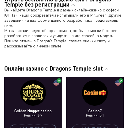
Temple без регистрации
Вы найдете Dragon’s Temple в разных онлайн-казино с софтом
IGT. Так, наши обозреватели испытывали его в Mr.Green. Другие
заведения на платформе данного разработчика представлены
ниже.
Мы записали видео-обзор автомата, чтобы вы могли быстрее
разобраться в правилах и увидели, на что способна модель.
Пишите отзывы о Dragon’s Temple, ставьте оценки слоту и
рассказывайте о личном опыте.
Онлайн казино с Dragons Temple slot
Golden Nugget casino
Casino7
Рейтинг 6.9
Рейтинг 5.1