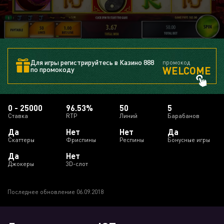
Для игры регистрируйтесь в Казино 888
промокод
WELCOME
по промокоду
0 - 25000
96.53%
50
5
Ставка
RTP
Линий
Барабанов
Да
Нет
Нет
Да
Скаттеры
Фриспины
Респины
Бонусные игры
Да
Нет
Джокеры
3D-слот
Последнее обновление 06.09.2018