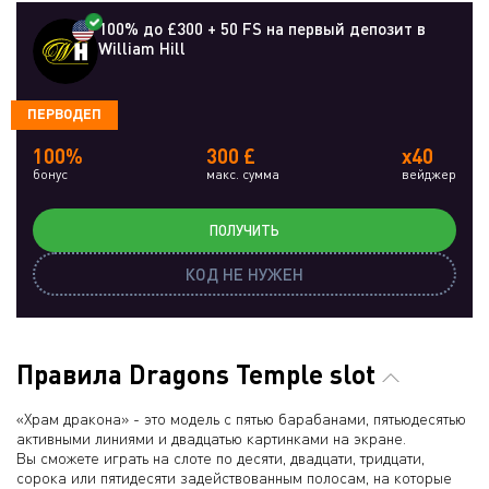
100% до £300 + 50 FS на первый депозит в
William Hill
ПЕРВОДЕП
100%
300 £
x40
бонус
макс. сумма
вейджер
ПОЛУЧИТЬ
КОД НЕ НУЖЕН
Правила Dragons Temple slot
«Храм дракона» - это модель с пятью барабанами, пятьюдесятью
активными линиями и двадцатью картинками на экране.
Вы сможете играть на слоте по десяти, двадцати, тридцати,
сорока или пятидесяти задействованным полосам, на которые