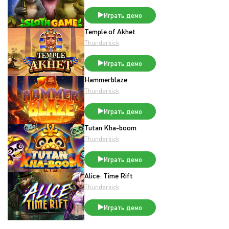
Играть демо
Temple of Akhet
Thunderkick
Играть демо
Hammerblaze
Thunderkick
Играть демо
Tutan Kha-boom
Thunderkick
Играть демо
Alice: Time Rift
Thunderkick
Играть демо