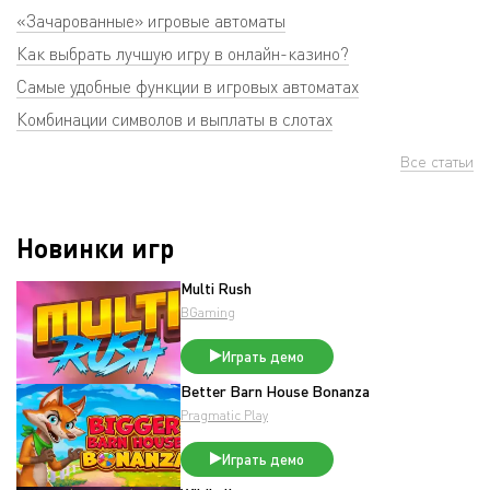
«Зачарованные» игровые автоматы
Как выбрать лучшую игру в онлайн-казино?
Самые удобные функции в игровых автоматах
Комбинации символов и выплаты в слотах
Все статьи
Новинки игр
Multi Rush
BGaming
Играть демо
Better Barn House Bonanza
Pragmatic Play
Играть демо