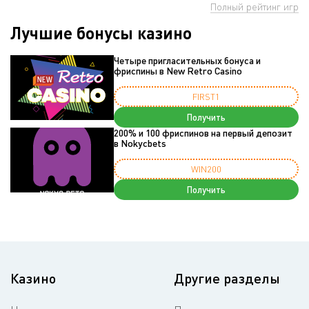
Полный рейтинг игр
Лучшие бонусы казино
Четыре пригласительных бонуса и
фриспины в New Retro Casino
FIRST1
Получить
200% и 100 фриспинов на первый депозит
в Nokycbets
WIN200
Получить
Казино
Другие разделы