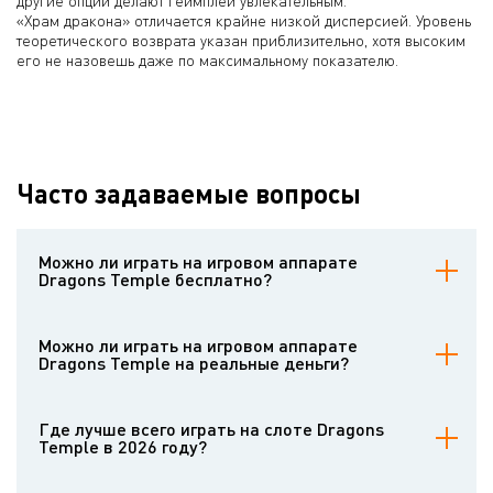
другие опции делают геймплей увлекательным.
«Храм дракона» отличается крайне низкой дисперсией. Уровень
теоретического возврата указан приблизительно, хотя высоким
его не назовешь даже по максимальному показателю.
Часто задаваемые вопросы
Можно ли играть на игровом аппарате
Dragons Temple бесплатно?
Безусловно, на Casinoz можно играть на бесплатном слоте
Dragons Temple. Демо-версию можно запускать даже без
Можно ли играть на игровом аппарате
регистрации на сайте. Любой пользователь может тестировать
Dragons Temple на реальные деньги?
слот для тренировки.
Играть на слоте на деньги приглашают известные интернет-
казино, предлагающие азартные игры данного провайдера.
Где лучше всего играть на слоте Dragons
Чтобы делать ставки настоящими деньгами на Dragons Temple,
Temple в 2026 году?
нужно зарегистрировать аккаунт и внести средства на счёт.
Играть на деньги в Dragons Temple следует в проверенных