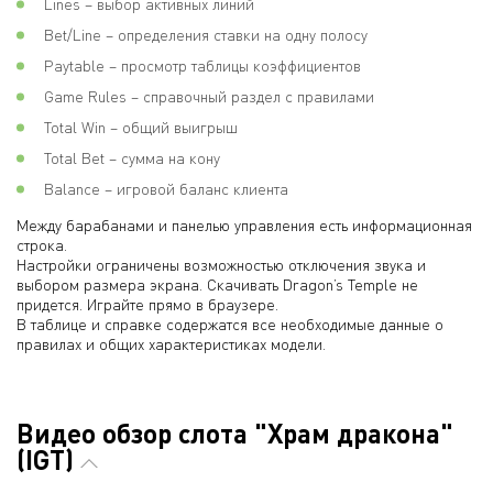
Lines – выбор активных линий
Bet/Line – определения ставки на одну полосу
Paytable – просмотр таблицы коэффициентов
Game Rules – справочный раздел с правилами
Total Win – общий выигрыш
Total Bet – сумма на кону
Balance – игровой баланс клиента
Между барабанами и панелью управления есть информационная
строка.
Настройки ограничены возможностью отключения звука и
выбором размера экрана. Скачивать Dragon’s Temple не
придется. Играйте прямо в браузере.
В таблице и справке содержатся все необходимые данные о
правилах и общих характеристиках модели.
Видео обзор слота "Храм дракона"
(IGT)