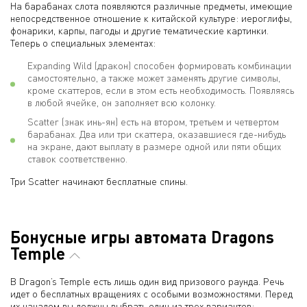
На барабанах слота появляются различные предметы, имеющие
непосредственное отношение к китайской культуре: иероглифы,
фонарики, карпы, пагоды и другие тематические картинки.
Теперь о специальных элементах:
Expanding Wild (дракон) способен формировать комбинации
самостоятельно, а также может заменять другие символы,
кроме скаттеров, если в этом есть необходимость. Появляясь
в любой ячейке, он заполняет всю колонку.
Scatter (знак инь-ян) есть на втором, третьем и четвертом
барабанах. Два или три скаттера, оказавшиеся где-нибудь
на экране, дают выплату в размере одной или пяти общих
ставок соответственно.
Три Scatter начинают бесплатные спины.
Бонусные игры автомата Dragons
Temple
В Dragon’s Temple есть лишь один вид призового раунда. Речь
идет о бесплатных вращениях с особыми возможностями. Перед
их началом вы должны выбрать один из трех вариантов: