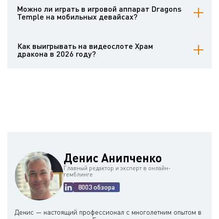
казино с настоящими играми и безупречной репутацией. Найти
Можно ли играть в игровой аппарат Dragons
качественный игорный клуб помогут обзорные статьи на Casinoz
Temple на мобильных девайсах?
и истории настоящих гемблеров.
Dragons Temple имеет очень качественную мобильную
разновидность. Она бесперебойно запускается на всех
Как выигрывать на видеослоте Храм
девайсах. Интерфейс мобильного видеослота разработан для
дракона в 2026 году?
тачскринов, а правила игры остаются прежними.
Видеослоты основаны на генераторе псевдослучайных чисел,
проверенном надёжными независимыми аудиторами. Результаты
розыгрышей нельзя рассчитать. Вы можете задействовать
игровые стратегии, но повысить возврат игроку с их помощью
нельзя. Результ будет зависеть от фортуны. Информация о
возврате, вариативности и выигрышах находится в обзорных
статьях на сайте Casinoz.
Денис Анипченко
Главный редактор и эксперт в онлайн-
гемблинге
8003 обзора
Денис — настоящий профессионал с многолетним опытом в