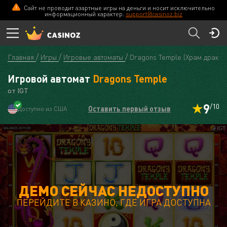
Сайт не проводит азартные игры на деньги и носит исключительно
информационный характер.
support@casinoz.biz
Главная
Игры
Игровые автоматы
Dragons Temple (Храм дракон
Игровой автомат
Dragons Temple
от IGT
9
/10
Оставить первый отзыв
Доступно из США
ДЕМО СЕЙЧАС НЕДОСТУПНО
ПЕРЕЙДИТЕ В КАЗИНО, ГДЕ ИГРА ДОСТУПНА