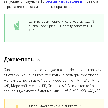
запускается раунд из 10
бесплатных вращений
. Правила
игры такие же, как и в простых вращениях.
Если во время фриспинов снова выпадут 3
знака Free Spins — к пакету добавят +10
ФС.
Джек-поты
Слот дает шанс выиграть 5 джекпотов. Их размеры зависят
от ставки: чем она ниже, тем больше размеры джекпотов.
Например, при ставке 1.50 они составляют: Mini x10, Minor
x30, Major x50, Mega x100, Grand x167. А при ставке 15.00
размеры джекпотов будут меньше — х5.3, х13, х23, х46, х60.
Любой джекпот можно выиграть 2