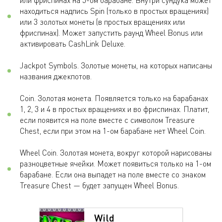
находиться надпись Spin (только в простых вращениях)
или 3 золотых монеты (в простых вращениях или
фриспинах). Может запустить раунд Wheel Bonus или
активировать CashLink Deluxe.
Jackpot Symbols. Золотые монеты, на которых написаны
названия джекпотов.
Coin. Золотая монета. Появляется только на барабанах
1, 2, 3 и 4 в простых вращениях и во фриспинах. Платит,
если появится на поле вместе с символом Treasure
Chest, если при этом на 1-ом барабане нет Wheel Coin.
Wheel Coin. Золотая монета, вокруг которой нарисованы
разноцветные ячейки. Может появиться только на 1-ом
барабане. Если она выпадет на поле вместе со знаком
Treasure Chest — будет запущен Wheel Bonus.
Wild