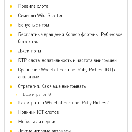
Additional Free Spins, Scatter symbols,
Spin The Wheel, Wild
Правила слота
Волатильность
Символы Wild, Scatter
Средняя
Бонусные игры
3D слот
Да
Бесплатные вращения Колесо фортуны: Рубиновое
Респины
Да
богатство
Фриспины
Да
Джек-поты
Прогрессивные умножения
Да
RTP слота, волатильность и частота выигрышей
Ставка на линию
0.75 - 150
Сравнение Wheel of Fortune: Ruby Riches (IGT) с
аналогами
Стратегия: Как чаще выигрывать
Еще игры от IGT
Как играть в Wheel of Fortune: Ruby Riches?
Новинки IGT слотов
Мобильная версия
Другие игровые автоматы