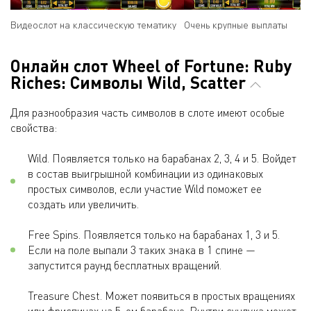
Видеослот на классическую тематику
Очень крупные выплаты
Онлайн слот Wheel of Fortune: Ruby
Riches: Символы Wild, Scatter
Для разнообразия часть символов в слоте имеют особые
свойства:
Wild. Появляется только на барабанах 2, 3, 4 и 5. Войдет
в состав выигрышной комбинации из одинаковых
простых символов, если участие Wild поможет ее
создать или увеличить.
Free Spins. Появляется только на барабанах 1, 3 и 5.
Если на поле выпали 3 таких знака в 1 спине —
запустится раунд бесплатных вращений.
Treasure Chest. Может появиться в простых вращениях
или фриспинах на 5-ом барабане. Внутри сундука может