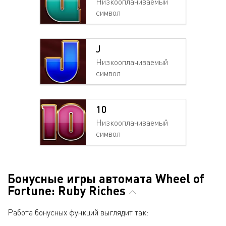
Низкооплачиваемый
символ
J
Низкооплачиваемый
символ
10
Низкооплачиваемый
символ
Бонусные игры автомата Wheel of
Fortune: Ruby Riches
Работа бонусных функций выглядит так: