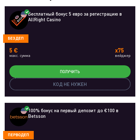
Бесплатный бонус 5 евро за регистрацию в
AllRight Casino
БЕЗДЕП
5 €
x75
макс. сумма
вейджер
ПОЛУЧИТЬ
КОД НЕ НУЖЕН
100% бонус на первый депозит до €100 в
Betsson
ПЕРВОДЕП