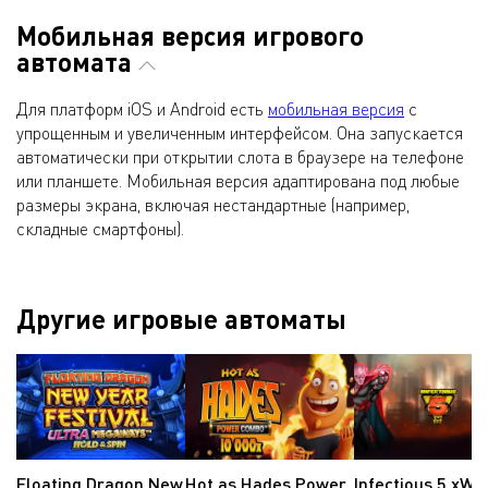
Мобильная версия игрового
автомата
Для платформ iOS и Android есть
мобильная версия
с
упрощенным и увеличенным интерфейсом. Она запускается
автоматически при открытии слота в браузере на телефоне
или планшете. Мобильная версия адаптирована под любые
размеры экрана, включая нестандартные (например,
складные смартфоны).
Другие игровые автоматы
Floating Dragon New
Hot as Hades Power
Infectious 5 xWa