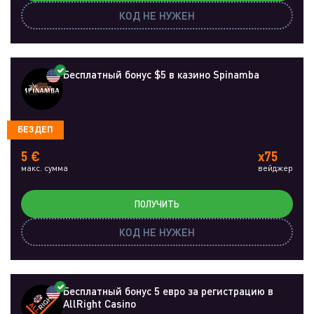
КОД НЕ НУЖЕН
Бесплатный бонус $5 в казино Spinamba
БЕЗДЕП
5 €
x75
макс. сумма
вейджер
ПОЛУЧИТЬ
КОД НЕ НУЖЕН
Бесплатный бонус 5 евро за регистрацию в
AllRight Casino