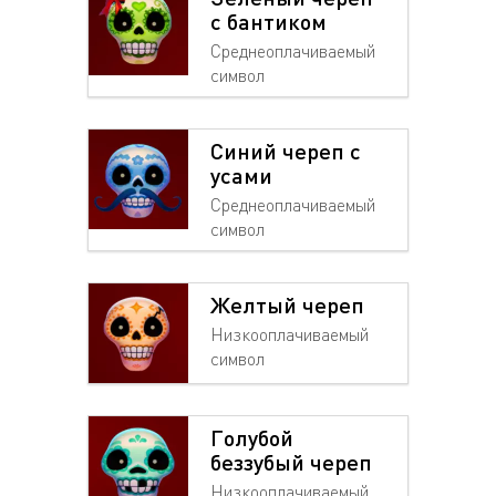
с бантиком
Среднеоплачиваемый
символ
Синий череп с
усами
Среднеоплачиваемый
символ
Желтый череп
Низкооплачиваемый
символ
Голубой
беззубый череп
Низкооплачиваемый