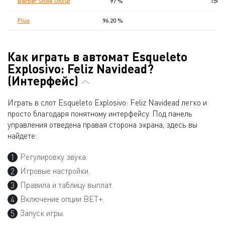
Barber Shop Uncut
97 %
1500
Flux
96.20 %
0
Как играть в автомат Esqueleto
Explosivo: Feliz Navidead?
(Интерфейс)
Играть в слот Esqueleto Explosivo: Feliz Navidead легко и
просто благодаря понятному интерфейсу. Под панель
управления отведена правая сторона экрана, здесь вы
найдете:
Регулировку звука.
Игровые настройки.
Правила и таблицу выплат.
Включение опции BET+.
Запуск игры.