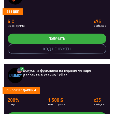
БЕЗДЕП
5 €
x75
макс. сумма
вейджер
ПОЛУЧИТЬ
КОД НЕ НУЖЕН
Бонусы и фриспины на первые четыре
депозита в казино 1xBet
ВЫБОР РЕДАКЦИИ
200%
1 500 $
x35
бонус
макс. сумма
вейджер