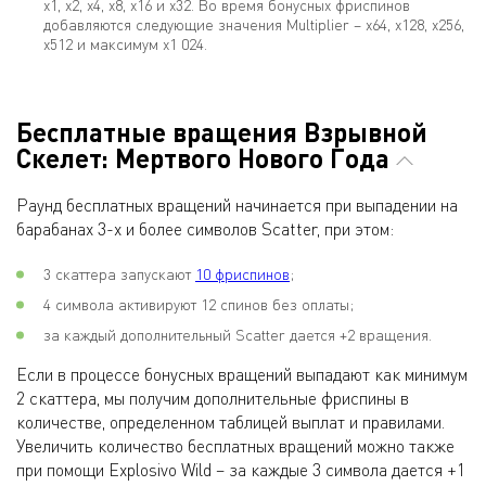
х1, х2, х4, х8, х16 и х32. Во время бонусных фриспинов
добавляются следующие значения Multiplier – х64, х128, х256,
х512 и максимум х1 024.
Бесплатные вращения Взрывной
Скелет: Мертвого Нового Года
Раунд бесплатных вращений начинается при выпадении на
барабанах 3-х и более символов Scatter, при этом:
3 скаттера запускают
10 фриспинов
;
4 символа активируют 12 спинов без оплаты;
за каждый дополнительный Scatter дается +2 вращения.
Если в процессе бонусных вращений выпадают как минимум
2 скаттера, мы получим дополнительные фриспины в
количестве, определенном таблицей выплат и правилами.
Увеличить количество бесплатных вращений можно также
при помощи Explosivo Wild – за каждые 3 символа дается +1