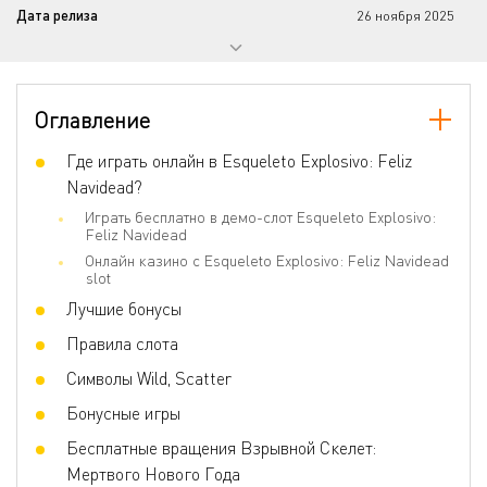
Дата релиза
26 ноября 2025
Прогрессивный джекпот
Нет
Количество барабанов
5
Оглавление
Количество линий
5
Джокеры
Где играть онлайн в Esqueleto Explosivo: Feliz
Нет
Navidead?
Скаттер
Да
Играть бесплатно в демо-слот Esqueleto Explosivo:
Игра по равным шансам
Нет
Feliz Navidead
Онлайн казино с Esqueleto Explosivo: Feliz Navidead
Бонусные игры
Free Spins, Respin, Avalanche Feature,
slot
Mucho Multiplier, Buy Feature, Explosivo
Wild, BET+
Лучшие бонусы
Волатильность
Высокая
Правила слота
3D слот
Да
Символы Wild, Scatter
Респины
Да
Бонусные игры
Фриспины
Да
Бесплатные вращения Взрывной Скелет:
Мертвого Нового Года
Прогрессивные умножения
Нет