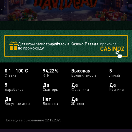
Для игры регистрируйтесь в Казино Вавада
промокод
CASINOZ
по промокоду
0.1 - 100 €
94.22%
Высокая
5
Ставка
RTP
Волатильность
Линий
5
Да
Да
Да
Барабанов
Скаттеры
Фриспины
Респины
Да
Нет
Да
Бонусные игры
Джокеры
3D-слот
Последнее обновление 22.12.2025