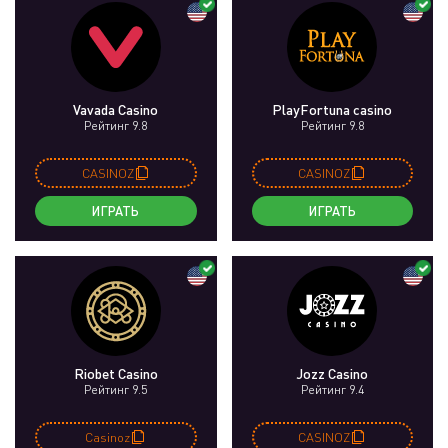
Vavada Casino
PlayFortuna casino
Рейтинг 9.8
Рейтинг 9.8
CASINOZ
CASINOZ
ИГРАТЬ
ИГРАТЬ
Riobet Casino
Jozz Casino
Рейтинг 9.5
Рейтинг 9.4
Casinoz
CASINOZ