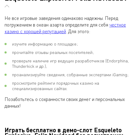
Не все игровые заведения одинаково надежны. Перед
погружением в океан азарта определите для себя
честное
казино с хорошей репутацией
. Для этого:
изучите информацию о площадке;
прочитайте отзывы реальных посетителей;
проверьте наличие игр ведущих разработчиков (Endorphina,
Thunderkick и др.);
проанализируйте сведения, собранные экспертами iGaming;
просмотрите рейтинги порядочных казино на
специализированных сайтах.
Позаботьтесь о сохранности своих денег и персональных
данных!
Играть бесплатно в демо-слот Esqueleto