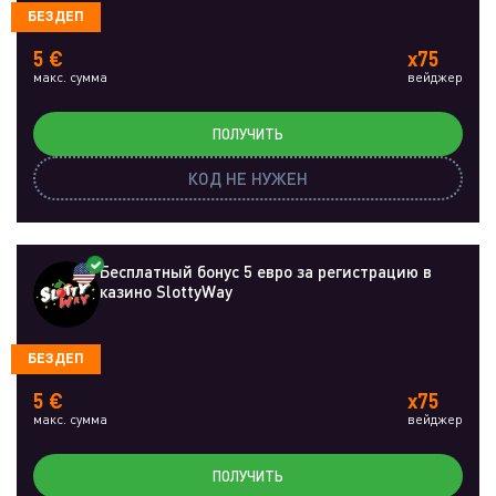
БЕЗДЕП
5 €
x75
макс. сумма
вейджер
ПОЛУЧИТЬ
КОД НЕ НУЖЕН
Бесплатный бонус 5 евро за регистрацию в
казино SlottyWay
БЕЗДЕП
5 €
x75
макс. сумма
вейджер
ПОЛУЧИТЬ