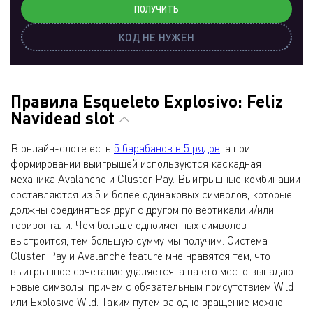
ПОЛУЧИТЬ
КОД НЕ НУЖЕН
Правила Esqueleto Explosivo: Feliz
Navidead slot
В онлайн-слоте есть
5 барабанов в 5 рядов
, а при
формировании выигрышей используются каскадная
механика Avalanche и Cluster Pay. Выигрышные комбинации
составляются из 5 и более одинаковых символов, которые
должны соединяться друг с другом по вертикали и/или
горизонтали. Чем больше одноименных символов
выстроится, тем большую сумму мы получим. Система
Cluster Pay и Avalanche feature мне нравятся тем, что
выигрышное сочетание удаляется, а на его место выпадают
новые символы, причем с обязательным присутствием Wild
или Explosivo Wild. Таким путем за одно вращение можно