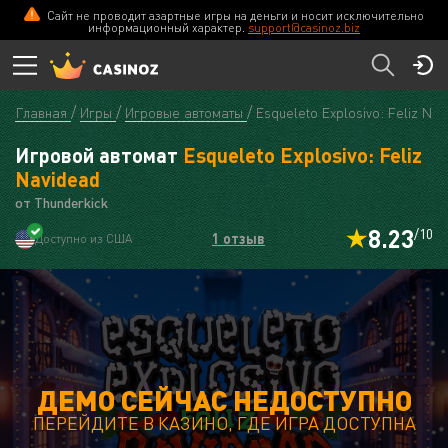
Сайт не проводит азартные игры на деньги и носит исключительно
информационный характер.
support@casinoz.biz
Главная
Игры
Игровые автоматы
Esqueleto Explosivo: Feliz N
Игровой автомат
Esqueleto Explosivo: Feliz
Navidead
от Thunderkick
8.23
/10
1 отзыв
Доступно из США
ДЕМО СЕЙЧАС НЕДОСТУПНО
ПЕРЕЙДИТЕ В КАЗИНО, ГДЕ ИГРА ДОСТУПНА