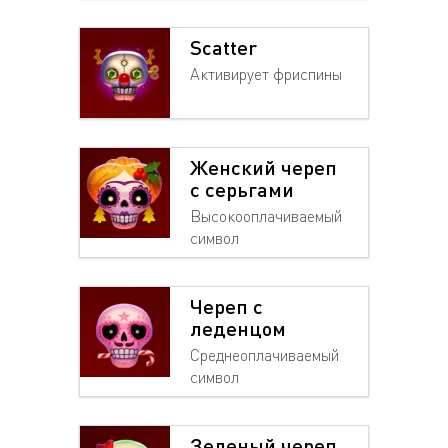
Scatter
Активирует фриспины
Женский череп
с серьгами
Высокооплачиваемый
символ
Череп с
леденцом
Среднеоплачиваемый
символ
Зеленый череп