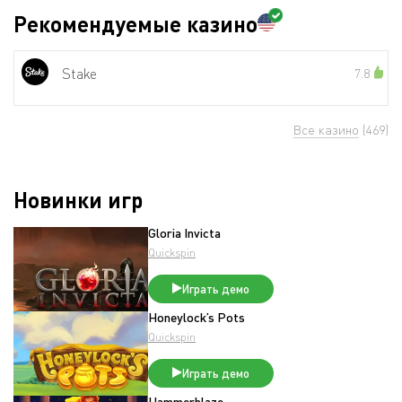
Рекомендуемые казино
Stake
7.8
Все казино
(469)
Новинки игр
Gloria Invicta
Quickspin
Играть демо
Honeylock’s Pots
Quickspin
Играть демо
Hammerblaze