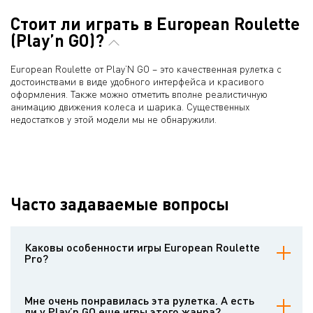
Стоит ли играть в European Roulette
(Play’n GO)?
European Roulette от Play’N GO – это качественная рулетка с
достоинствами в виде удобного интерфейса и красивого
оформления. Также можно отметить вполне реалистичную
анимацию движения колеса и шарика. Существенных
недостатков у этой модели мы не обнаружили.
Часто задаваемые вопросы
Каковы особенности игры European Roulette
Pro?
При первом запуске игры вам будет предложено пройти
обучающую программу, которая поможет разобраться в
Мне очень понравилась эта рулетка. А есть
особенностях этой версии игры. Хотя она не обучает основам
ли у Play’n GO еще игры этого жанра?