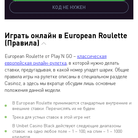
КОД НЕ НУЖЕН
Играть онлайн в European Roulette
(Правила)
European Roulette от Play’N GO –
классическая
европейская онлайн-рулетка
, в которой нужно делать
ставки, предугадывая, в какой номер упадет шарик. Общие
правила игры на рулетке описаны в специальном разделе
Casinoz, а здесь мы вкратце обсудим лишь основные
положения данной модели.
В European Roulette принимаются стандартные внутренние и
внешние ставки. Перечислять их не будем.
Трека для устных ставок в этой игре нет.
В Unibet Casino Black действуют следующие диапазоны
ставок: на одно любое поле – 1 – 100, на спин – 1 – 1000
кредитов.