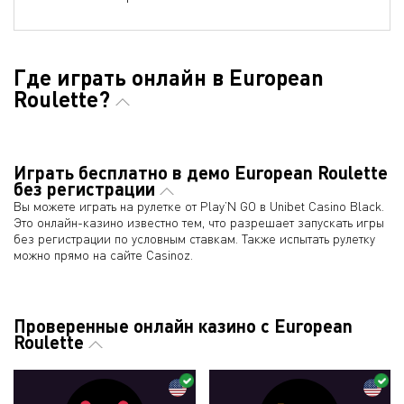
Где играть онлайн в European
Roulette?
Играть бесплатно в демо European Roulette
без регистрации
Вы можете играть на рулетке от Play’N GO в Unibet Casino Black.
Это онлайн-казино известно тем, что разрешает запускать игры
без регистрации по условным ставкам. Также испытать рулетку
можно прямо на сайте Casinoz.
Проверенные онлайн казино с European
Roulette