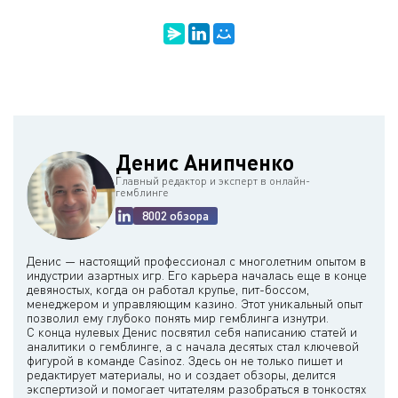
Денис Анипченко
Главный редактор и эксперт в онлайн-
гемблинге
8002 обзора
Денис — настоящий профессионал с многолетним опытом в
индустрии азартных игр. Его карьера началась еще в конце
девяностых, когда он работал крупье, пит-боссом,
менеджером и управляющим казино. Этот уникальный опыт
позволил ему глубоко понять мир гемблинга изнутри.
С конца нулевых Денис посвятил себя написанию статей и
аналитики о гемблинге, а с начала десятых стал ключевой
фигурой в команде Casinoz. Здесь он не только пишет и
редактирует материалы, но и создает обзоры, делится
экспертизой и помогает читателям разобраться в тонкостях