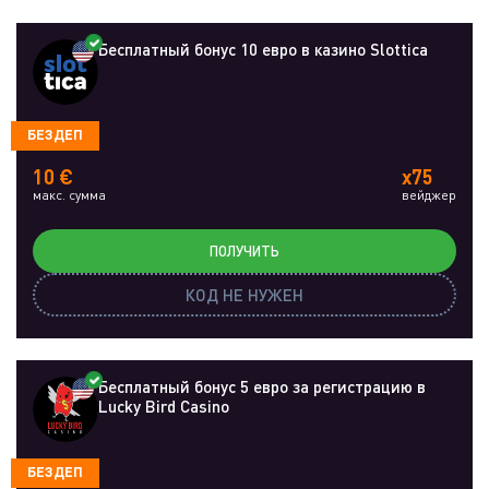
Бесплатный бонус 10 евро в казино Slottica
БЕЗДЕП
10 €
x75
макс. сумма
вейджер
ПОЛУЧИТЬ
КОД НЕ НУЖЕН
Бесплатный бонус 5 евро за регистрацию в
Lucky Bird Casino
БЕЗДЕП