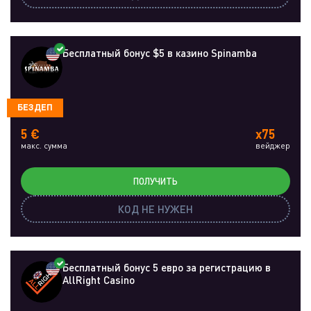
Бесплатный бонус $5 в казино Spinamba
БЕЗДЕП
5 €
x75
макс. сумма
вейджер
ПОЛУЧИТЬ
КОД НЕ НУЖЕН
Бесплатный бонус 5 евро за регистрацию в
AllRight Casino