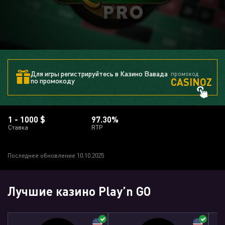
Для игры регистрируйтесь в Казино Вавада
промокод
CASINOZ
по промокоду
1 - 1000 $
97.30%
Ставка
RTP
Последнее обновление 10.10.2025
Лучшие казино Play’n GO