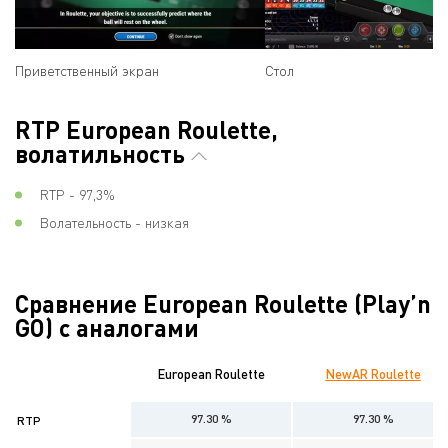
Приветственный экран
Стол
RTP European Roulette,
волатильность
RTP - 97,3%
Волательность - низкая
Сравнение European Roulette (Play’n
GO) с аналогами
European Roulette
NewAR Roulette
97.30 %
97.30 %
RTP