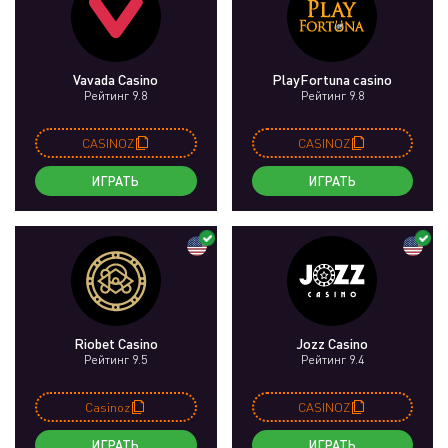
Vavada Casino
PlayFortuna casino
Рейтинг 9.8
Рейтинг 9.8
CASINOZ
CASINOZ
ИГРАТЬ
ИГРАТЬ
Riobet Casino
Jozz Casino
Рейтинг 9.5
Рейтинг 9.4
Casinoz
CASINOZ
ИГРАТЬ
ИГРАТЬ