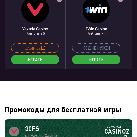
Vavada Casino
1Win Casino
Рейтинг 9.8
Рейтинг 8.2
CASINOZ
КОД НЕ НУЖЕН
ИГРАТЬ
ИГРАТЬ
Промокоды для бесплатной игры
промокод
30FS
CASINOZ
от Vavada Casino