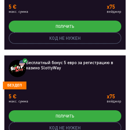
5 €
x75
макс. сумма
вейджер
ПОЛУЧИТЬ
КОД НЕ НУЖЕН
Бесплатный бонус 5 евро за регистрацию в
казино SlottyWay
БЕЗДЕП
5 €
x75
макс. сумма
вейджер
ПОЛУЧИТЬ
КОД НЕ НУЖЕН