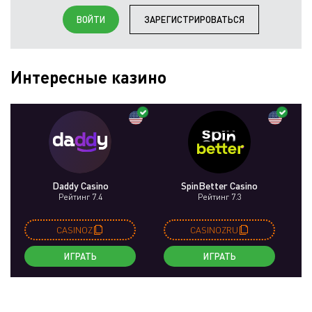
ВОЙТИ
ЗАРЕГИСТРИРОВАТЬСЯ
Интересные казино
Daddy Casino
SpinBetter Casino
Рейтинг 7.4
Рейтинг 7.3
CASINOZ
CASINOZRU
ИГРАТЬ
ИГРАТЬ