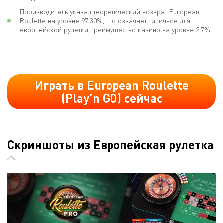
Производитель указал теоретический возврат European
Roulette на уровне 97,30%, что означает типичное для
европейской рулетки преимущество казино на уровне 2,7%.
Играть в European Roulette
(Play’n GO) сейчас
Скриншоты из Европейская рулетка