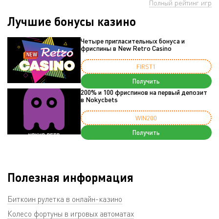
Полный рейтинг игр
Лучшие бонусы казино
Четыре пригласительных бонуса и
фриспины в New Retro Casino
FIRST1
Получить
200% и 100 фриспинов на первый депозит
в Nokycbets
WIN200
Получить
Полезная информация
Биткоин рулетка в онлайн-казино
Колесо фортуны в игровых автоматах