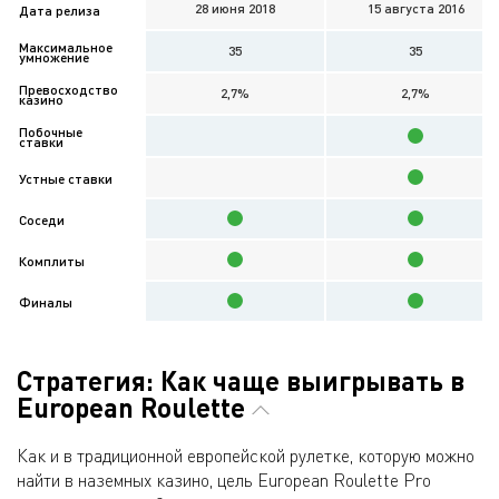
28 июня 2018
15 августа 2016
Дата релиза
Максимальное
35
35
умножение
Превосходство
2,7%
2,7%
казино
Побочные
ставки
Устные ставки
Соседи
Комплиты
Финалы
Стратегия: Как чаще выигрывать в
European Roulette
Как и в традиционной европейской рулетке, которую можно
найти в наземных казино, цель European Roulette Pro