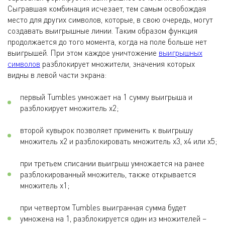
Сыгравшая комбинация исчезает, тем самым освобождая
место для других символов, которые, в свою очередь, могут
создавать выигрышные линии. Таким образом функция
продолжается до того момента, когда на поле больше нет
выигрышей. При этом каждое уничтожение
выигрышных
символов
разблокирует множители, значения которых
видны в левой части экрана:
первый Tumbles умножает на 1 сумму выигрыша и
разблокирует множитель х2;
второй кувырок позволяет применить к выигрышу
множитель х2 и разблокировать множитель х3, х4 или х5;
при третьем списании выигрыш умножается на ранее
разблокированный множитель, также открывается
множитель x1;
при четвертом Tumbles выигранная сумма будет
умножена на 1, разблокируется один из множителей –