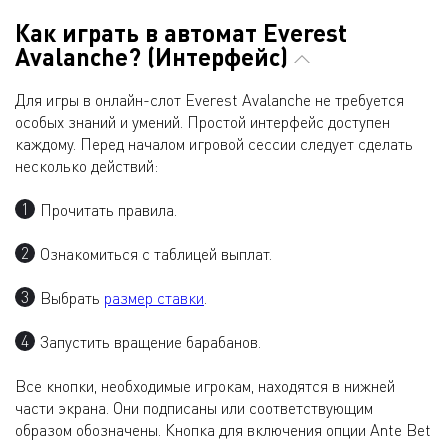
Как играть в автомат Everest
Avalanche? (Интерфейс)
Для игры в онлайн-слот Everest Avalanche не требуется
особых знаний и умений. Простой интерфейс доступен
каждому. Перед началом игровой сессии следует сделать
несколько действий:
Прочитать правила.
Ознакомиться с таблицей выплат.
Выбрать
размер ставки
.
Запустить вращение барабанов.
Все кнопки, необходимые игрокам, находятся в нижней
части экрана. Они подписаны или соответствующим
образом обозначены. Кнопка для включения опции Ante Bet