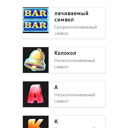
лачиваемый
символ
Среднеоплачиваемый
символ
Колокол
Низкооплачиваемый
символ
A
Низкооплачиваемый
символ
K