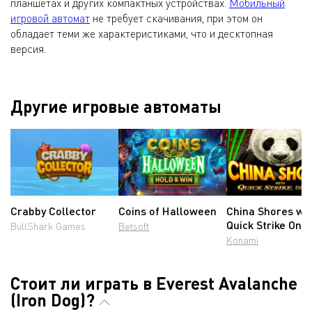
планшетах и других компактных устройствах.
Мобильный
игровой автомат
не требует скачивания, при этом он
обладает теми же характеристиками, что и десктопная
версия.
Другие игровые автоматы
Crabby Collector
Coins of Halloween
China Shores wi
Quick Strike Onli
BullShark Games
Betsoft
Konami
Стоит ли играть в Everest Avalanche
(Iron Dog)?