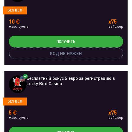
БЕЗДЕП
10 €
x75
макс. сумма
вейджер
ПОЛУЧИТЬ
КОД НЕ НУЖЕН
Бесплатный бонус 5 евро за регистрацию в
Lucky Bird Casino
БЕЗДЕП
5 €
x75
макс. сумма
вейджер