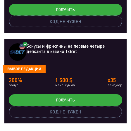
ПОЛУЧИТЬ
КОД НЕ НУЖЕН
Бонусы и фриспины на первые четыре
депозита в казино 1xBet
ВЫБОР РЕДАКЦИИ
200%
1 500 $
x35
бонус
макс. сумма
вейджер
ПОЛУЧИТЬ
КОД НЕ НУЖЕН