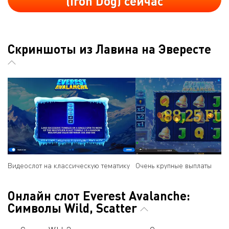
(Iron Dog) сейчас
Скриншоты из Лавина на Эвересте
Видеослот на классическую тематику
Очень крупные выплаты
Онлайн слот Everest Avalanche:
Символы Wild, Scatter