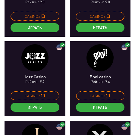
Рейтинг 9.8
Рейтинг 9.8
CASINOZ
CASINOZ
ИГРАТЬ
ИГРАТЬ
Jozz Casino
Booi casino
Рейтинг 9.4
Рейтинг 9.4
CASINOZ
CASINOZ
ИГРАТЬ
ИГРАТЬ