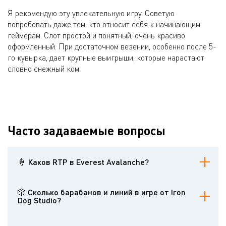
Я рекомендую эту увлекательную игру. Советую
попробовать даже тем, кто относит себя к начинающим
геймерам. Слот простой и понятный, очень красиво
оформленный. При достаточном везении, особенно после 5-
го кувырка, дает крупные выигрыши, которые нарастают
словно снежный ком.
Часто задаваемые вопросы
🍦 Каков RTP в Everest Avalanche?
Уровень возврата игроку определен в диапазоне от 91 до 95%.
🎲 Сколько барабанов и линий в игре от Iron
Dog Studio?
В онлайн-слоте предлагается 5 барабанов в 3 ряда и 20