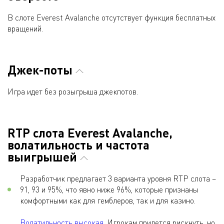
В слоте Everest Avalanche отсутствует функция бесплатных
вращений.
Джек-поты
Игра идет без розыгрыша джекпотов.
RTP слота Everest Avalanche,
волатильность и частота
выигрышей
Разработчик предлагает 3 варианта уровня RTP слота –
91, 93 и 95%, что явно ниже 96%, которые признаны
комфортными как для гемблеров, так и для казино.
Волатильность высокая.
Игрокам придется рискнуть, но