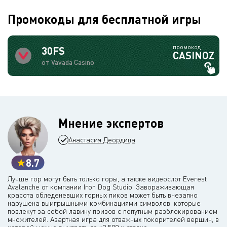
Промокоды для бесплатной игры
промокод
30FS
CASINOZ
от Vavada Casino
Мнение экспертов
Анастасия Деордица
8.7
Лучше гор могут быть только горы, а также видеослот Everest
Avalanche от компании Iron Dog Studio. Завораживающая
красота обледеневших горных пиков может быть внезапно
нарушена выигрышными комбинациями символов, которые
повлекут за собой лавину призов с попутным разблокированием
множителей. Азартная игра для отважных покорителей вершин, в