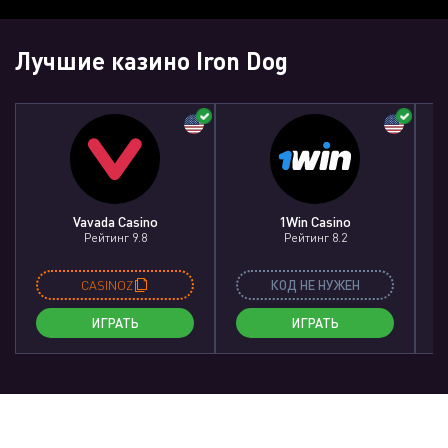
Лучшие казино Iron Dog
Vavada Casino
1Win Casino
Рейтинг 9.8
Рейтинг 8.2
CASINOZ
КОД НЕ НУЖЕН
ИГРАТЬ
ИГРАТЬ