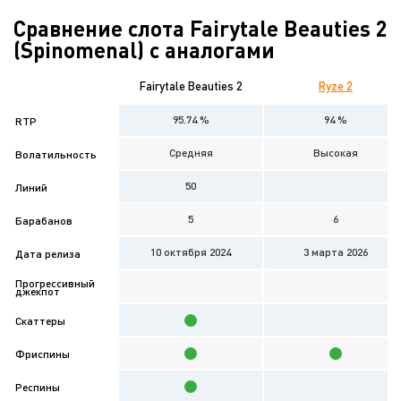
Сравнение слота Fairytale Beauties 2
(Spinomenal) с аналогами
Fairytale Beauties 2
Ryze 2
95.74 %
94 %
RTP
Средняя
Высокая
Волатильность
50
Линий
5
6
Барабанов
10 октября 2024
3 мартa 2026
Дата релиза
Прогрессивный
джекпот
Скаттеры
Фриспины
Респины