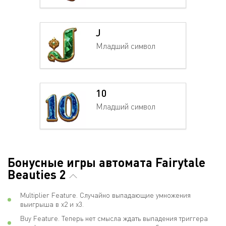
J
Младший символ
10
Младший символ
Бонусные игры автомата Fairytale
Beauties 2
Multiplier Feature. Случайно выпадающие умножения
выигрыша в х2 и х3.
Buy Feature. Теперь нет смысла ждать выпадения триггера