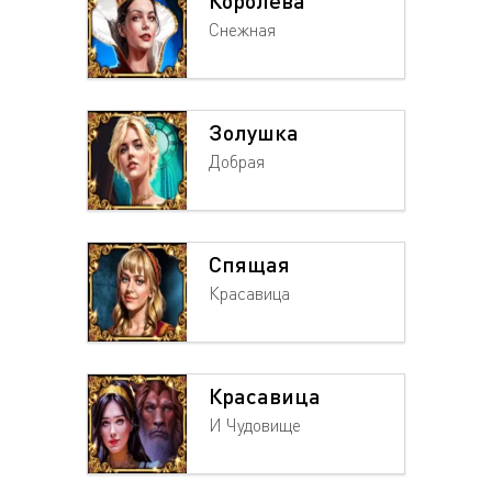
Королева
Снежная
Золушка
Добрая
Спящая
Красавица
Красавица
И Чудовище