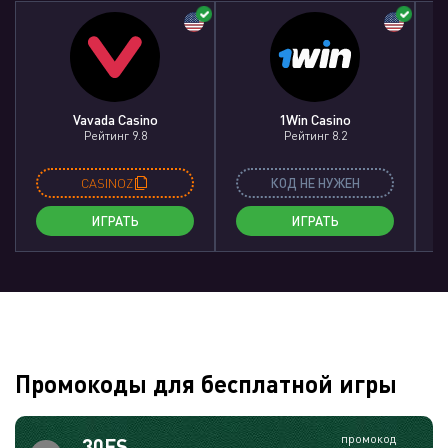
Vavada Casino
1Win Casino
Рейтинг 9.8
Рейтинг 8.2
CASINOZ
КОД НЕ НУЖЕН
ИГРАТЬ
ИГРАТЬ
Промокоды для бесплатной игры
промокод
30FS