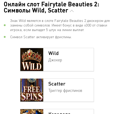
Онлайн слот Fairytale Beauties 2:
Символы Wild, Scatter
Знак Wild является в слоте Fairytale Beauties 2 джокером для
замены собой символов. Имеет бонус в виде х300 от ставки
игрока, если выпадет 5 штук на линии выплат.
Символ Scatter активирует фриспины.
Wild
Джокер
Scatter
Триггер фриспинов