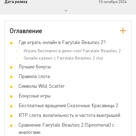
Дата релиза
10 октября 2024
Прогрессивный джекпот
Нет
Количество барабанов
5
Оглавление
Количество линий
50
Джокеры
Где играть онлайн в Fairytale Beauties 2?
Да
Играть бесплатно в демо-слот Fairytale Beauties 2
Скаттер
Да
Онлайн казино с Fairytale Beauties 2 slot
Игра по равным шансам
Нет
Лучшие бонусы
Бонусные игры
Free Spins, Extra Wilds, Bonus Game,
Правила слота
Respin, Multiplier, Stacked Wilds, Shifting
Wilds, Map Quest
Символы Wild, Scatter
Волатильность
Средняя
Бонусные игры
3D слот
Нет
Бесплатные вращения Сказочные Красавицы 2
Респины
Да
RTP слота, волатильность и частота выигрышей
Фриспины
Да
Сравнение Fairytale Beauties 2 (Spinomenal) с
Прогрессивные умножения
Нет
аналогами