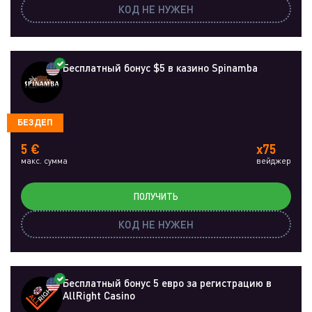
КОД НЕ НУЖЕН
Бесплатный бонус $5 в казино Spinamba
БЕЗДЕП
5 €
x75
макс. сумма
вейджер
ПОЛУЧИТЬ
КОД НЕ НУЖЕН
Бесплатный бонус 5 евро за регистрацию в
AllRight Casino