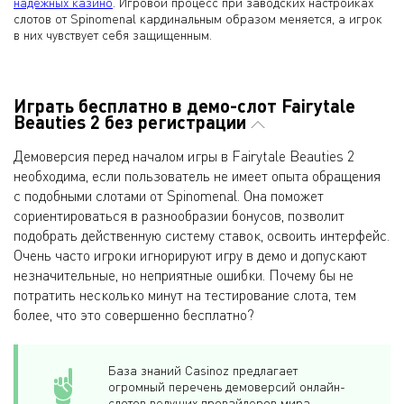
надежных казино
. Игровой процесс при заводских настройках
слотов от Spinomenal кардинальным образом меняется, а игрок
в них чувствует себя защищенным.
Играть бесплатно в демо-слот Fairytale
Beauties 2 без регистрации
Демоверсия перед началом игры в Fairytale Beauties 2
необходима, если пользователь не имеет опыта обращения
с подобными слотами от Spinomenal. Она поможет
сориентироваться в разнообразии бонусов, позволит
подобрать действенную систему ставок, освоить интерфейс.
Очень часто игроки игнорируют игру в демо и допускают
незначительные, но неприятные ошибки. Почему бы не
потратить несколько минут на тестирование слота, тем
более, что это совершенно бесплатно?
База знаний Casinoz предлагает
огромный перечень демоверсий онлайн-
слотов ведущих провайдеров мира.