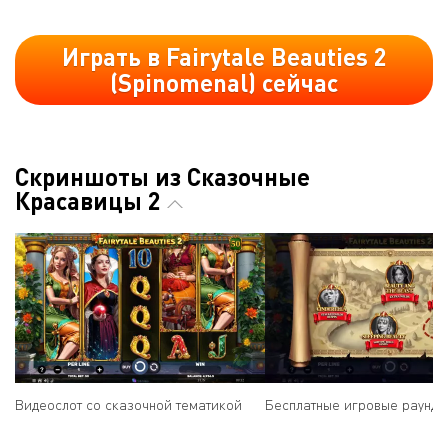
Играть в Fairytale Beauties 2
(Spinomenal) сейчас
Скриншоты из Сказочные
Красавицы 2
Видеослот со сказочной тематикой
Бесплатные игровые раунды