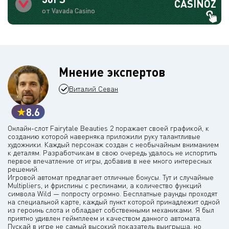
CASINOZ
от Vavada Casino
Мнение экспертов
Виталий Севан
8.6
Онлайн-слот Fairytale Beauties 2 поражает своей графикой, к
созданию которой наверняка приложили руку талантливые
художники. Каждый персонаж создан с необычайным вниманием
к деталям. Разработчикам в свою очередь удалось не испортить
первое впечатление от игры, добавив в нее много интересных
решений.
Игровой автомат предлагает отличные бонусы. Тут и случайные
Multipliers, и фриспины с респинами, а количество функций
символа Wild — попросту огромно. Бесплатные раунды проходят
на специальной карте, каждый пункт которой принадлежит одной
из героинь слота и обладает собственными механиками. Я был
приятно удивлен геймплеем и качеством данного автомата.
Пускай в игре не самый высокий показатель выигрыша, но