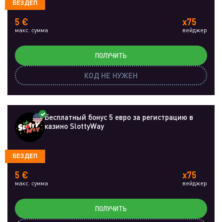
БЕЗДЕП
5 €
x75
макс. сумма
вейджер
ПОЛУЧИТЬ
КОД НЕ НУЖЕН
Бесплатный бонус 5 евро за регистрацию в
казино SlottyWay
БЕЗДЕП
5 €
x75
макс. сумма
вейджер
ПОЛУЧИТЬ