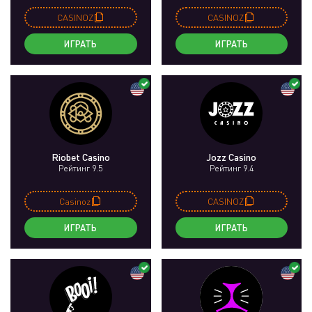
CASINOZ
CASINOZ
ИГРАТЬ
ИГРАТЬ
Riobet Casino
Jozz Casino
Рейтинг 9.5
Рейтинг 9.4
Casinoz
CASINOZ
ИГРАТЬ
ИГРАТЬ