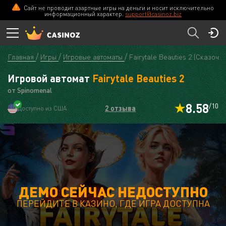
Сайт не проводит азартные игры на деньги и носит исключительно
информационный характер.
support@casinoz.biz
Главная
Игры
Игровые автоматы
Fairytale Beauties 2 (Сказочн
Игровой автомат
Fairytale Beauties 2
от Spinomenal
8.58
/10
2 отзыва
Доступно из США
ДЕМО СЕЙЧАС НЕДОСТУПНО
ПЕРЕЙДИТЕ В КАЗИНО, ГДЕ ИГРА ДОСТУПНА