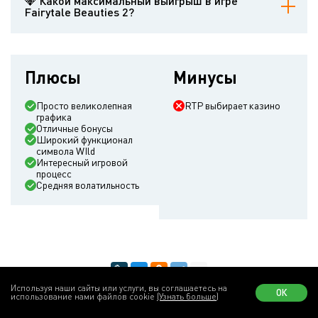
💎 Какой максимальный выигрыш в игре
Fairytale Beauties 2?
х900 от ставки игрока в текущем раунде
Плюсы
Минусы
Просто великолепная
RTP выбирает казино
графика
Отличные бонусы
Широкий функционал
символа WIld
Интересный игровой
процесс
Средняя волатильность
Используя наши сайты или услуги, вы соглашаетесь на
ОК
использование нами файлов cookie
(Узнать больше)