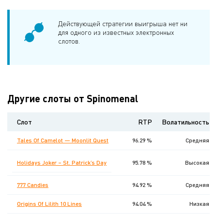
Действующей стратегии выигрыша нет ни
для одного из известных электронных
слотов.
Другие слоты от Spinomenal
Слот
RTP
Волатильность
Tales Of Camelot — Moonlit Quest
96.29 %
Средняя
Holidays Joker – St. Patrick’s Day
95.78 %
Высокая
777 Candies
94.92 %
Средняя
Origins Of Lilith 10 Lines
94.04 %
Низкая