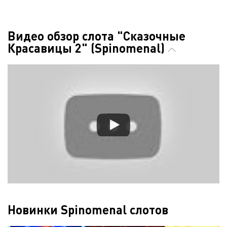
Видео обзор слота "Сказочные
Красавицы 2" (Spinomenal)
Новинки Spinomenal слотов