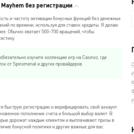
r Mayhem без регистрации
ость и частоту активации бонусных функций без денежных
ений по времени, используя для ставок кредиты. Я делаю
нее. Обычно хватает 500–700 вращений, чтобы
истику.
обязательно изучите коллекцию игр на Casinoz, где
ок от Spinomenal и других провайдеров.
С
И
К
Ф
И
ти быструю регистрацию и верифицировать свой аккаунт.
новенное пополнение счета и большой выбор валют. В
торые дорожат каждым клиентом и выплачивают призы в
личие бонусной политики и другие важные для вас