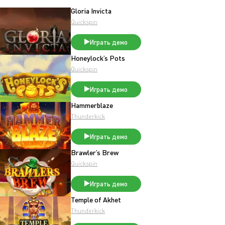
Gloria Invicta
Quickspin
Играть демо
Honeylock’s Pots
Quickspin
Играть демо
Hammerblaze
Thunderkick
Играть демо
Brawler’s Brew
Quickspin
Играть демо
Temple of Akhet
Thunderkick