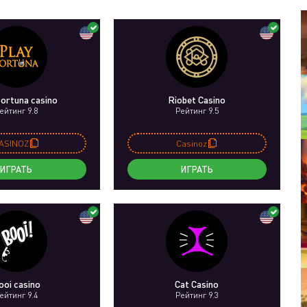
ortuna casino
Riobet Casino
ейтинг 9.8
Рейтинг 9.5
ASINOZ
Casinoz
ИГРАТЬ
ИГРАТЬ
ooi casino
Cat Casino
ейтинг 9.4
Рейтинг 9.3