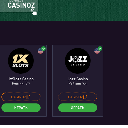
промокод
CASINOZ
1xSlots Casino
Jozz Casino
Рейтинг 7.7
Рейтинг 9.4
CASINOZ
CASINOZ
ИГРАТЬ
ИГРАТЬ