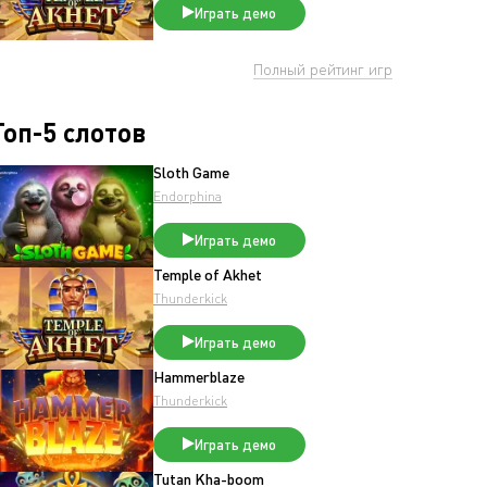
Играть демо
Полный рейтинг игр
Топ-5 слотов
Sloth Game
Endorphina
Играть демо
Temple of Akhet
Thunderkick
Играть демо
Hammerblaze
Thunderkick
Играть демо
Tutan Kha-boom