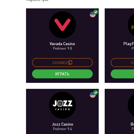
Vavada Casino
PlayF
Рейтинг 9.8
Р
CASINOZ
C
ИГРАТЬ
Jozz Casino
B
Рейтинг 9.4
Р