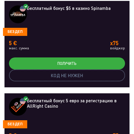
Бесплатный бонус $5 в казино Spinamba
БЕЗДЕП
5 €
x75
макс. сумма
вейджер
ПОЛУЧИТЬ
КОД НЕ НУЖЕН
Бесплатный бонус 5 евро за регистрацию в
AllRight Casino
БЕЗДЕП