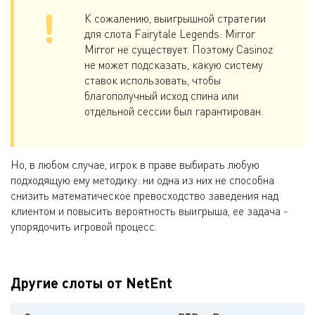
К сожалению, выигрышной стратегии
для слота Fairytale Legends: Mirror
Mirror не существует. Поэтому Casinoz
не может подсказать, какую систему
ставок использовать, чтобы
благополучный исход спина или
отдельной сессии был гарантирован.
Но, в любом случае, игрок в праве выбирать любую
подходящую ему методику: ни одна из них не способна
снизить математическое превосходство заведения над
клиентом и повысить вероятность выигрыша, ее задача -
упорядочить игровой процесс.
Другие слоты от NetEnt