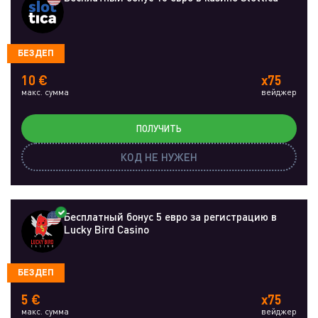
БЕЗДЕП
10 €
x75
макс. сумма
вейджер
ПОЛУЧИТЬ
КОД НЕ НУЖЕН
Бесплатный бонус 5 евро за регистрацию в
Lucky Bird Casino
БЕЗДЕП
5 €
x75
макс. сумма
вейджер