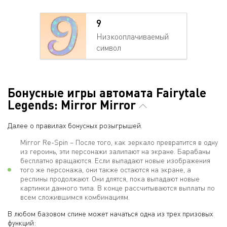
9
Низкооплачиваемый
символ
Бонусные игры автомата Fairytale
Legends: Mirror Mirror
Далее о правилах бонусных розыгрышей.
Mirror Re-Spin – После того, как зеркало превратится в одну
из героинь, эти персонажи залипают на экране. Барабаны
бесплатно вращаются. Если выпадают новые изображения
того же персонажа, они также остаются на экране, а
респины продолжают. Они длятся, пока выпадают новые
картинки данного типа. В конце рассчитываются выплаты по
всем сложившимся комбинациям.
В любом базовом спине может начаться одна из трех призовых
функций: