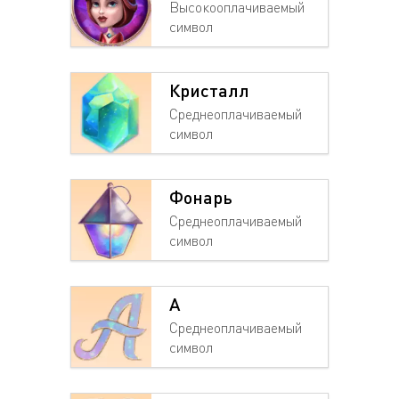
Высокооплачиваемый
символ
Кристалл
Среднеоплачиваемый
символ
Фонарь
Среднеоплачиваемый
символ
A
Среднеоплачиваемый
символ