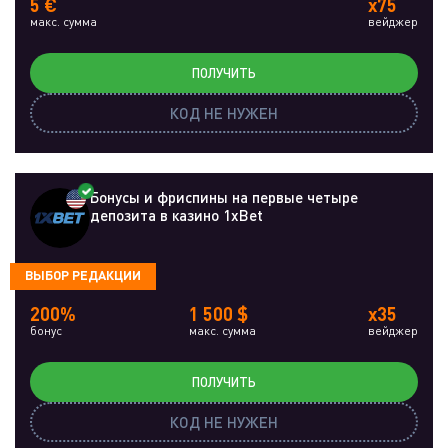
5 €
x75
макс. сумма
вейджер
ПОЛУЧИТЬ
КОД НЕ НУЖЕН
Бонусы и фриспины на первые четыре
депозита в казино 1xBet
ВЫБОР РЕДАКЦИИ
200%
1 500 $
x35
бонус
макс. сумма
вейджер
ПОЛУЧИТЬ
КОД НЕ НУЖЕН