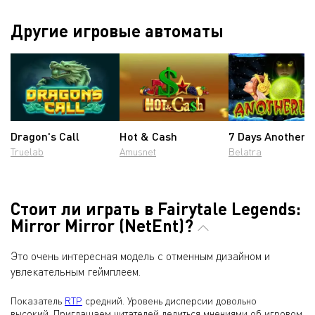
Другие игровые автоматы
Dragon's Call
Hot & Cash
7 Days Anotherl
Truelab
Amusnet
Belatra
Стоит ли играть в Fairytale Legends:
Mirror Mirror (NetEnt)?
Это очень интересная модель с отменным дизайном и
увлекательным геймплеем.
Показатель
RTP
средний. Уровень дисперсии довольно
высокий. Приглашаем читателей делиться мнениями об игровом