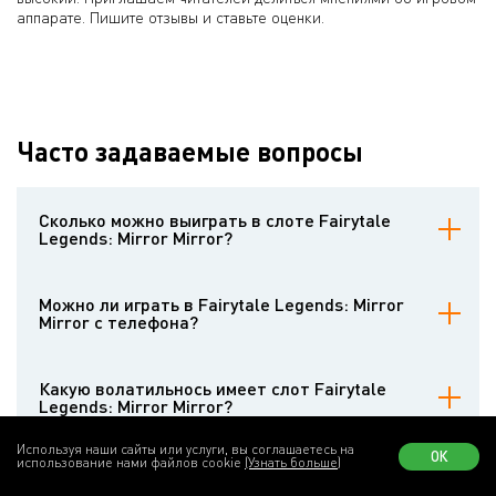
аппарате. Пишите отзывы и ставьте оценки.
Часто задаваемые вопросы
Сколько можно выиграть в слоте Fairytale
Legends: Mirror Mirror?
Максимальный выигрыш в слоте Fairytale Legends: Mirror Mirror
равен х150
Можно ли играть в Fairytale Legends: Mirror
Mirror с телефона?
Да, слот Fairytale Legends: Mirror Mirror имеет удобную
мобильную версию.
Какую волатильнось имеет слот Fairytale
Legends: Mirror Mirror?
Волатильность слота Fairytale Legends: Mirror Mirror низкая.
Используя наши сайты или услуги, вы соглашаетесь на
ОК
использование нами файлов cookie
(Узнать больше)