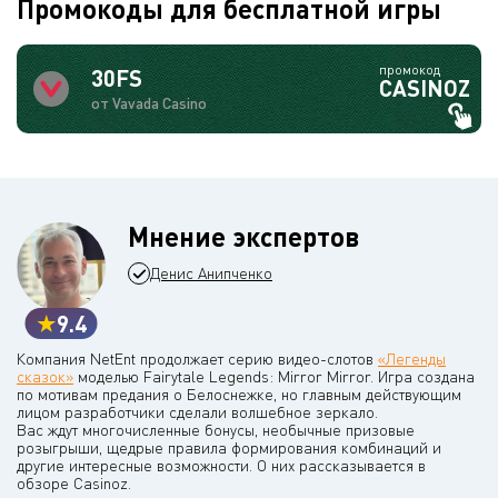
Промокоды для бесплатной игры
промокод
30FS
CASINOZ
от Vavada Casino
Мнение экспертов
Денис Анипченко
9.4
Компания NetEnt продолжает серию видео-слотов
«Легенды
сказок»
моделью Fairytale Legends: Mirror Mirror. Игра создана
по мотивам предания о Белоснежке, но главным действующим
лицом разработчики сделали волшебное зеркало.
Вас ждут многочисленные бонусы, необычные призовые
розыгрыши, щедрые правила формирования комбинаций и
другие интересные возможности. О них рассказывается в
обзоре Casinoz.