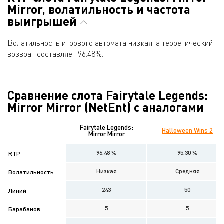
Mirror, волатильность и частота
выигрышей
Волатильность игрового автомата низкая, а теоретический
возврат составляет 96.48%.
Сравнение слота Fairytale Legends:
Mirror Mirror (NetEnt) с аналогами
Fairytale Legends:
Halloween Wins 2
Mirror Mirror
96.48 %
95.30 %
RTP
Низкая
Средняя
Волатильность
243
50
Линий
5
5
Барабанов