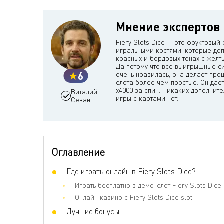
Мнение экспертов
Fiery Slots Dice — это фруктовы
игральными костями, которые доп
красных и бордовых тонах с желт
Да потому что все выигрышные с
6
очень нравилась, она делает про
слота более чем простые. Он дае
х4000 за спин. Никаких дополните
Виталий
игры с картами нет.
Севан
Оглавление
Где играть онлайн в Fiery Slots Dice?
Играть бесплатно в демо-слот Fiery Slots Dice
Онлайн казино с Fiery Slots Dice slot
Лучшие бонусы