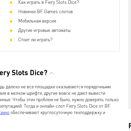
Как играть в Fiery Slots Dice?
Новинки BF Games слотов
Мобильная версия
Другие игровые автоматы
Стоит ли играть?
ery Slots Dice?
едь далеко не все площадки оказываются порядочными.
вия в мелком шрифте, другие вовсе не дают вывести
ные. Чтобы этих проблем не было, нужно доверять только
путацией. Тогда и онлайн-слот Fiery Slots Dice от BF
зино
обеспечивают круглосуточную техподдержку и