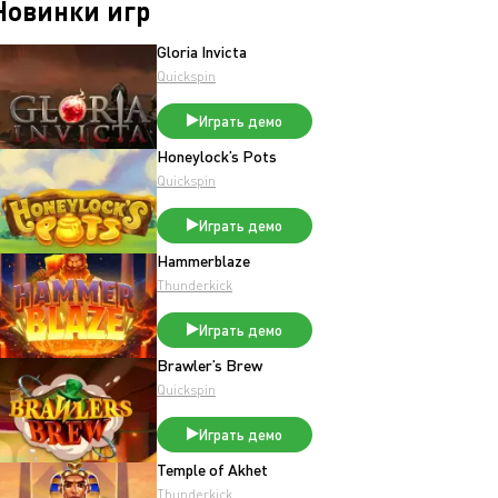
Новинки игр
Gloria Invicta
Quickspin
Играть демо
Honeylock’s Pots
Quickspin
Играть демо
Hammerblaze
Thunderkick
Играть демо
Brawler’s Brew
Quickspin
Играть демо
Temple of Akhet
Thunderkick