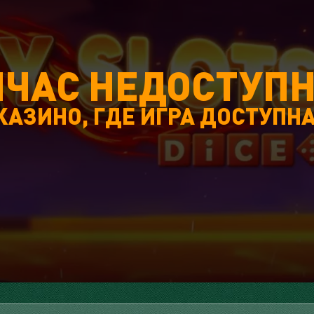
ЙЧАС НЕДОСТУП
КАЗИНО, ГДЕ ИГРА ДОСТУПН