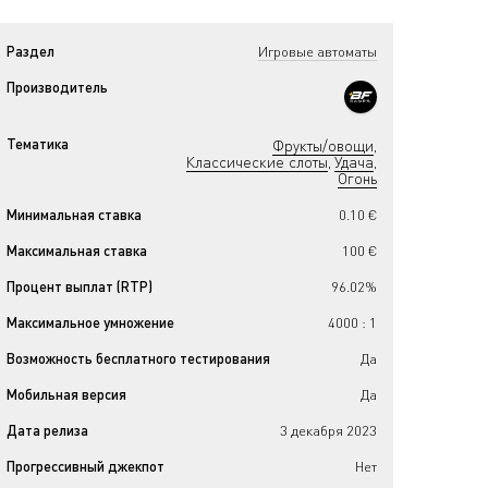
Раздел
Игровые автоматы
Производитель
Тематика
Фрукты/овощи
,
Классические слоты
Удача
,
,
Огонь
Минимальная ставка
0.10 €
Максимальная ставка
100 €
Процент выплат (RTP)
96.02%
Максимальное умножение
4000 : 1
Возможность бесплатного тестирования
Да
Мобильная версия
Да
Дата релиза
3 декабря 2023
Прогрессивный джекпот
Нет