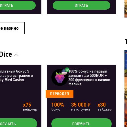
ИГРАТЬ
ИГРАТЬ
е казино
 Dice
платный бонус 5
100% бонус на первый
о за регистрацию в
депозит до 500EUR +
ky Bird Casino
200 фриспинов в казино
Малина
ПЕРВОДЕП
x75
100%
35 000 ₽
x30
вейджер
бонус
макс. сумма
вейджер
ОЛУЧИТЬ
ПОЛУЧИТЬ