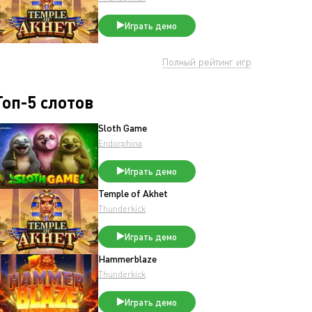
Играть демо
Полный рейтинг игр
Топ-5 слотов
Sloth Game
Endorphina
Играть демо
Temple of Akhet
Thunderkick
Играть демо
Hammerblaze
Thunderkick
Играть демо