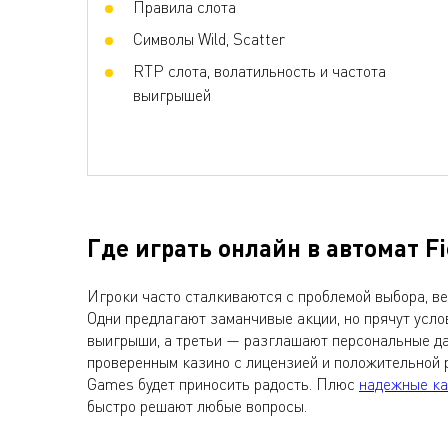
Правила слота
Символы Wild, Scatter
RTP слота, волатильность и частота
выигрышей
Где играть онлайн в автомат Fi
Игроки часто сталкиваются с проблемой выбора, в
Одни предлагают заманчивые акции, но прячут усло
выигрыши, а третьи — разглашают персональные дан
проверенным казино с лицензией и положительной ре
Games будет приносить радость. Плюс
надежные ка
быстро решают любые вопросы.