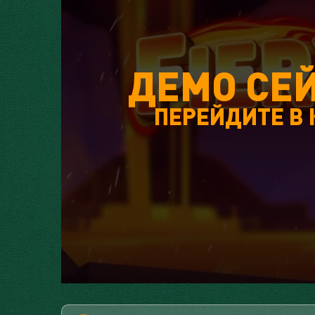
ДЕМО СЕ
ПЕРЕЙДИТЕ В 