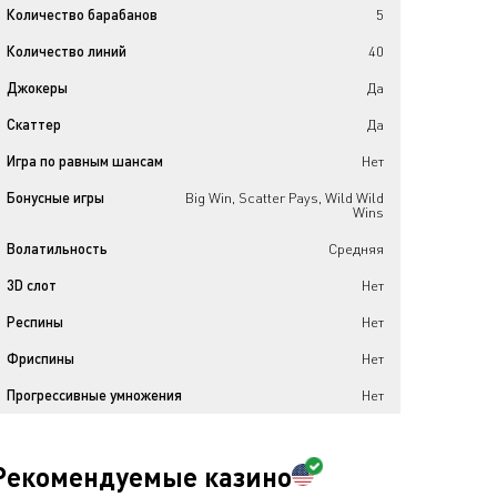
Количество барабанов
5
Количество линий
40
Джокеры
Да
Скаттер
Да
Игра по равным шансам
Нет
Бонусные игры
Big Win, Scatter Pays, Wild Wild
Wins
Волатильность
Средняя
3D слот
Нет
Респины
Нет
Фриспины
Нет
Прогрессивные умножения
Нет
Рекомендуемые казино