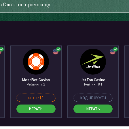
1хСлотс по промокоду
MostBet Casino
JetTon Casino
Рейтинг 7.2
Рейтинг 8.1
BETOZ
КОД НЕ НУЖЕН
ИГРАТЬ
ИГРАТЬ