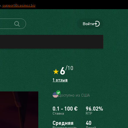
р.
support@casinoz.biz
Войти
6
/10
1 отзыв
Доступно из США
0.1 - 100 €
96.02%
Ставка
RTP
Средняя
40
Волатильность
Линий