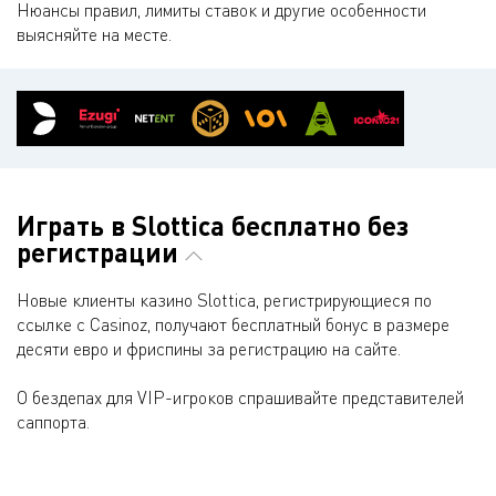
Нюансы правил, лимиты ставок и другие особенности
выясняйте на месте.
Играть в Slottica бесплатно без
регистрации
Новые клиенты казино Slottica, регистрирующиеся по
ссылке с Casinoz, получают бесплатный бонус в размере
десяти евро и фриспины за регистрацию на сайте.
О бездепах для VIP-игроков спрашивайте представителей
саппорта.