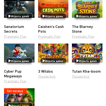
Играть демо
Играть демо
Играть демо
Sanatorium
Caishen’s Cash
The Blarney
Secrets
Pots
Stone
Pragmatic Play
Pragmatic Play
Pragmatic Play
Играть демо
Играть демо
Играть демо
Cyber Pup
3 Wildos
Tutan Kha-boom
Megaways
Thunderkick
Thunderkick
Pragmatic Play
Хит месяца
Играть демо