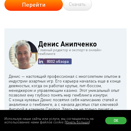
В лайв-казино представлены популярные азартные игры с
Перейти
Скачать
настоящими дилерами.
Денис Анипченко
Главный редактор и эксперт в онлайн-
гемблинге
8002 обзора
Денис — настоящий профессионал с многолетним опытом в
индустрии азартных игр. Его карьера началась еще в конце
девяностых, когда он работал крупье, пит-боссом,
менеджером и управляющим казино. Этот уникальный опыт
позволил ему глубоко понять мир гемблинга изнутри.
С конца нулевых Денис посвятил себя написанию статей и
аналитики о гемблинге, а с начала десятых стал ключевой
фигурой в команде Casinoz. Здесь он не только пишет и
редактирует материалы, но и создает обзоры, делится
экспертизой и помогает читателям разобраться в тонкостях
Используя наши сайты или услуги, вы соглашаетесь на
ОК
использование нами файлов cookie
(Узнать больше)
азартных игр.
Денис сочетает в себе практический опыт и глубокие