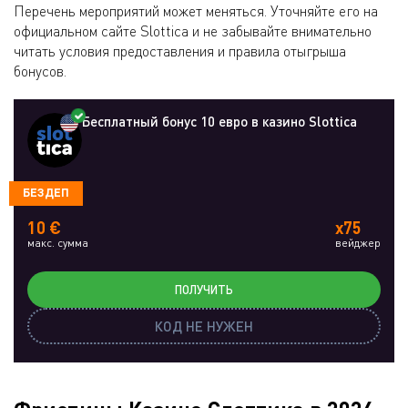
Перечень мероприятий может меняться. Уточняйте его на
официальном сайте Slottica и не забывайте внимательно
читать условия предоставления и правила отыгрыша
бонусов.
Бесплатный бонус 10 евро в казино Slottica
БЕЗДЕП
10 €
x75
макс. сумма
вейджер
ПОЛУЧИТЬ
КОД НЕ НУЖЕН