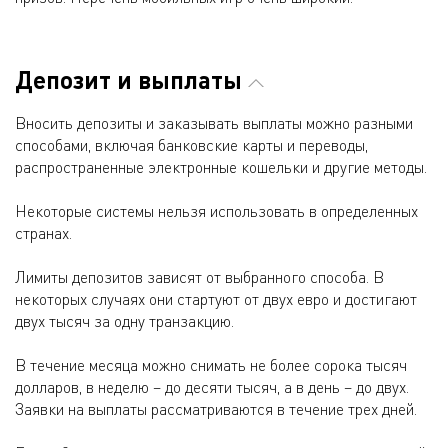
Депозит и выплаты
Вносить депозиты и заказывать выплаты можно разными
способами, включая банковские карты и переводы,
распространенные электронные кошельки и другие методы.
Некоторые системы нельзя использовать в определенных
странах.
Лимиты депозитов зависят от выбранного способа. В
некоторых случаях они стартуют от двух евро и достигают
двух тысяч за одну транзакцию.
В течение месяца можно снимать не более сорока тысяч
долларов, в неделю – до десяти тысяч, а в день – до двух.
Заявки на выплаты рассматриваются в течение трех дней.