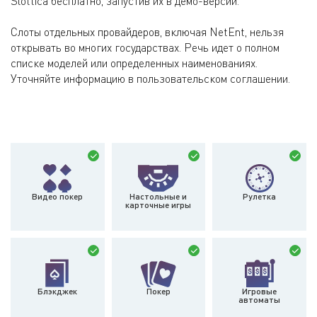
Slottica бесплатно, запустив их в демо-версии.
Слоты отдельных провайдеров, включая NetEnt, нельзя
открывать во многих государствах. Речь идет о полном
списке моделей или определенных наименованиях.
Уточняйте информацию в пользовательском соглашении.
Видео покер
Настольные и
Рулетка
карточные игры
Блэкджек
Покер
Игровые
автоматы