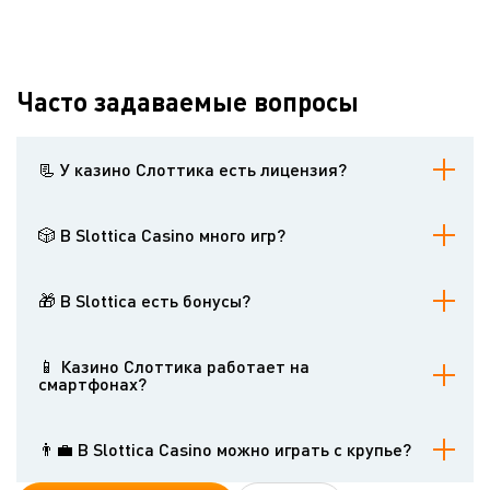
Часто задаваемые вопросы
📃 У казино Слоттика есть лицензия?
Да, оно работает по лицензии Кюрасао.
🎲 В Slottica Casino много игр?
Казино порадует вас огромной подборкой видеослотов многих
знаменитых марок и азартными играми других жанров.
🎁 В Slottica есть бонусы?
Зарегистрируйтесь в онлайн-казино по ссылке с Casinoz, чтобы
получить бесплатный бонус и фриспины. Далее вы сможете
📱 Казино Слоттика работает на
получать депозитные бонусы и участвовать во многих других
смартфонах?
акциях.
Интерфейс отлично подходит для мобильных устройств. Эта
версия ничем не хуже варианта для компьютеров.
👨‍💼 В Slottica Casino можно играть с крупье?