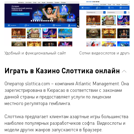
Удобный и функциональный сайт
Сотни видеослотов и других
Играть в Казино Слоттика онлайн
Оператор slottica.com – компания Atlantic Management. Она
зарегистрирована в Кюрасао в соответствии с законами
данной страны и предоставляет услуги по лицензии
местного регулятора гемблинга.
Слоттика предлагает клиентам азартные игры большинства
наиболее популярных разработчиков софта. Видеослоты и
модели других жанров запускаются в браузере.