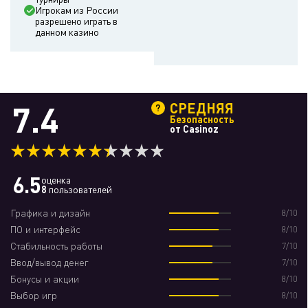
Игрокам из России
💳 Методы депозита
разрешено играть в
+3
данном казино
🏧 Методы вывода
Крипта (депозит/вывод)
+7
7.4
СРЕДНЯЯ
💰 Минимальная сумма депозита
2 $
Безопасность
от Casinoz
Минимальная сумма вывода
10 $
Верификация при выводе
Да
6.5
🙅 Разрешено самоисключение
Да
оценка
8
пользователей
Графика и дизайн
8/10
Контактные данные
ПО и интерфейс
8/10
Стабильность работы
7/10
💁 Живой чат
Да
Ввод/вывод денег
7/10
Бонусы и акции
8/10
Служба поддержки
E-mail поддержки
Выбор игр
8/10