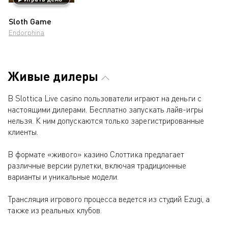
Sloth Game
Endorphina
Живые дилеры
В Slottica Live casino пользователи играют на деньги с
настоящими дилерами. Бесплатно запускать лайв-игры
нельзя. К ним допускаются только зарегистрированные
клиенты.
В формате «живого» казино Слоттика предлагает
различные версии рулетки, включая традиционные
варианты и уникальные модели.
Трансляция игрового процесса ведется из студий Ezugi, а
также из реальных клубов.