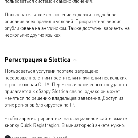
пользоваться системой самоисключения.
Пользовательское соглашение содержит подробное
описание всех правил и условий. Приоритетная версия
опубликована на английском. Также доступны варианты на
нескольких других языках.
Регистрация в Slottica
Пользоваться услугами портале запрещено
несовершеннолетним посетителям и жителям нескольких
стран, включая США. Перечень исключенных государств
прилагается к обзору Slottica casino, однако он может
меняться по решению владельцев заведения. Доступ из
этих регионов блокируется по IP.
Чтобы зарегистрироваться на официальном сайте, жмите
кнопку Quick Registragion. В миниатюрной анкете нужно: