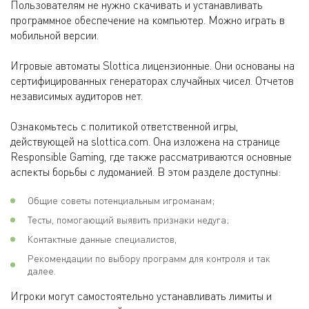
Пользователям не нужно скачивать и устанавливать
программное обеспечение на компьютер. Можно играть в
мобильной версии.
Игровые автоматы Slottica лицензионные. Они основаны на
сертифицированных генераторах случайных чисел. Отчетов
независимых аудиторов нет.
Ознакомьтесь с политикой ответственной игры,
действующей на slottica.com. Она изложена на странице
Responsible Gaming, где также рассматриваются основные
аспекты борьбы с лудоманией. В этом разделе доступны:
Общие советы потенциальным игроманам;
Тесты, помогающий выявить признаки недуга;
Контактные данные специалистов,
Рекомендации по выбору программ для контроля и так
далее.
Игроки могут самостоятельно устанавливать лимиты и