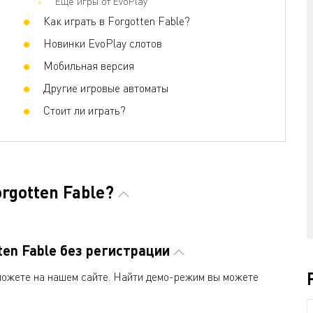
Еще игры от EvoPlay
Как играть в Forgotten Fable?
Новинки EvoPlay слотов
Мобильная версия
Другие игровые автоматы
Стоит ли играть?
orgotten Fable?
ten Fable без регистрации
можете на нашем сайте. Найти демо-режим вы можете