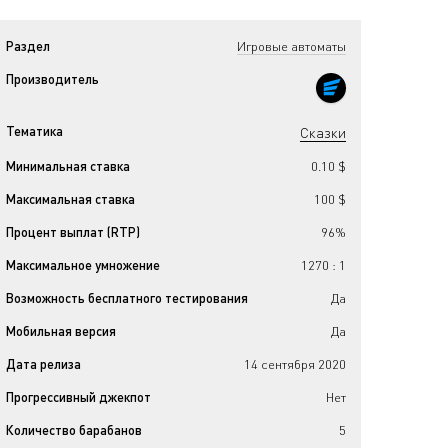
Раздел
Игровые автоматы
Производитель
Тематика
Сказки
Минимальная ставка
0.10 $
Максимальная ставка
100 $
Процент выплат (RTP)
96%
Максимальное умножение
1270 : 1
Возможность бесплатного тестирования
Да
Мобильная версия
Да
Дата релиза
14 сентября 2020
Прогрессивный джекпот
Нет
Количество барабанов
5