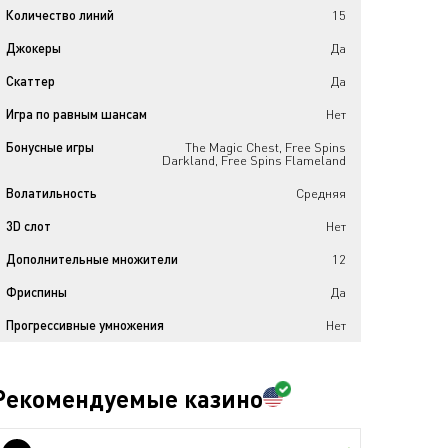
Количество линий
15
Джокеры
Да
Скаттер
Да
Игра по равным шансам
Нет
Бонусные игры
The Magic Chest, Free Spins
Darkland, Free Spins Flameland
Волатильность
Средняя
3D слот
Нет
Дополнительные множители
12
Фриспины
Да
Прогрессивные умножения
Нет
Рекомендуемые казино