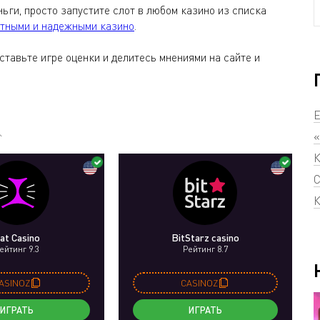
ньги, просто запустите слот в любом казино из списка
тными и надежными казино
.
ставьте игре оценки и делитесь мнениями на сайте и
Е
«
К
С
К
at Casino
BitStarz casino
ейтинг 9.3
Рейтинг 8.7
ASINOZ
CASINOZ
ИГРАТЬ
ИГРАТЬ