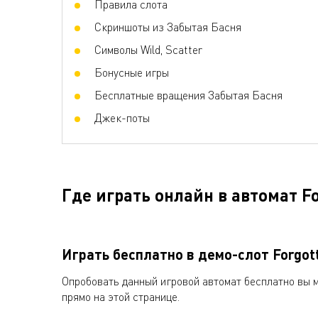
Правила слота
Скриншоты из Забытая Басня
Символы Wild, Scatter
Бонусные игры
Бесплатные вращения Забытая Басня
Джек-поты
Где играть онлайн в автомат F
Играть бесплатно в демо-слот Forgot
Опробовать данный игровой автомат бесплатно вы 
прямо на этой странице.