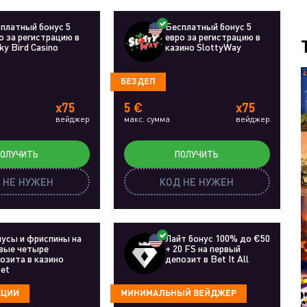
платный бонус 5
Бесплатный бонус 5
о за регистрацию в
евро за регистрацию в
ky Bird Casino
казино SlottyWay
БЕЗДЕП
x75
5 €
x75
вейджер
макс. сумма
вейджер
ОЛУЧИТЬ
ПОЛУЧИТЬ
 НЕ НУЖЕН
КОД НЕ НУЖЕН
усы и фриспины на
Лайт бонус 100% до €50
вые четыре
+ 20 FS на первый
озита в казино
депозит в Bet It All
et
КЦИИ
МИНИМАЛЬНЫЙ ВЕЙДЖЕР