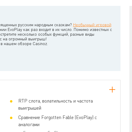
освященных русским народным сказкам?
Необычный игровой
нии EvoPlay как раз входит в их число. Помимо известных с
встретите несколько особых функций, разные виды
нс на огромный выигрыш!
 в нашем обзоре Casinoz.
RTP слота, волатильность и частота
выигрышей
Сравнение Forgotten Fable (EvoPlay) с
аналогами