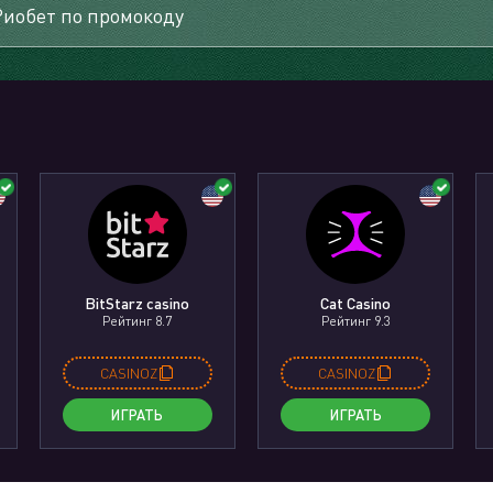
Риобет по промокоду
BitStarz casino
Cat Casino
Рейтинг 8.7
Рейтинг 9.3
CASINOZ
CASINOZ
ИГРАТЬ
ИГРАТЬ