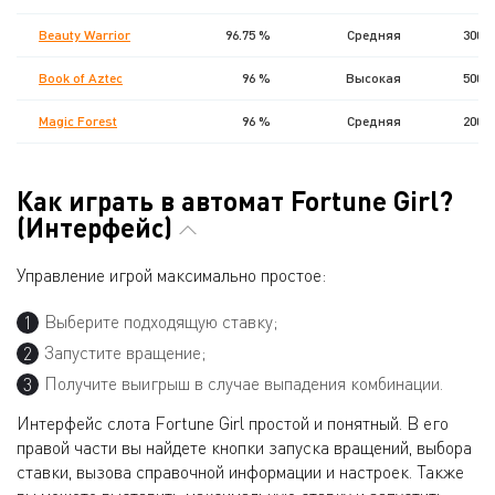
Beauty Warrior
96.75 %
Средняя
3000
Book of Aztec
96 %
Высокая
5000
Magic Forest
96 %
Средняя
2000
Как играть в автомат Fortune Girl?
(Интерфейс)
Управление игрой максимально простое:
Выберите подходящую ставку;
Запустите вращение;
Получите выигрыш в случае выпадения комбинации.
Интерфейс слота Fortune Girl простой и понятный. В его
правой части вы найдете кнопки запуска вращений, выбора
ставки, вызова справочной информации и настроек. Также