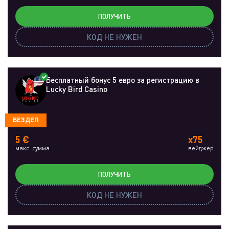
ПОЛУЧИТЬ
КОД НЕ НУЖЕН
Бесплатный бонус 5 евро за регистрацию в
Lucky Bird Casino
БЕЗДЕП
5 €
x75
макс. сумма
вейджер
ПОЛУЧИТЬ
КОД НЕ НУЖЕН