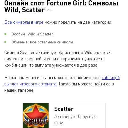
Онлайн слот Fortune Girl: Символы
Wild, Scatter
Все символы в игре
можно поделить на две категории:
Особые: Wild и Scatter;
Обычные: все остальные символы.
Символ Scatter активирует фриспины, а Wild является
символом-заменой, и если он принимает участие в
комбинации, то выплата умножается в два раза.
В главном меню игры вы можете ознакомиться с
таблицей
выплат игрового автомата
. Также вы можете найти ее в
нашей галерее.
Scatter
Активирует бонусную
игру