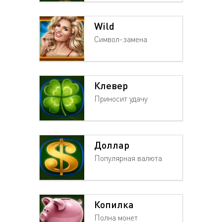
Wild
Символ-замена
Клевер
Приносит удачу
Доллар
Популярная валюта
Копилка
Полна монет