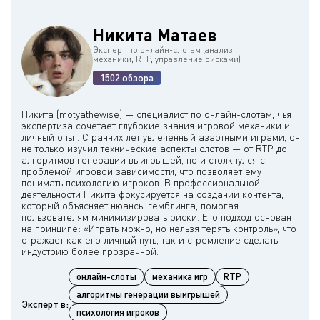
Никита Матаев
Эксперт по онлайн-слотам (анализ
механики, RTP, управление рисками)
1502 обзора
Никита (motyathewise) — специалист по онлайн-слотам, чья
экспертиза сочетает глубокие знания игровой механики и
личный опыт. С ранних лет увлеченный азартными играми, он
не только изучил технические аспекты слотов — от RTP до
алгоритмов генерации выигрышей, но и столкнулся с
проблемой игровой зависимости, что позволяет ему
понимать психологию игроков. В профессиональной
деятельности Никита фокусируется на создании контента,
который объясняет нюансы гемблинга, помогая
пользователям минимизировать риски. Его подход основан
на принципе: «Играть можно, но нельзя терять контроль», что
отражает как его личный путь, так и стремление сделать
онлайн-слоты
механика игр
RTP
алгоритмы генерации выигрышей
Эксперт в:
психология игроков