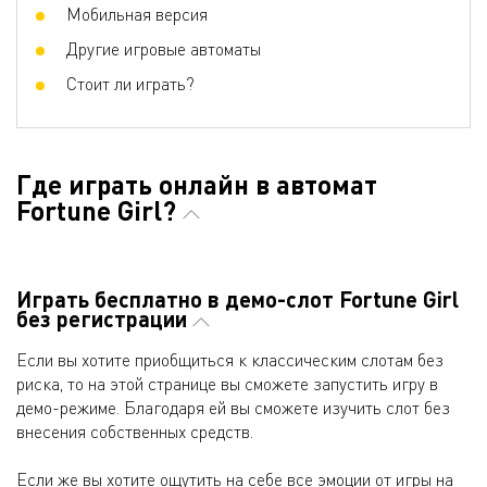
Мобильная версия
Другие игровые автоматы
Стоит ли играть?
Где играть онлайн в автомат
Fortune Girl?
Играть бесплатно в демо-слот Fortune Girl
без регистрации
Если вы хотите приобщиться к классическим слотам без
риска, то на этой странице вы сможете запустить игру в
демо-режиме. Благодаря ей вы сможете изучить слот без
внесения собственных средств.
Если же вы хотите ощутить на себе все эмоции от игры на