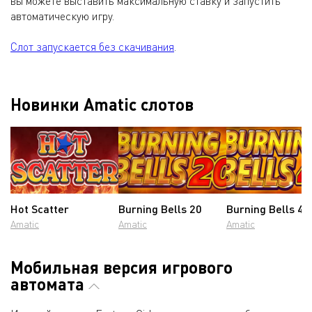
вы можете выставить максимальную ставку и запустить
автоматическую игру.
Слот запускается без скачивания
.
Новинки Amatic слотов
Hot Scatter
Burning Bells 20
Burning Bells 40
Amatic
Amatic
Amatic
Мобильная версия игрового
автомата