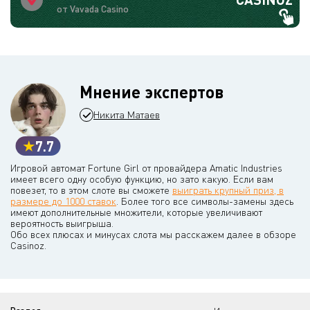
от Vavada Casino
Мнение экспертов
Никита Матаев
7.7
Игровой автомат Fortune Girl от провайдера Amatic Industries
имеет всего одну особую функцию, но зато какую. Если вам
повезет, то в этом слоте вы сможете
выиграть крупный приз, в
размере до 1000 ставок
. Более того все символы-замены здесь
имеют дополнительные множители, которые увеличивают
вероятность выигрыша.
Обо всех плюсах и минусах слота мы расскажем далее в обзоре
Casinoz.