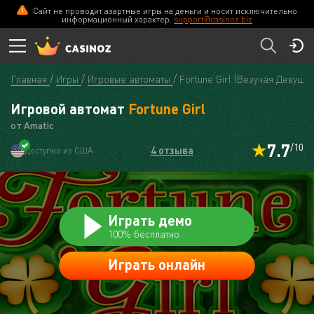
Сайт не проводит азартные игры на деньги и носит исключительно
CASINOZ
ПЕРЕЙТИ
информационный характер.
support@casinoz.biz
Главная
Игры
Игровые автоматы
Fortune Girl (Везучая Девушка
Игровой автомат
Fortune Girl
от Amatic
7.7
/10
4 отзыва
Доступно из США
Играть демо
100% бесплатно
Играть онлайн