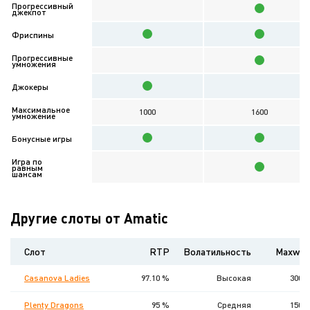
Прогрессивный
джекпот
Фриспины
Прогрессивные
умножения
Джокеры
Максимальное
1000
1600
умножение
Бонусные игры
Игра по
равным
шансам
Другие слоты от Amatic
Слот
RTP
Волатильность
Maxwin
Casanova Ladies
97.10 %
Высокая
3000
Plenty Dragons
95 %
Средняя
1500