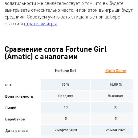
волатильности же свидетельствует о том, что вы будете
выигрывать относительно часто, и при этом выигрыши будут
средними. Советуем учитывать эти данные при выборе
ставки и
стратегии игры
.
Сравнение слота Fortune Girl
(Amatic) с аналогами
Fortune Girl
Sloth Game
96 %
96.08 %
RTP
Средняя
Высокая
Волатильность
10
30
Линий
5
5
Барабанов
2 мартa 2020
26 мая 2026
Дата релиза