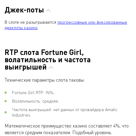
Джек-поты
В слоте не разыгрываются
прогрессивные или фиксированные
джекпоты казино
.
RTP слота Fortune Girl,
волатильность и частота
выигрышей
Технические параметры слота таковы:
Fortune Girl RTP: 96%;
Волатильность: средняя;
Частота выигрышей: нет данных от провайдера Amatic
Industries.
Математическое преимущество казино составляет 4%, что
является средним показателем. Подобный уровень