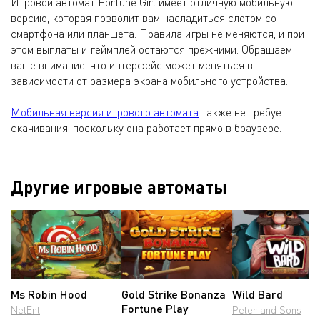
Игровой автомат Fortune Girl имеет отличную мобильную
версию, которая позволит вам насладиться слотом со
смартфона или планшета. Правила игры не меняются, и при
этом выплаты и геймплей остаются прежними. Обращаем
ваше внимание, что интерфейс может меняться в
зависимости от размера экрана мобильного устройства.
Мобильная версия игрового автомата
также не требует
скачивания, поскольку она работает прямо в браузере.
Другие игровые автоматы
Ms Robin Hood
Gold Strike Bonanza
Wild Bard
Fortune Play
NetEnt
Peter and Sons