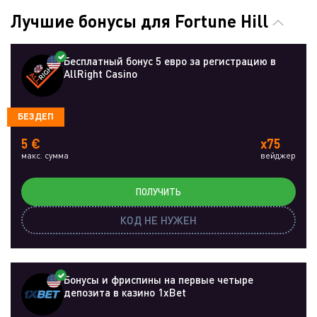
Лучшие бонусы для Fortune Hill
Бесплатный бонус 5 евро за регистрацию в
AllRight Casino
БЕЗДЕП
5 €
x75
макс. сумма
вейджер
ПОЛУЧИТЬ
КОД НЕ НУЖЕН
Бонусы и фриспины на первые четыре
депозита в казино 1xBet