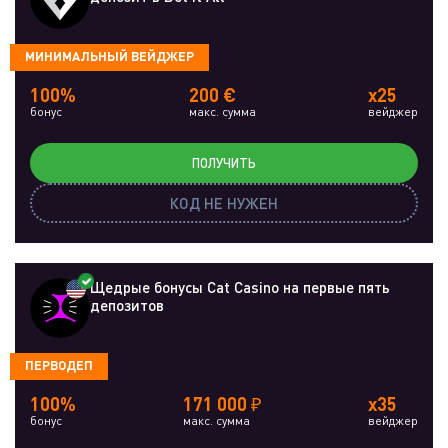
МИНИМАЛЬНЫЙ ВЕЙДЖЕР
100%
200 €
x25
бонус
макс. сумма
вейджер
ПОЛУЧИТЬ
КОД НЕ НУЖЕН
Щедрые бонусы Cat Casino на первые пять
депозитов
ПЕРВОДЕП
100%
171 000 ₽
x35
бонус
макс. сумма
вейджер