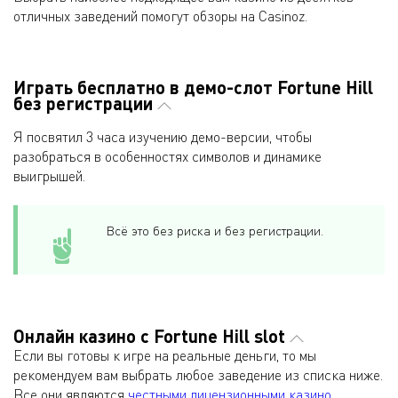
отличных заведений помогут обзоры на Casinoz.
Играть бесплатно в демо-слот Fortune Hill
без регистрации
Я посвятил 3 часа изучению демо-версии, чтобы
разобраться в особенностях символов и динамике
выигрышей.
Всё это без риска и без регистрации.
Онлайн казино с Fortune Hill slot
Если вы готовы к игре на реальные деньги, то мы
рекомендуем вам выбрать любое заведение из списка ниже.
Все они являются
честными лицензионными казино
.