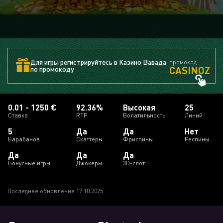
Для игры регистрируйтесь в Казино Вавада
промокод
CASINOZ
по промокоду
0.01 - 1250 €
92.36%
Высокая
25
Ставка
RTP
Волатильность
Линий
5
Да
Да
Нет
Барабанов
Скаттеры
Фриспины
Респины
Да
Да
Да
Бонусные игры
Джокеры
3D-слот
Последнее обновление 17.10.2025