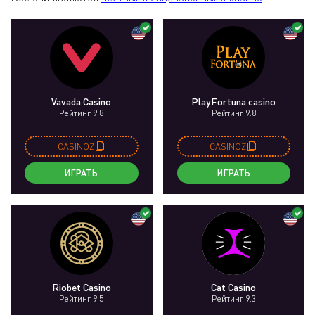
Vavada Casino
PlayFortuna casino
Рейтинг 9.8
Рейтинг 9.8
CASINOZ
CASINOZ
ИГРАТЬ
ИГРАТЬ
Riobet Casino
Cat Casino
Рейтинг 9.5
Рейтинг 9.3